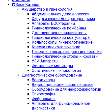
Весь Каталог
Акушерство и гинекология
Абдоминальная декомпрессия
Хирургические Аспираторы дыма
Аппараты БОС-терапии
Гинекологические комбайны
Допплеровские анализаторы
Гинекологические коагуляторы
Кольпоскопы гинекологические
Кресла гинекологические
Лазерные аппараты для гинекологии
Гинекологические столы и кровати
УЗИ Аппараты
Фетальные мониторы
Эстетическая гинекология
Диагностическое оборудование
Веновизоры
Видеоэндоскопические системы
Оборудование для нейрофизиологии
Спирографы
Фибросканы
Аппараты для функциональной
диагностики