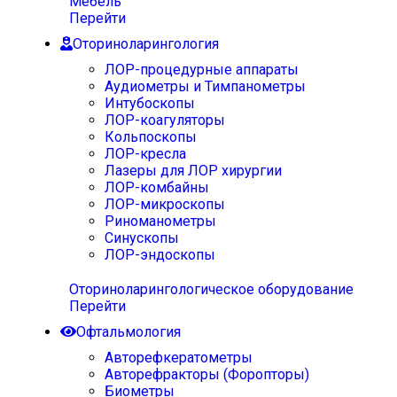
Мебель
Перейти
Оториноларингология
ЛОР-процедурные аппараты
Аудиометры и Тимпанометры
Интубоскопы
ЛОР-коагуляторы
Кольпоскопы
ЛОР-кресла
Лазеры для ЛОР хирургии
ЛОР-комбайны
ЛОР-микроскопы
Риноманометры
Синускопы
ЛОР-эндоскопы
Оториноларингологическое оборудование
Перейти
Офтальмология
Авторефкератометры
Авторефракторы (Форопторы)
Биометры