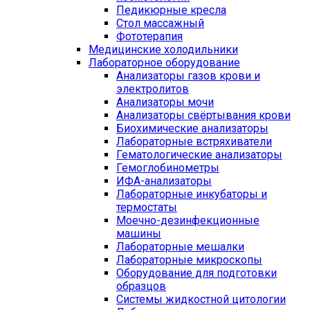
Педикюрные кресла
Стол массажный
Фототерапия
Медицинские холодильники
Лабораторное оборудование
Анализаторы газов крови и
электролитов
Анализаторы мочи
Анализаторы свёртывания крови
Биохимические анализаторы
Лабораторные встряхиватели
Гематологические анализаторы
Гемоглобинометры
ИФА-анализаторы
Лабораторные инкубаторы и
термостаты
Моечно-дезинфекционные
машины
Лабораторные мешалки
Лабораторные микроскопы
Оборудование для подготовки
образцов
Системы жидкостной цитологии