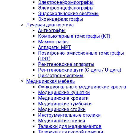
Электронейромиографы
Электроэнцефалографы
Эндоскопические системы
Эхоэнцефалографы
Лучевая диагностика
Ангиографы
Компьютерные томографы (КТ)
Маммографы
Аппараты МРТ
Позитронно-эмиссионные томографы
(ПЭТ)
Рентгеновские аппараты
Рентгеновские дуги (С-дуга / U-дуга)
Циклотрон-системы
Медицинская мебель
Функциональные медицинские кресла
Медицинские кушетки
Медицинские кровати
Медицинские тумбочки
Медицинские стойки
Инструментальные столики
Медицинские стулья
Тележки для медикаментов
Тележки для скорой помощи