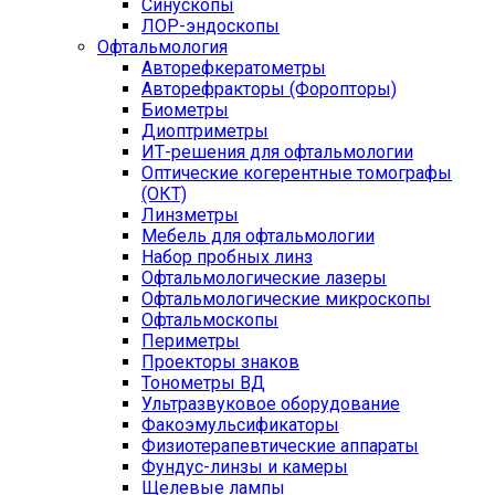
Синускопы
ЛОР-эндоскопы
Офтальмология
Авторефкератометры
Авторефракторы (Форопторы)
Биометры
Диоптриметры
ИТ-решения для офтальмологии
Оптические когерентные томографы
(ОКТ)
Линзметры
Мебель для офтальмологии
Набор пробных линз
Офтальмологические лазеры
Офтальмологические микроскопы
Офтальмоскопы
Периметры
Проекторы знаков
Тонометры ВД
Ультразвуковое оборудование
Факоэмульсификаторы
Физиотерапевтические аппараты
Фундус-линзы и камеры
Щелевые лампы