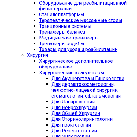
Оборудование для реабилитационной
физиотерапии
Стабилоплатформы
Терапевтические массажные столы
Тракционные системы
Тренажёры баланса
Медицинские тренажёры
Тренажёры ходьбы
Товары для ухода и реабилитации
Хирургия
Хирургическое дополнительное
оборудование
Хирургические коагуляторы
Для Акушерства и Гинекологии
Для дерматокосметологии,
челюстно-лицевой хирургии,
стоматологии, офтальмологии
Для Лапароскопии
Для Нейрохирургии
Для Общей Хирургии
Для Оториноларингологии
Для проктологии
Для Резектоскопии
Для Эндоскопии