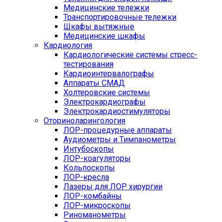
Медицинские тележки
Транспортировочные тележки
Шкафы вытяжные
Медицинские шкафы
Кардиология
Кардиологические системы стресс-
тестирования
Кардиоинтервалографы
Аппараты СМАД
Холтеровские системы
Электрокардиографы
Электрокардиостимуляторы
Оториноларингология
ЛОР-процедурные аппараты
Аудиометры и Тимпанометры
Интубоскопы
ЛОР-коагуляторы
Кольпоскопы
ЛОР-кресла
Лазеры для ЛОР хирургии
ЛОР-комбайны
ЛОР-микроскопы
Риноманометры