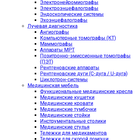
Электронейромиографы
Электроэнцефалографы
Эндоскопические системы
Эхоэнцефалографы
Лучевая диагностика
Ангиографы
Компьютерные томографы (КТ)
Маммографы
Аппараты МРТ
Позитронно-эмиссионные томографы
(ПЭТ)
Рентгеновские аппараты
Рентгеновские дуги (С-дуга / U-дуга)
Циклотрон-системы
Медицинская мебель
Функциональные медицинские кресла
Медицинские кушетки
Медицинские кровати
Медицинские тумбочки
Медицинские стойки
Инструментальные столики
Медицинские стулья
Тележки для медикаментов
Тележки для скорой помощи