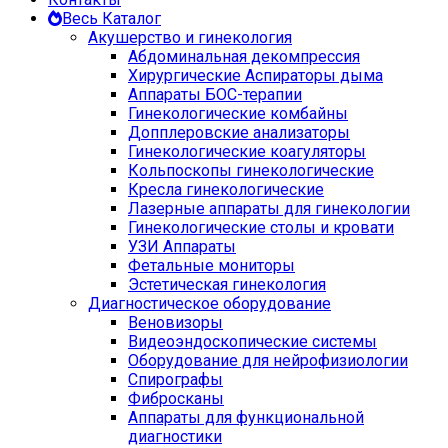
Весь Каталог
Акушерство и гинекология
Абдоминальная декомпрессия
Хирургические Аспираторы дыма
Аппараты БОС-терапии
Гинекологические комбайны
Допплеровские анализаторы
Гинекологические коагуляторы
Кольпоскопы гинекологические
Кресла гинекологические
Лазерные аппараты для гинекологии
Гинекологические столы и кровати
УЗИ Аппараты
Фетальные мониторы
Эстетическая гинекология
Диагностическое оборудование
Веновизоры
Видеоэндоскопические системы
Оборудование для нейрофизиологии
Спирографы
Фибросканы
Аппараты для функциональной
диагностики