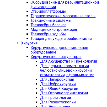
Оборудование для реабилитационной
физиотерапии
Стабилоплатформы
Терапевтические массажные столы
Тракционные системы
Тренажёры баланса
Медицинские тренажёры
Тренажёры ходьбы
Товары для ухода и реабилитации
Хирургия
Хирургическое дополнительное
оборудование
Хирургические коагуляторы
Для Акушерства и Гинекологии
Для дерматокосметологии,
челюстно-лицевой хирургии,
стоматологии, офтальмологии
Для Лапароскопии
Для Нейрохирургии
Для Общей Хирургии
Для Оториноларингологии
Для проктологии
Для Резектоскопии
Для Эндоскопии