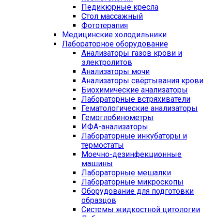
Педикюрные кресла
Стол массажный
Фототерапия
Медицинские холодильники
Лабораторное оборудование
Анализаторы газов крови и
электролитов
Анализаторы мочи
Анализаторы свёртывания крови
Биохимические анализаторы
Лабораторные встряхиватели
Гематологические анализаторы
Гемоглобинометры
ИФА-анализаторы
Лабораторные инкубаторы и
термостаты
Моечно-дезинфекционные
машины
Лабораторные мешалки
Лабораторные микроскопы
Оборудование для подготовки
образцов
Системы жидкостной цитологии