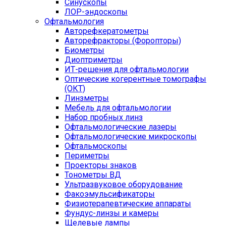
Синускопы
ЛОР-эндоскопы
Офтальмология
Авторефкератометры
Авторефракторы (Форопторы)
Биометры
Диоптриметры
ИТ-решения для офтальмологии
Оптические когерентные томографы
(ОКТ)
Линзметры
Мебель для офтальмологии
Набор пробных линз
Офтальмологические лазеры
Офтальмологические микроскопы
Офтальмоскопы
Периметры
Проекторы знаков
Тонометры ВД
Ультразвуковое оборудование
Факоэмульсификаторы
Физиотерапевтические аппараты
Фундус-линзы и камеры
Щелевые лампы