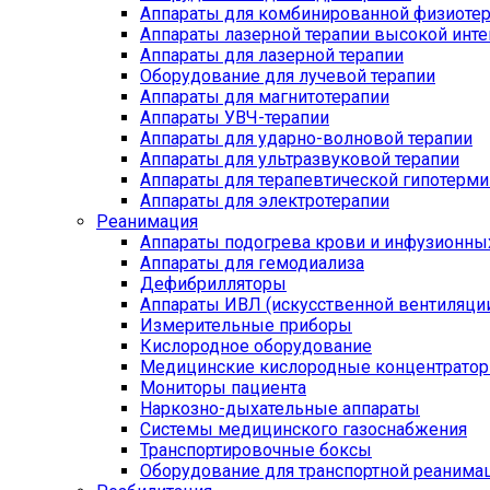
Аппараты для комбинированной физиоте
Аппараты лазерной терапии высокой инт
Аппараты для лазерной терапии
Оборудование для лучевой терапии
Аппараты для магнитотерапии
Аппараты УВЧ-терапии
Аппараты для ударно-волновой терапии
Аппараты для ультразвуковой терапии
Аппараты для терапевтической гипотерми
Аппараты для электротерапии
Реанимация
Аппараты подогрева крови и инфузионны
Аппараты для гемодиализа
Дефибрилляторы
Аппараты ИВЛ (искусственной вентиляции
Измерительные приборы
Кислородное оборудование
Медицинские кислородные концентрато
Мониторы пациента
Наркозно-дыхательные аппараты
Системы медицинского газоснабжения
Транспортировочные боксы
Оборудование для транспортной реанима