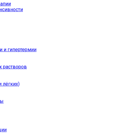
рапии
енсивности
и и гипертермии
х растворов
 лёгких)
ры
ции