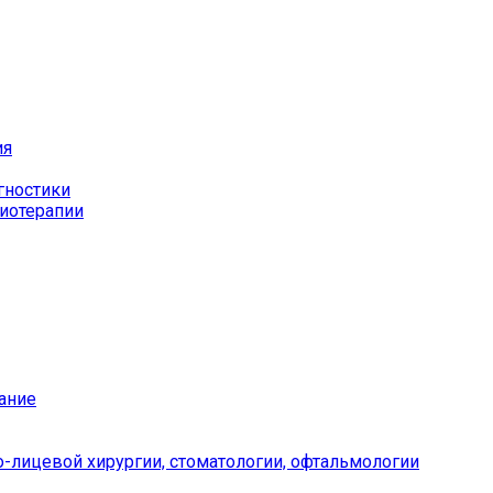
ия
гностики
иотерапии
ание
-лицевой хирургии, стоматологии, офтальмологии