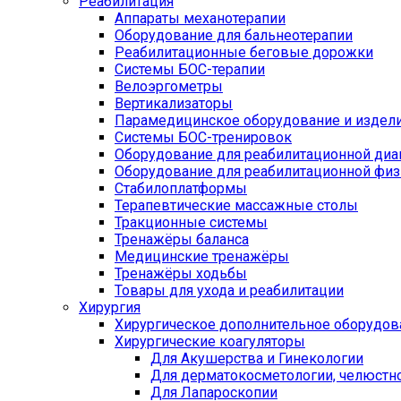
Реабилитация
Аппараты механотерапии
Оборудование для бальнеотерапии
Реабилитационные беговые дорожки
Системы БОС-терапии
Велоэргометры
Вертикализаторы
Парамедицинское оборудование и издел
Системы БОС-тренировок
Оборудование для реабилитационной диа
Оборудование для реабилитационной физ
Стабилоплатформы
Терапевтические массажные столы
Тракционные системы
Тренажёры баланса
Медицинские тренажёры
Тренажёры ходьбы
Товары для ухода и реабилитации
Хирургия
Хирургическое дополнительное оборудов
Хирургические коагуляторы
Для Акушерства и Гинекологии
Для дерматокосметологии, челюстно
Для Лапароскопии