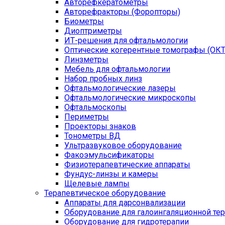
Авторефкератометры
Авторефракторы (Форопторы)
Биометры
Диоптриметры
ИТ-решения для офтальмологии
Оптические когерентные томографы (ОКТ
Линзметры
Мебель для офтальмологии
Набор пробных линз
Офтальмологические лазеры
Офтальмологические микроскопы
Офтальмоскопы
Периметры
Проекторы знаков
Тонометры ВД
Ультразвуковое оборудование
Факоэмульсификаторы
Физиотерапевтические аппараты
Фундус-линзы и камеры
Щелевые лампы
Терапевтическое оборудование
Аппараты для дарсонвализации
Оборудование для галоингаляционной те
Оборудование для гидротерапии