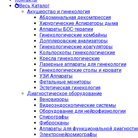
Весь Каталог
Акушерство и гинекология
Абдоминальная декомпрессия
Хирургические Аспираторы дыма
Аппараты БОС-терапии
Гинекологические комбайны
Допплеровские анализаторы
Гинекологические коагуляторы
Кольпоскопы гинекологические
Кресла гинекологические
Лазерные аппараты для гинекологии
Гинекологические столы и кровати
УЗИ Аппараты
Фетальные мониторы
Эстетическая гинекология
Диагностическое оборудование
Веновизоры
Видеоэндоскопические системы
Оборудование для нейрофизиологии
Спирографы
Фибросканы
Аппараты для функциональной диагности
Электронейромиографы