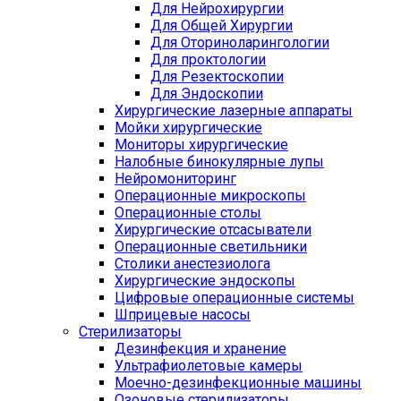
Для Нейрохирургии
Для Общей Хирургии
Для Оториноларингологии
Для проктологии
Для Резектоскопии
Для Эндоскопии
Хирургические лазерные аппараты
Мойки хирургические
Мониторы хирургические
Налобные бинокулярные лупы
Нейромониторинг
Операционные микроскопы
Операционные столы
Хирургические отсасыватели
Операционные светильники
Столики анестезиолога
Хирургические эндоскопы
Цифровые операционные системы
Шприцевые насосы
Стерилизаторы
Дезинфекция и хранение
Ультрафиолетовые камеры
Моечно-дезинфекционные машины
Озоновые стерилизаторы