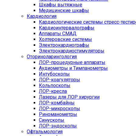
Шкафы вытяжные
Медицинские шкафы
Кардиология
Кардиологические системы стресс-тести
Кардиоинтервалографы
Аппараты СМАД
Холтеровские системы
Электрокардиографы
Электрокардиостимуляторы
Оториноларингология
ЛОР-процедурные аппараты
Аудиометры и Тимпанометры
Интубоскопы
ЛОР-коагуляторы
Кольпоскопы
ЛОР-кресла
Лазеры для ЛОР хирургии
ЛОР-комбайны
ЛОР-микроскопы
Риноманометры
Синускопы
ЛОР-эндоскопы
Офтальмология