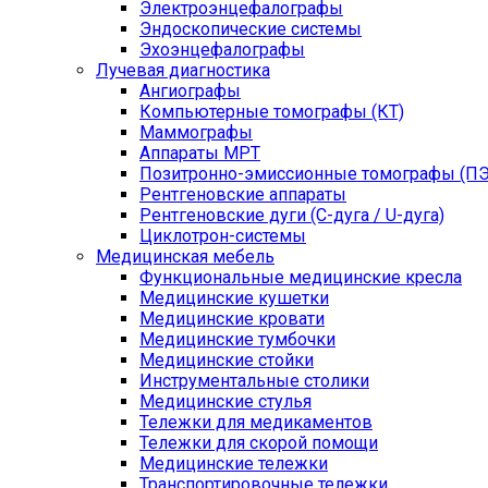
Электроэнцефалографы
Эндоскопические системы
Эхоэнцефалографы
Лучевая диагностика
Ангиографы
Компьютерные томографы (КТ)
Маммографы
Аппараты МРТ
Позитронно-эмиссионные томографы (ПЭ
Рентгеновские аппараты
Рентгеновские дуги (С-дуга / U-дуга)
Циклотрон-системы
Медицинская мебель
Функциональные медицинские кресла
Медицинские кушетки
Медицинские кровати
Медицинские тумбочки
Медицинские стойки
Инструментальные столики
Медицинские стулья
Тележки для медикаментов
Тележки для скорой помощи
Медицинские тележки
Транспортировочные тележки