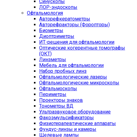
Синускопы
ЛОР-эндоскопы
Офтальмология
Авторефкератометры
Авторефракторы (Форопторы)
Биометры
Диоптриметры
ИТ-решения для офтальмологии
Оптические когерентные томографы
(ОКТ)
Линзметры
Мебель для офтальмологии
Набор пробных линз
Офтальмологические лазеры
Офтальмологические микроскопы
Офтальмоскопы
Периметры
Проекторы знаков
Тонометры ВД
Ультразвуковое оборудование
Факоэмульсификаторы
Физиотерапевтические аппараты
Фундус-линзы и камеры
Щелевые лампы