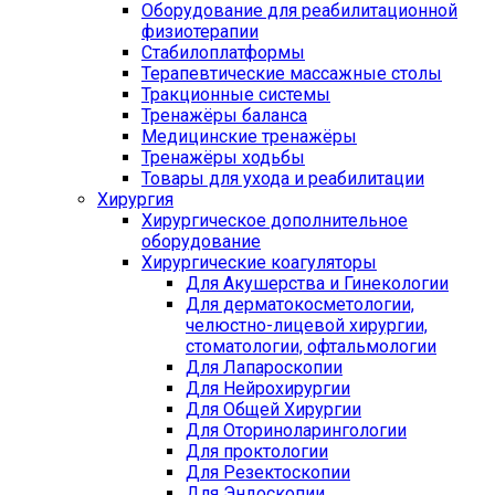
Оборудование для реабилитационной
физиотерапии
Стабилоплатформы
Терапевтические массажные столы
Тракционные системы
Тренажёры баланса
Медицинские тренажёры
Тренажёры ходьбы
Товары для ухода и реабилитации
Хирургия
Хирургическое дополнительное
оборудование
Хирургические коагуляторы
Для Акушерства и Гинекологии
Для дерматокосметологии,
челюстно-лицевой хирургии,
стоматологии, офтальмологии
Для Лапароскопии
Для Нейрохирургии
Для Общей Хирургии
Для Оториноларингологии
Для проктологии
Для Резектоскопии
Для Эндоскопии