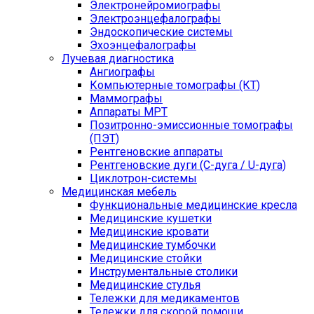
Электронейромиографы
Электроэнцефалографы
Эндоскопические системы
Эхоэнцефалографы
Лучевая диагностика
Ангиографы
Компьютерные томографы (КТ)
Маммографы
Аппараты МРТ
Позитронно-эмиссионные томографы
(ПЭТ)
Рентгеновские аппараты
Рентгеновские дуги (С-дуга / U-дуга)
Циклотрон-системы
Медицинская мебель
Функциональные медицинские кресла
Медицинские кушетки
Медицинские кровати
Медицинские тумбочки
Медицинские стойки
Инструментальные столики
Медицинские стулья
Тележки для медикаментов
Тележки для скорой помощи