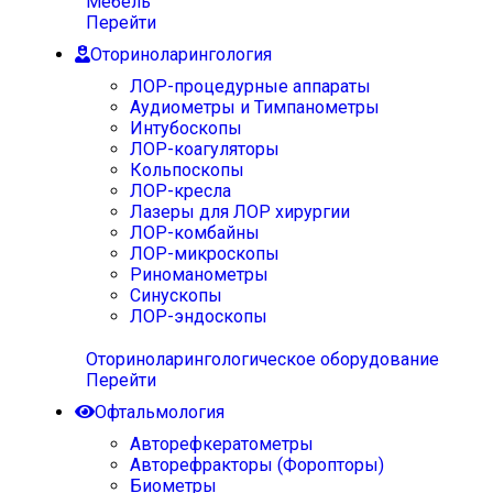
Мебель
Перейти
Оториноларингология
ЛОР-процедурные аппараты
Аудиометры и Тимпанометры
Интубоскопы
ЛОР-коагуляторы
Кольпоскопы
ЛОР-кресла
Лазеры для ЛОР хирургии
ЛОР-комбайны
ЛОР-микроскопы
Риноманометры
Синускопы
ЛОР-эндоскопы
Оториноларингологическое оборудование
Перейти
Офтальмология
Авторефкератометры
Авторефракторы (Форопторы)
Биометры