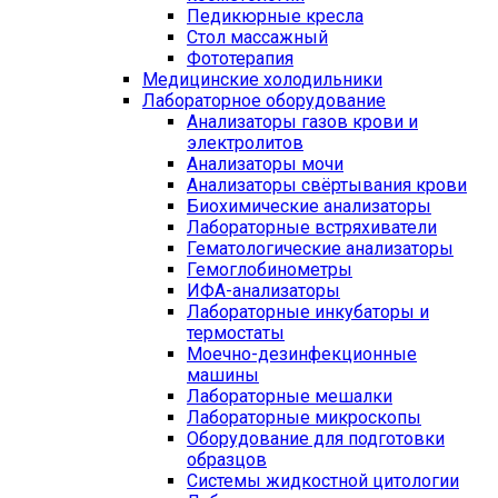
Педикюрные кресла
Стол массажный
Фототерапия
Медицинские холодильники
Лабораторное оборудование
Анализаторы газов крови и
электролитов
Анализаторы мочи
Анализаторы свёртывания крови
Биохимические анализаторы
Лабораторные встряхиватели
Гематологические анализаторы
Гемоглобинометры
ИФА-анализаторы
Лабораторные инкубаторы и
термостаты
Моечно-дезинфекционные
машины
Лабораторные мешалки
Лабораторные микроскопы
Оборудование для подготовки
образцов
Системы жидкостной цитологии