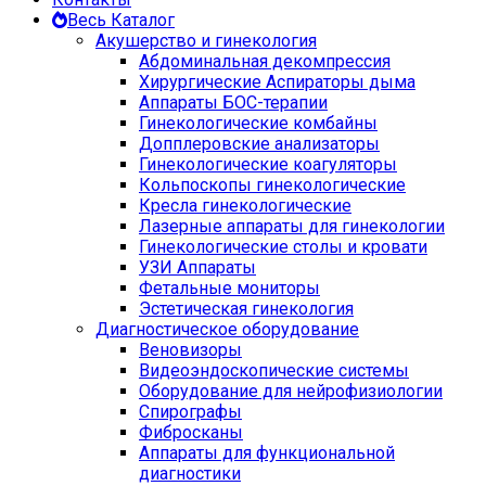
Весь Каталог
Акушерство и гинекология
Абдоминальная декомпрессия
Хирургические Аспираторы дыма
Аппараты БОС-терапии
Гинекологические комбайны
Допплеровские анализаторы
Гинекологические коагуляторы
Кольпоскопы гинекологические
Кресла гинекологические
Лазерные аппараты для гинекологии
Гинекологические столы и кровати
УЗИ Аппараты
Фетальные мониторы
Эстетическая гинекология
Диагностическое оборудование
Веновизоры
Видеоэндоскопические системы
Оборудование для нейрофизиологии
Спирографы
Фибросканы
Аппараты для функциональной
диагностики