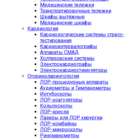
Медицинские тележки
Транспортировочные тележки
Шкафы вытяжные
Медицинские шкафы
Кардиология
Кардиологические системы стресс-
тестирования
Кардиоинтервалографы
Аппараты СМАД
Холтеровские системы
Электрокардиографы
Электрокардиостимуляторы
Оториноларингология
ЛОР-процедурные аппараты
Аудиометры и Тимпанометры
Интубоскопы
ЛОР-коагуляторы
Кольпоскопы
ЛОР-кресла
Лазеры для ЛОР хирургии
ЛОР-комбайны
ЛОР-микроскопы
Риноманометры