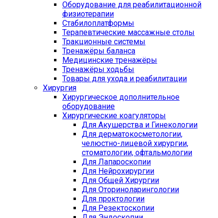
Оборудование для реабилитационной
физиотерапии
Стабилоплатформы
Терапевтические массажные столы
Тракционные системы
Тренажёры баланса
Медицинские тренажёры
Тренажёры ходьбы
Товары для ухода и реабилитации
Хирургия
Хирургическое дополнительное
оборудование
Хирургические коагуляторы
Для Акушерства и Гинекологии
Для дерматокосметологии,
челюстно-лицевой хирургии,
стоматологии, офтальмологии
Для Лапароскопии
Для Нейрохирургии
Для Общей Хирургии
Для Оториноларингологии
Для проктологии
Для Резектоскопии
Для Эндоскопии