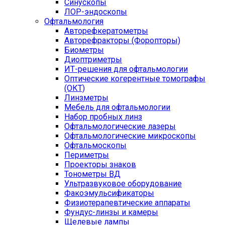
Синускопы
ЛОР-эндоскопы
Офтальмология
Авторефкератометры
Авторефракторы (Форопторы)
Биометры
Диоптриметры
ИТ-решения для офтальмологии
Оптические когерентные томографы
(ОКТ)
Линзметры
Мебель для офтальмологии
Набор пробных линз
Офтальмологические лазеры
Офтальмологические микроскопы
Офтальмоскопы
Периметры
Проекторы знаков
Тонометры ВД
Ультразвуковое оборудование
Факоэмульсификаторы
Физиотерапевтические аппараты
Фундус-линзы и камеры
Щелевые лампы