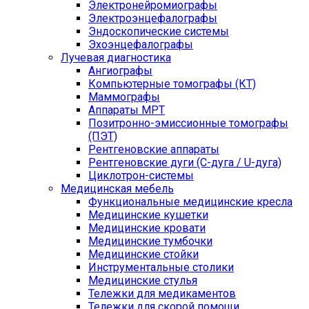
Электронейромиографы
Электроэнцефалографы
Эндоскопические системы
Эхоэнцефалографы
Лучевая диагностика
Ангиографы
Компьютерные томографы (КТ)
Маммографы
Аппараты МРТ
Позитронно-эмиссионные томографы
(ПЭТ)
Рентгеновские аппараты
Рентгеновские дуги (С-дуга / U-дуга)
Циклотрон-системы
Медицинская мебель
Функциональные медицинские кресла
Медицинские кушетки
Медицинские кровати
Медицинские тумбочки
Медицинские стойки
Инструментальные столики
Медицинские стулья
Тележки для медикаментов
Тележки для скорой помощи