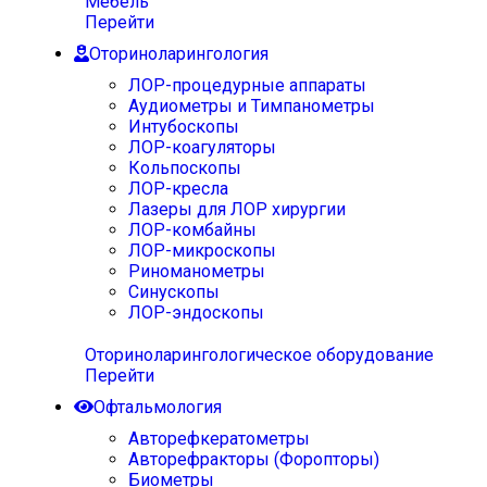
Мебель
Перейти
Оториноларингология
ЛОР-процедурные аппараты
Аудиометры и Тимпанометры
Интубоскопы
ЛОР-коагуляторы
Кольпоскопы
ЛОР-кресла
Лазеры для ЛОР хирургии
ЛОР-комбайны
ЛОР-микроскопы
Риноманометры
Синускопы
ЛОР-эндоскопы
Оториноларингологическое оборудование
Перейти
Офтальмология
Авторефкератометры
Авторефракторы (Форопторы)
Биометры