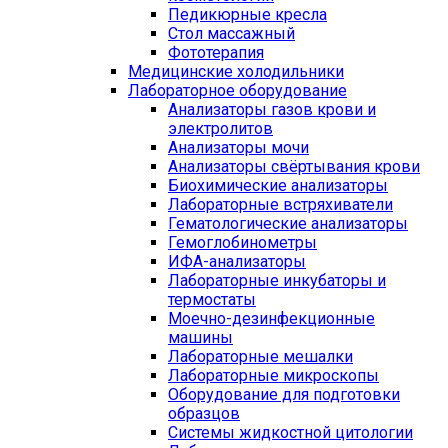
Педикюрные кресла
Стол массажный
Фототерапия
Медицинские холодильники
Лабораторное оборудование
Анализаторы газов крови и
электролитов
Анализаторы мочи
Анализаторы свёртывания крови
Биохимические анализаторы
Лабораторные встряхиватели
Гематологические анализаторы
Гемоглобинометры
ИФА-анализаторы
Лабораторные инкубаторы и
термостаты
Моечно-дезинфекционные
машины
Лабораторные мешалки
Лабораторные микроскопы
Оборудование для подготовки
образцов
Системы жидкостной цитологии