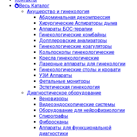
Весь Каталог
Акушерство и гинекология
Абдоминальная декомпрессия
Хирургические Аспираторы дыма
Аппараты БОС-терапии
Гинекологические комбайны
Допплеровские анализаторы
Гинекологические коагуляторы
Кольпоскопы гинекологические
Кресла гинекологические
Лазерные аппараты для гинекологии
Гинекологические столы и кровати
УЗИ Аппараты
Фетальные мониторы
Эстетическая гинекология
Диагностическое оборудование
Веновизоры
Видеоэндоскопические системы
Оборудование для нейрофизиологии
Спирографы
Фибросканы
Аппараты для функциональной
диагностики