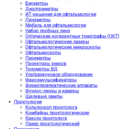
Биометры
Диоптриметры
ИТ-решения для офтальмологии
Линзметры
Мебель для офтальмологии
Набор пробных линз
Оптические когерентные томографы (ОКТ)
Офтальмологические лазеры
Офтальмологические микроскопы
Офтальмоскопы
Периметры
Проекторы знаков
Тонометры ВД
Ультразвуковое оборудование
Факоэмульсификаторы
Физиотерапевтические аппараты
Фундус-линзы и камеры
Щелевые лампы
Проктология
Кольпоскоп проктолога
Комбайны проктологические
Кресло проктолога
Лазер проктологический