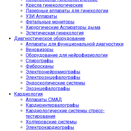
Кресла гинекологические
Лазерные аппараты для гинекологии
УЗИ Аппараты
Фетальные мониторы
Хирургические Аспираторы дыма
Эстетическая гинекология
Диагностическое оборудование
Аппараты для функциональной диагностики
Веновизоры
Оборудование для нейрофизиологии
Спирографы
Фибросканы
Электронейромиографы
Электроэнцефалографы
Эндоскопические системы
Эхоэнцефалографы
Кардиология
Аппараты СМАД
Кардиоинтервалографы
Кардиологические системы стресс-
тестирования
Холтеровские системы
Электрокардиографы