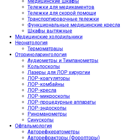
Медицинские шкафы
Тележки для медикаментов
Тележки для скорой помощи
Транспортировочные тележки
Функциональные медицинские кресла
Шкафы вытяжные
Медицинские холодильники
Неонатология
Термоматрацы
Оториноларингология
Аудиометры и Тимпанометры
Кольпоскопы
Лазеры для ЛОР хирургии
ЛОР-коагуляторы
ЛОР-комбайны
ЛОР-кресла
ЛОР-микроскопы
ЛОР-процедурные аппараты
ЛОР-эндоскопы
Риноманометры
Синускопы
Офтальмология
Авторефкератометры
Авторефракторы (Форопторы)