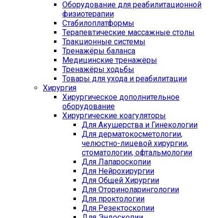
Оборудование для реабилитационной
физиотерапии
Стабилоплатформы
Терапевтические массажные столы
Тракционные системы
Тренажёры баланса
Медицинские тренажёры
Тренажёры ходьбы
Товары для ухода и реабилитации
Хирургия
Хирургическое дополнительное
оборудование
Хирургические коагуляторы
Для Акушерства и Гинекологии
Для дерматокосметологии,
челюстно-лицевой хирургии,
стоматологии, офтальмологии
Для Лапароскопии
Для Нейрохирургии
Для Общей Хирургии
Для Оториноларингологии
Для проктологии
Для Резектоскопии
Для Эндоскопии