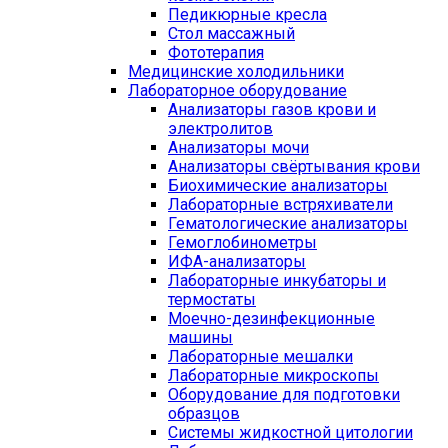
Педикюрные кресла
Стол массажный
Фототерапия
Медицинские холодильники
Лабораторное оборудование
Анализаторы газов крови и
электролитов
Анализаторы мочи
Анализаторы свёртывания крови
Биохимические анализаторы
Лабораторные встряхиватели
Гематологические анализаторы
Гемоглобинометры
ИФА-анализаторы
Лабораторные инкубаторы и
термостаты
Моечно-дезинфекционные
машины
Лабораторные мешалки
Лабораторные микроскопы
Оборудование для подготовки
образцов
Системы жидкостной цитологии