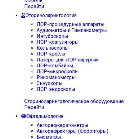
Мебель
Перейти
Оториноларингология
ЛОР-процедурные аппараты
Аудиометры и Тимпанометры
Интубоскопы
ЛОР-коагуляторы
Кольпоскопы
ЛОР-кресла
Лазеры для ЛОР хирургии
ЛОР-комбайны
ЛОР-микроскопы
Риноманометры
Синускопы
ЛОР-эндоскопы
Оториноларингологическое оборудование
Перейти
Офтальмология
Авторефкератометры
Авторефракторы (Форопторы)
Биометры