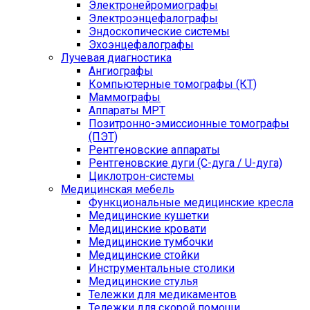
Электронейромиографы
Электроэнцефалографы
Эндоскопические системы
Эхоэнцефалографы
Лучевая диагностика
Ангиографы
Компьютерные томографы (КТ)
Маммографы
Аппараты МРТ
Позитронно-эмиссионные томографы
(ПЭТ)
Рентгеновские аппараты
Рентгеновские дуги (С-дуга / U-дуга)
Циклотрон-системы
Медицинская мебель
Функциональные медицинские кресла
Медицинские кушетки
Медицинские кровати
Медицинские тумбочки
Медицинские стойки
Инструментальные столики
Медицинские стулья
Тележки для медикаментов
Тележки для скорой помощи