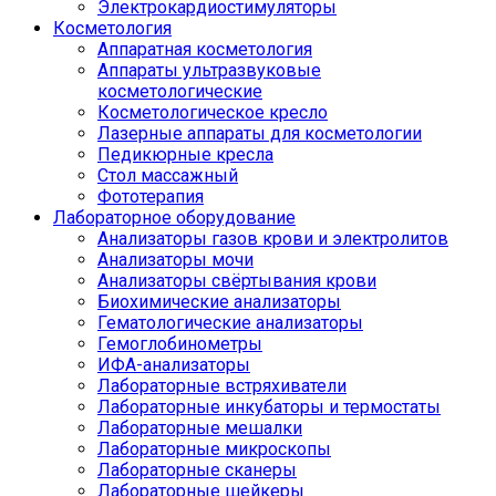
Электрокардиостимуляторы
Косметология
Аппаратная косметология
Аппараты ультразвуковые
косметологические
Косметологическое кресло
Лазерные аппараты для косметологии
Педикюрные кресла
Стол массажный
Фототерапия
Лабораторное оборудование
Анализаторы газов крови и электролитов
Анализаторы мочи
Анализаторы свёртывания крови
Биохимические анализаторы
Гематологические анализаторы
Гемоглобинометры
ИФА-анализаторы
Лабораторные встряхиватели
Лабораторные инкубаторы и термостаты
Лабораторные мешалки
Лабораторные микроскопы
Лабораторные сканеры
Лабораторные шейкеры