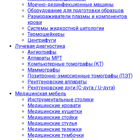
Моечно-дезинфекционные машины
Оборудование для подготовки образцов
Размораживатели плазмы и компонентов
крови
Системы жидкостной цитологии
Термошейкеры
Центрифуги
Лучевая диагностика
Ангиографы
Аппараты МРТ
Компьютерные томографы (КТ)
Маммографы
Позитронно-эмиссионные томографы (ПЭТ)
Рентгеновские аппараты
Рентгеновские дуги (С-дуга / U-дуга)
Медицинская мебель
Инструментальные столики
Медицинские кровати
Медицинские кушетки
Медицинские стойки
Медицинские стулья
Медицинские тележки
Медицинские тумбочки