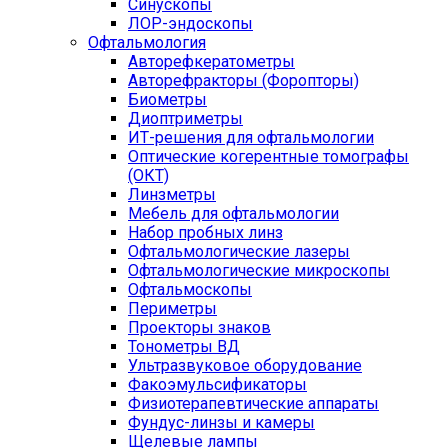
Синускопы
ЛОР-эндоскопы
Офтальмология
Авторефкератометры
Авторефракторы (Форопторы)
Биометры
Диоптриметры
ИТ-решения для офтальмологии
Оптические когерентные томографы
(ОКТ)
Линзметры
Мебель для офтальмологии
Набор пробных линз
Офтальмологические лазеры
Офтальмологические микроскопы
Офтальмоскопы
Периметры
Проекторы знаков
Тонометры ВД
Ультразвуковое оборудование
Факоэмульсификаторы
Физиотерапевтические аппараты
Фундус-линзы и камеры
Щелевые лампы