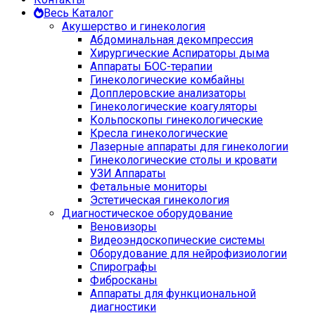
Весь Каталог
Акушерство и гинекология
Абдоминальная декомпрессия
Хирургические Аспираторы дыма
Аппараты БОС-терапии
Гинекологические комбайны
Допплеровские анализаторы
Гинекологические коагуляторы
Кольпоскопы гинекологические
Кресла гинекологические
Лазерные аппараты для гинекологии
Гинекологические столы и кровати
УЗИ Аппараты
Фетальные мониторы
Эстетическая гинекология
Диагностическое оборудование
Веновизоры
Видеоэндоскопические системы
Оборудование для нейрофизиологии
Спирографы
Фибросканы
Аппараты для функциональной
диагностики