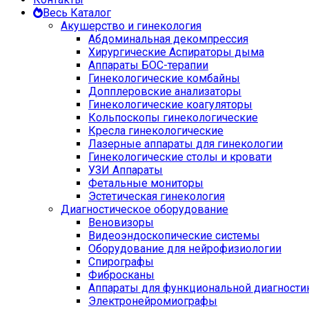
Весь Каталог
Акушерство и гинекология
Абдоминальная декомпрессия
Хирургические Аспираторы дыма
Аппараты БОС-терапии
Гинекологические комбайны
Допплеровские анализаторы
Гинекологические коагуляторы
Кольпоскопы гинекологические
Кресла гинекологические
Лазерные аппараты для гинекологии
Гинекологические столы и кровати
УЗИ Аппараты
Фетальные мониторы
Эстетическая гинекология
Диагностическое оборудование
Веновизоры
Видеоэндоскопические системы
Оборудование для нейрофизиологии
Спирографы
Фибросканы
Аппараты для функциональной диагности
Электронейромиографы