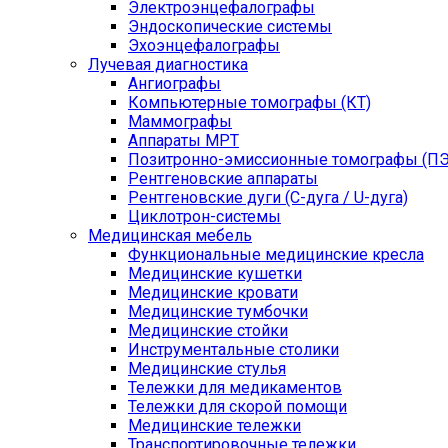
Электроэнцефалографы
Эндоскопические системы
Эхоэнцефалографы
Лучевая диагностика
Ангиографы
Компьютерные томографы (КТ)
Маммографы
Аппараты МРТ
Позитронно-эмиссионные томографы (ПЭ
Рентгеновские аппараты
Рентгеновские дуги (С-дуга / U-дуга)
Циклотрон-системы
Медицинская мебель
Функциональные медицинские кресла
Медицинские кушетки
Медицинские кровати
Медицинские тумбочки
Медицинские стойки
Инструментальные столики
Медицинские стулья
Тележки для медикаментов
Тележки для скорой помощи
Медицинские тележки
Транспортировочные тележки