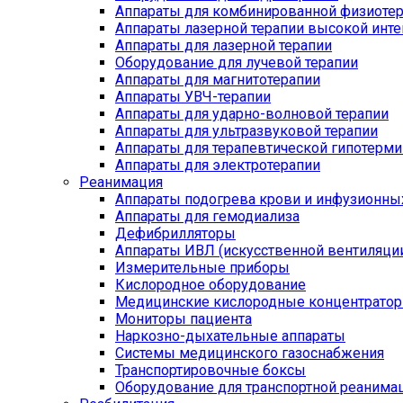
Аппараты для комбинированной физиоте
Аппараты лазерной терапии высокой инт
Аппараты для лазерной терапии
Оборудование для лучевой терапии
Аппараты для магнитотерапии
Аппараты УВЧ-терапии
Аппараты для ударно-волновой терапии
Аппараты для ультразвуковой терапии
Аппараты для терапевтической гипотерми
Аппараты для электротерапии
Реанимация
Аппараты подогрева крови и инфузионны
Аппараты для гемодиализа
Дефибрилляторы
Аппараты ИВЛ (искусственной вентиляции
Измерительные приборы
Кислородное оборудование
Медицинские кислородные концентрато
Мониторы пациента
Наркозно-дыхательные аппараты
Системы медицинского газоснабжения
Транспортировочные боксы
Оборудование для транспортной реанима