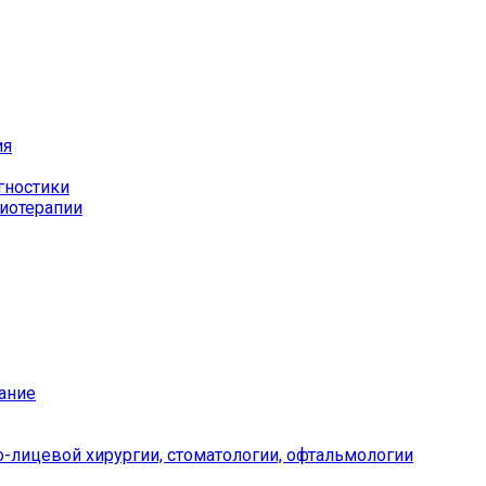
ия
гностики
иотерапии
ание
-лицевой хирургии, стоматологии, офтальмологии