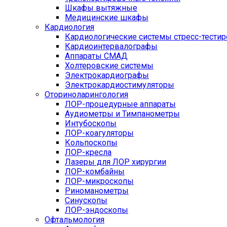
Шкафы вытяжные
Медицинские шкафы
Кардиология
Кардиологические системы стресс-тести
Кардиоинтервалографы
Аппараты СМАД
Холтеровские системы
Электрокардиографы
Электрокардиостимуляторы
Оториноларингология
ЛОР-процедурные аппараты
Аудиометры и Тимпанометры
Интубоскопы
ЛОР-коагуляторы
Кольпоскопы
ЛОР-кресла
Лазеры для ЛОР хирургии
ЛОР-комбайны
ЛОР-микроскопы
Риноманометры
Синускопы
ЛОР-эндоскопы
Офтальмология