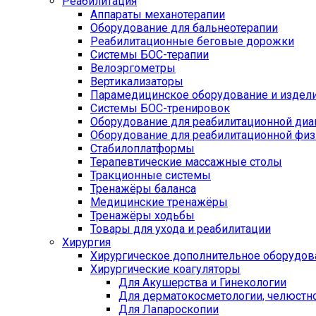
Реабилитация
Аппараты механотерапии
Оборудование для бальнеотерапии
Реабилитационные беговые дорожки
Системы БОС-терапии
Велоэргометры
Вертикализаторы
Парамедицинское оборудование и издел
Системы БОС-тренировок
Оборудование для реабилитационной диа
Оборудование для реабилитационной физ
Стабилоплатформы
Терапевтические массажные столы
Тракционные системы
Тренажёры баланса
Медицинские тренажёры
Тренажёры ходьбы
Товары для ухода и реабилитации
Хирургия
Хирургическое дополнительное оборудов
Хирургические коагуляторы
Для Акушерства и Гинекологии
Для дерматокосметологии, челюстно
Для Лапароскопии