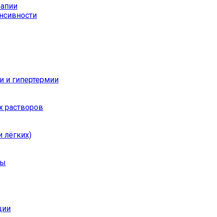
рапии
енсивности
и и гипертермии
х растворов
 лёгких)
ры
ции