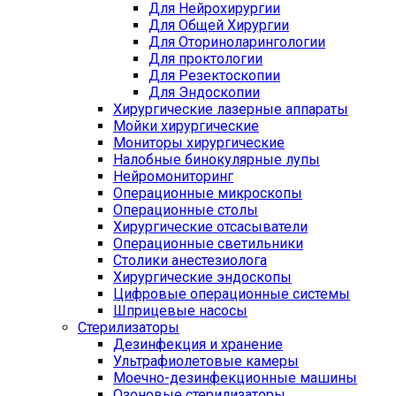
Для Нейрохирургии
Для Общей Хирургии
Для Оториноларингологии
Для проктологии
Для Резектоскопии
Для Эндоскопии
Хирургические лазерные аппараты
Мойки хирургические
Мониторы хирургические
Налобные бинокулярные лупы
Нейромониторинг
Операционные микроскопы
Операционные столы
Хирургические отсасыватели
Операционные светильники
Столики анестезиолога
Хирургические эндоскопы
Цифровые операционные системы
Шприцевые насосы
Стерилизаторы
Дезинфекция и хранение
Ультрафиолетовые камеры
Моечно-дезинфекционные машины
Озоновые стерилизаторы