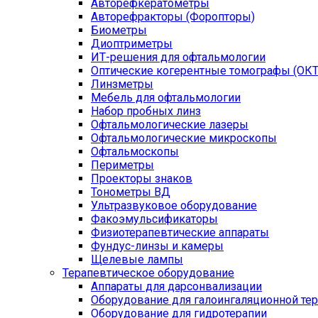
Авторефкератометры
Авторефракторы (Форопторы)
Биометры
Диоптриметры
ИТ-решения для офтальмологии
Оптические когерентные томографы (ОКТ
Линзметры
Мебель для офтальмологии
Набор пробных линз
Офтальмологические лазеры
Офтальмологические микроскопы
Офтальмоскопы
Периметры
Проекторы знаков
Тонометры ВД
Ультразвуковое оборудование
Факоэмульсификаторы
Физиотерапевтические аппараты
Фундус-линзы и камеры
Щелевые лампы
Терапевтическое оборудование
Аппараты для дарсонвализации
Оборудование для галоингаляционной те
Оборудование для гидротерапии