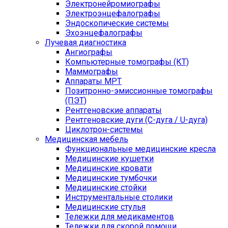
Электронейромиографы
Электроэнцефалографы
Эндоскопические системы
Эхоэнцефалографы
Лучевая диагностика
Ангиографы
Компьютерные томографы (КТ)
Маммографы
Аппараты МРТ
Позитронно-эмиссионные томографы
(ПЭТ)
Рентгеновские аппараты
Рентгеновские дуги (С-дуга / U-дуга)
Циклотрон-системы
Медицинская мебель
Функциональные медицинские кресла
Медицинские кушетки
Медицинские кровати
Медицинские тумбочки
Медицинские стойки
Инструментальные столики
Медицинские стулья
Тележки для медикаментов
Тележки для скорой помощи