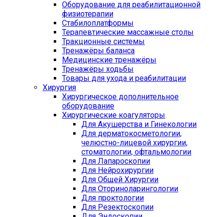
Оборудование для реабилитационной
физиотерапии
Стабилоплатформы
Терапевтические массажные столы
Тракционные системы
Тренажёры баланса
Медицинские тренажёры
Тренажёры ходьбы
Товары для ухода и реабилитации
Хирургия
Хирургическое дополнительное
оборудование
Хирургические коагуляторы
Для Акушерства и Гинекологии
Для дерматокосметологии,
челюстно-лицевой хирургии,
стоматологии, офтальмологии
Для Лапароскопии
Для Нейрохирургии
Для Общей Хирургии
Для Оториноларингологии
Для проктологии
Для Резектоскопии
Для Эндоскопии