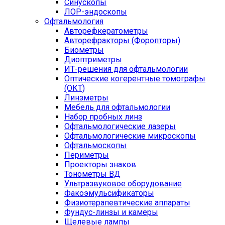
Синускопы
ЛОР-эндоскопы
Офтальмология
Авторефкератометры
Авторефракторы (Форопторы)
Биометры
Диоптриметры
ИТ-решения для офтальмологии
Оптические когерентные томографы
(ОКТ)
Линзметры
Мебель для офтальмологии
Набор пробных линз
Офтальмологические лазеры
Офтальмологические микроскопы
Офтальмоскопы
Периметры
Проекторы знаков
Тонометры ВД
Ультразвуковое оборудование
Факоэмульсификаторы
Физиотерапевтические аппараты
Фундус-линзы и камеры
Щелевые лампы