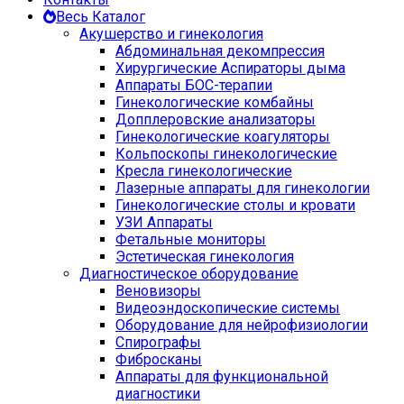
Весь Каталог
Акушерство и гинекология
Абдоминальная декомпрессия
Хирургические Аспираторы дыма
Аппараты БОС-терапии
Гинекологические комбайны
Допплеровские анализаторы
Гинекологические коагуляторы
Кольпоскопы гинекологические
Кресла гинекологические
Лазерные аппараты для гинекологии
Гинекологические столы и кровати
УЗИ Аппараты
Фетальные мониторы
Эстетическая гинекология
Диагностическое оборудование
Веновизоры
Видеоэндоскопические системы
Оборудование для нейрофизиологии
Спирографы
Фибросканы
Аппараты для функциональной
диагностики