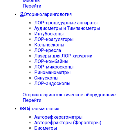
Мебель
Перейти
Оториноларингология
ЛОР-процедурные аппараты
Аудиометры и Тимпанометры
Интубоскопы
ЛОР-коагуляторы
Кольпоскопы
ЛОР-кресла
Лазеры для ЛОР хирургии
ЛОР-комбайны
ЛОР-микроскопы
Риноманометры
Синускопы
ЛОР-эндоскопы
Оториноларингологическое оборудование
Перейти
Офтальмология
Авторефкератометры
Авторефракторы (Форопторы)
Биометры