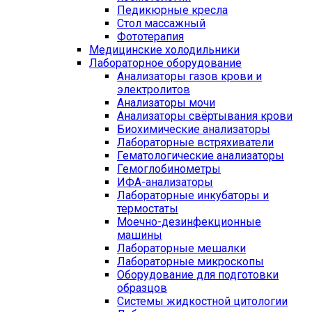
Педикюрные кресла
Стол массажный
Фототерапия
Медицинские холодильники
Лабораторное оборудование
Анализаторы газов крови и
электролитов
Анализаторы мочи
Анализаторы свёртывания крови
Биохимические анализаторы
Лабораторные встряхиватели
Гематологические анализаторы
Гемоглобинометры
ИФА-анализаторы
Лабораторные инкубаторы и
термостаты
Моечно-дезинфекционные
машины
Лабораторные мешалки
Лабораторные микроскопы
Оборудование для подготовки
образцов
Системы жидкостной цитологии