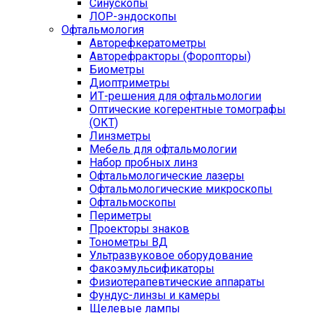
Синускопы
ЛОР-эндоскопы
Офтальмология
Авторефкератометры
Авторефракторы (Форопторы)
Биометры
Диоптриметры
ИТ-решения для офтальмологии
Оптические когерентные томографы
(ОКТ)
Линзметры
Мебель для офтальмологии
Набор пробных линз
Офтальмологические лазеры
Офтальмологические микроскопы
Офтальмоскопы
Периметры
Проекторы знаков
Тонометры ВД
Ультразвуковое оборудование
Факоэмульсификаторы
Физиотерапевтические аппараты
Фундус-линзы и камеры
Щелевые лампы