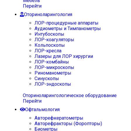
Мебель
Перейти
Оториноларингология
ЛОР-процедурные аппараты
Аудиометры и Тимпанометры
Интубоскопы
ЛОР-коагуляторы
Кольпоскопы
ЛОР-кресла
Лазеры для ЛОР хирургии
ЛОР-комбайны
ЛОР-микроскопы
Риноманометры
Синускопы
ЛОР-эндоскопы
Оториноларингологическое оборудование
Перейти
Офтальмология
Авторефкератометры
Авторефракторы (Форопторы)
Биометры