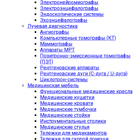
Электронейромиографы
Электроэнцефалографы
Эндоскопические системы
Эхоэнцефалографы
Лучевая диагностика
Ангиографы
Компьютерные томографы (КТ)
Маммографы
Аппараты МРТ
Позитронно-эмиссионные томографы
(ПЭТ)
Рентгеновские аппараты
Рентгеновские дуги (С-дуга / U-дуга)
Циклотрон-системы
Медицинская мебель
Функциональные медицинские кресла
Медицинские кушетки
Медицинские кровати
Медицинские тумбочки
Медицинские стойки
Инструментальные столики
Медицинские стулья
Тележки для медикаментов
Тележки для скорой помощи