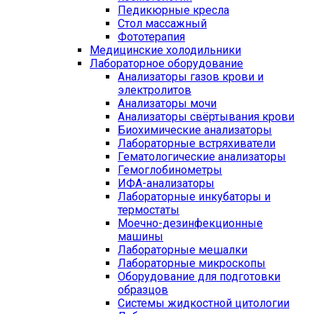
Педикюрные кресла
Стол массажный
Фототерапия
Медицинские холодильники
Лабораторное оборудование
Анализаторы газов крови и
электролитов
Анализаторы мочи
Анализаторы свёртывания крови
Биохимические анализаторы
Лабораторные встряхиватели
Гематологические анализаторы
Гемоглобинометры
ИФА-анализаторы
Лабораторные инкубаторы и
термостаты
Моечно-дезинфекционные
машины
Лабораторные мешалки
Лабораторные микроскопы
Оборудование для подготовки
образцов
Системы жидкостной цитологии