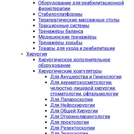
Оборудование для реабилитационной
физиотерапии
Стабилоплатформы
Терапевтические массажные столы
Тракционные системы
Тренажёры баланса
Медицинские тренажёры
Тренажёры ходьбы
Товары для ухода и реабилитации
Хирургия
Хирургическое дополнительное
оборудование
Хирургические коагуляторы
Для Акушерства и Гинекологии
Для дерматокосметологии,
челюстно-лицевой хирургии,
стоматологии, офтальмологии
Для Лапароскопии
Для Нейрохирургии
Для Общей Хирургии
Для Оториноларингологии
Для проктологии
Для Резектоскопии
Для Эндоскопии