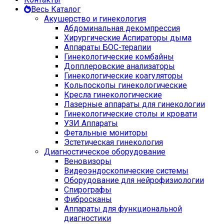
Весь Каталог
Акушерство и гинекология
Абдоминальная декомпрессия
Хирургические Аспираторы дыма
Аппараты БОС-терапии
Гинекологические комбайны
Допплеровские анализаторы
Гинекологические коагуляторы
Кольпоскопы гинекологические
Кресла гинекологические
Лазерные аппараты для гинекологии
Гинекологические столы и кровати
УЗИ Аппараты
Фетальные мониторы
Эстетическая гинекология
Диагностическое оборудование
Веновизоры
Видеоэндоскопические системы
Оборудование для нейрофизиологии
Спирографы
Фибросканы
Аппараты для функциональной
диагностики