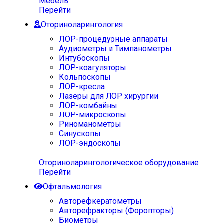
Мебель
Перейти
Оториноларингология
ЛОР-процедурные аппараты
Аудиометры и Тимпанометры
Интубоскопы
ЛОР-коагуляторы
Кольпоскопы
ЛОР-кресла
Лазеры для ЛОР хирургии
ЛОР-комбайны
ЛОР-микроскопы
Риноманометры
Синускопы
ЛОР-эндоскопы
Оториноларингологическое оборудование
Перейти
Офтальмология
Авторефкератометры
Авторефракторы (Форопторы)
Биометры