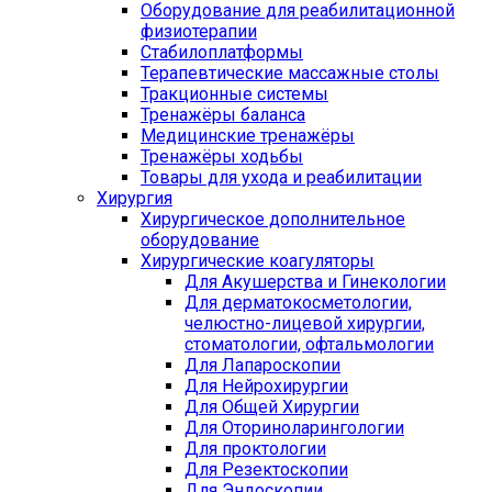
Оборудование для реабилитационной
физиотерапии
Стабилоплатформы
Терапевтические массажные столы
Тракционные системы
Тренажёры баланса
Медицинские тренажёры
Тренажёры ходьбы
Товары для ухода и реабилитации
Хирургия
Хирургическое дополнительное
оборудование
Хирургические коагуляторы
Для Акушерства и Гинекологии
Для дерматокосметологии,
челюстно-лицевой хирургии,
стоматологии, офтальмологии
Для Лапароскопии
Для Нейрохирургии
Для Общей Хирургии
Для Оториноларингологии
Для проктологии
Для Резектоскопии
Для Эндоскопии