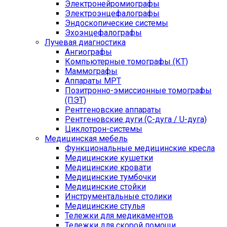
Электронейромиографы
Электроэнцефалографы
Эндоскопические системы
Эхоэнцефалографы
Лучевая диагностика
Ангиографы
Компьютерные томографы (КТ)
Маммографы
Аппараты МРТ
Позитронно-эмиссионные томографы
(ПЭТ)
Рентгеновские аппараты
Рентгеновские дуги (С-дуга / U-дуга)
Циклотрон-системы
Медицинская мебель
Функциональные медицинские кресла
Медицинские кушетки
Медицинские кровати
Медицинские тумбочки
Медицинские стойки
Инструментальные столики
Медицинские стулья
Тележки для медикаментов
Тележки для скорой помощи