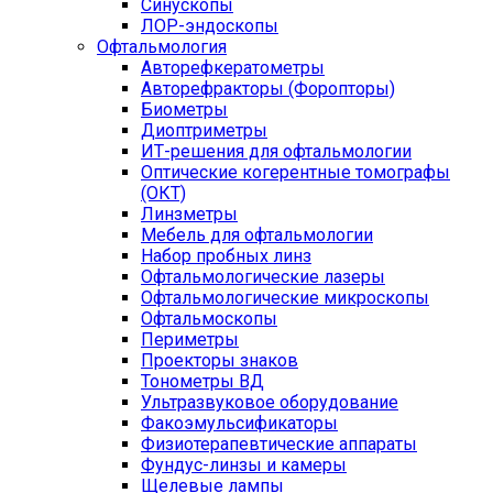
Синускопы
ЛОР-эндоскопы
Офтальмология
Авторефкератометры
Авторефракторы (Форопторы)
Биометры
Диоптриметры
ИТ-решения для офтальмологии
Оптические когерентные томографы
(ОКТ)
Линзметры
Мебель для офтальмологии
Набор пробных линз
Офтальмологические лазеры
Офтальмологические микроскопы
Офтальмоскопы
Периметры
Проекторы знаков
Тонометры ВД
Ультразвуковое оборудование
Факоэмульсификаторы
Физиотерапевтические аппараты
Фундус-линзы и камеры
Щелевые лампы