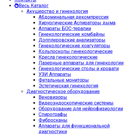
Весь Каталог
Акушерство и гинекология
Абдоминальная декомпрессия
Хирургические Аспираторы дыма
Аппараты БОС-терапии
Гинекологические комбайны
Допплеровские анализаторы
Гинекологические коагуляторы
Кольпоскопы гинекологические
Кресла гинекологические
Лазерные аппараты для гинекологии
Гинекологические столы и кровати
УЗИ Аппараты
Фетальные мониторы
Эстетическая гинекология
Диагностическое оборудование
Веновизоры
Видеоэндоскопические системы
Оборудование для нейрофизиологии
Спирографы
Фибросканы
Аппараты для функциональной
диагностики