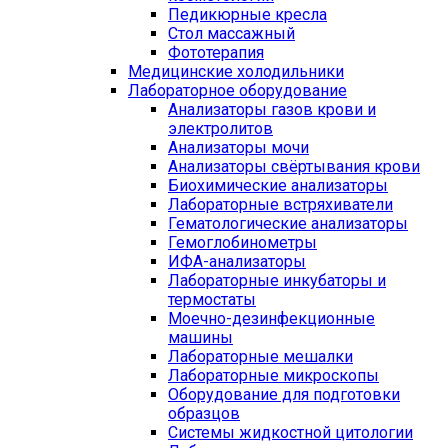
Педикюрные кресла
Стол массажный
Фототерапия
Медицинские холодильники
Лабораторное оборудование
Анализаторы газов крови и
электролитов
Анализаторы мочи
Анализаторы свёртывания крови
Биохимические анализаторы
Лабораторные встряхиватели
Гематологические анализаторы
Гемоглобинометры
ИФА-анализаторы
Лабораторные инкубаторы и
термостаты
Моечно-дезинфекционные
машины
Лабораторные мешалки
Лабораторные микроскопы
Оборудование для подготовки
образцов
Системы жидкостной цитологии