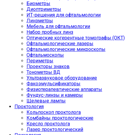
Биометры
Диоптриметры
ИТ-решения для офтальмологии
Линзметры
Мебель для офтальмологии
Набор пробных линз
Оптические когерентные томографы (ОКТ)
Офтальмологические лазеры
Офтальмологические микроскопы
Офтальмоскопы
Периметры
Проекторы знаков
Тонометры ВД
Ультразвуковое оборудование
Факоэмульсификаторы
Физиотерапевтические аппараты
Фундус-линзы и камеры
Щелевые лампы
Проктология
Кольпоскоп проктолога
Комбайны проктологические
Кресло проктолога
Лазер проктологический