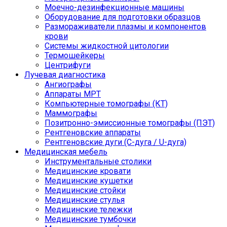
Моечно-дезинфекционные машины
Оборудование для подготовки образцов
Размораживатели плазмы и компонентов
крови
Системы жидкостной цитологии
Термошейкеры
Центрифуги
Лучевая диагностика
Ангиографы
Аппараты МРТ
Компьютерные томографы (КТ)
Маммографы
Позитронно-эмиссионные томографы (ПЭТ)
Рентгеновские аппараты
Рентгеновские дуги (С-дуга / U-дуга)
Медицинская мебель
Инструментальные столики
Медицинские кровати
Медицинские кушетки
Медицинские стойки
Медицинские стулья
Медицинские тележки
Медицинские тумбочки