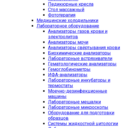
Педикюрные кресла
Стол массажный
Фототерапия
Медицинские холодильники
Лабораторное оборудование
Анализаторы газов крови и
электролитов
Анализаторы мочи
Анализаторы свёртывания крови
Биохимические анализаторы
Лабораторные встряхиватели
Гематологические анализаторы
Гемоглобинометры
ИФА-анализаторы
Лабораторные инкубаторы и
термостаты
Моечно-дезинфекционные
машины
Лабораторные мешалки
Лабораторные микроскопы
Оборудование для подготовки
образцов
Системы жидкостной цитологии