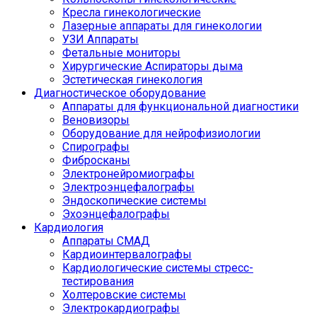
Кресла гинекологические
Лазерные аппараты для гинекологии
УЗИ Аппараты
Фетальные мониторы
Хирургические Аспираторы дыма
Эстетическая гинекология
Диагностическое оборудование
Аппараты для функциональной диагностики
Веновизоры
Оборудование для нейрофизиологии
Спирографы
Фибросканы
Электронейромиографы
Электроэнцефалографы
Эндоскопические системы
Эхоэнцефалографы
Кардиология
Аппараты СМАД
Кардиоинтервалографы
Кардиологические системы стресс-
тестирования
Холтеровские системы
Электрокардиографы