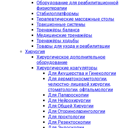
Оборудование для реабилитационной
физиотерапии
Стабилоплатформы
Терапевтические массажные столы
Тракционные системы
Тренажёры баланса
Медицинские тренажёры
Тренажёры ходьбы
Товары для ухода и реабилитации
Хирургия
Хирургическое дополнительное
оборудование
Хирургические коагуляторы
Для Акушерства и Гинекологии
Для дерматокосметологии,
челюстно-лицевой хирургии,
стоматологии, офтальмологии
Для Лапароскопии
Для Нейрохирургии
Для Общей Хирургии
Для Оториноларингологии
Для проктологии
Для Резектоскопии
Для Эндоскопии