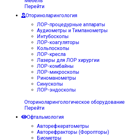
Мебель
Перейти
Оториноларингология
ЛОР-процедурные аппараты
Аудиометры и Тимпанометры
Интубоскопы
ЛОР-коагуляторы
Кольпоскопы
ЛОР-кресла
Лазеры для ЛОР хирургии
ЛОР-комбайны
ЛОР-микроскопы
Риноманометры
Синускопы
ЛОР-эндоскопы
Оториноларингологическое оборудование
Перейти
Офтальмология
Авторефкератометры
Авторефракторы (Форопторы)
Биометры