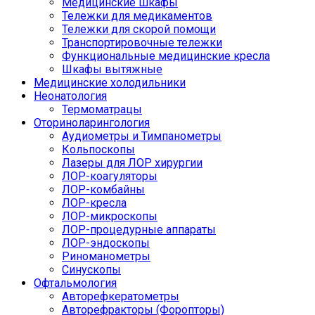
Медицинские шкафы
Тележки для медикаментов
Тележки для скорой помощи
Транспортировочные тележки
Функциональные медицинские кресла
Шкафы вытяжные
Медицинские холодильники
Неонатология
Термоматрацы
Оториноларингология
Аудиометры и Тимпанометры
Кольпоскопы
Лазеры для ЛОР хирургии
ЛОР-коагуляторы
ЛОР-комбайны
ЛОР-кресла
ЛОР-микроскопы
ЛОР-процедурные аппараты
ЛОР-эндоскопы
Риноманометры
Синускопы
Офтальмология
Авторефкератометры
Авторефракторы (Форопторы)