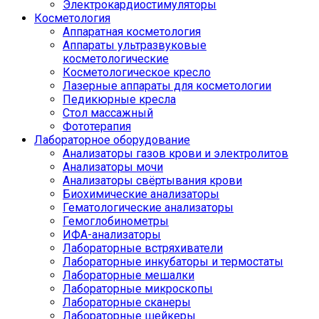
Электрокардиостимуляторы
Косметология
Аппаратная косметология
Аппараты ультразвуковые
косметологические
Косметологическое кресло
Лазерные аппараты для косметологии
Педикюрные кресла
Стол массажный
Фототерапия
Лабораторное оборудование
Анализаторы газов крови и электролитов
Анализаторы мочи
Анализаторы свёртывания крови
Биохимические анализаторы
Гематологические анализаторы
Гемоглобинометры
ИФА-анализаторы
Лабораторные встряхиватели
Лабораторные инкубаторы и термостаты
Лабораторные мешалки
Лабораторные микроскопы
Лабораторные сканеры
Лабораторные шейкеры