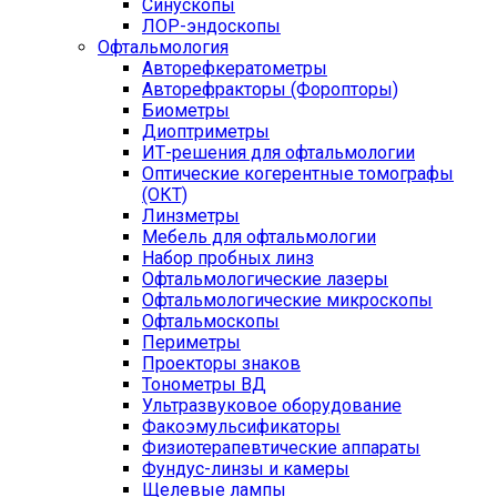
Синускопы
ЛОР-эндоскопы
Офтальмология
Авторефкератометры
Авторефракторы (Форопторы)
Биометры
Диоптриметры
ИТ-решения для офтальмологии
Оптические когерентные томографы
(ОКТ)
Линзметры
Мебель для офтальмологии
Набор пробных линз
Офтальмологические лазеры
Офтальмологические микроскопы
Офтальмоскопы
Периметры
Проекторы знаков
Тонометры ВД
Ультразвуковое оборудование
Факоэмульсификаторы
Физиотерапевтические аппараты
Фундус-линзы и камеры
Щелевые лампы