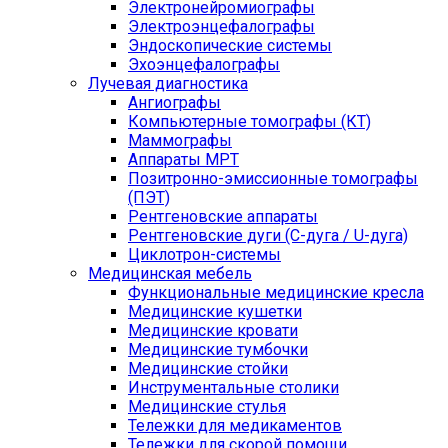
Электронейромиографы
Электроэнцефалографы
Эндоскопические системы
Эхоэнцефалографы
Лучевая диагностика
Ангиографы
Компьютерные томографы (КТ)
Маммографы
Аппараты МРТ
Позитронно-эмиссионные томографы
(ПЭТ)
Рентгеновские аппараты
Рентгеновские дуги (С-дуга / U-дуга)
Циклотрон-системы
Медицинская мебель
Функциональные медицинские кресла
Медицинские кушетки
Медицинские кровати
Медицинские тумбочки
Медицинские стойки
Инструментальные столики
Медицинские стулья
Тележки для медикаментов
Тележки для скорой помощи