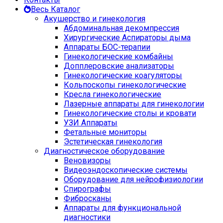
Весь Каталог
Акушерство и гинекология
Абдоминальная декомпрессия
Хирургические Аспираторы дыма
Аппараты БОС-терапии
Гинекологические комбайны
Допплеровские анализаторы
Гинекологические коагуляторы
Кольпоскопы гинекологические
Кресла гинекологические
Лазерные аппараты для гинекологии
Гинекологические столы и кровати
УЗИ Аппараты
Фетальные мониторы
Эстетическая гинекология
Диагностическое оборудование
Веновизоры
Видеоэндоскопические системы
Оборудование для нейрофизиологии
Спирографы
Фибросканы
Аппараты для функциональной
диагностики