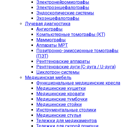
Электронейромиографы
Электроэнцефалографы
Эндоскопические системы
Эхоэнцефалографы
Лучевая диагностика
Ангиографы
Компьютерные томографы (КТ)
Маммографы
Аппараты МРТ
Позитронно-эмиссионные томографы
(ПЭТ)
Рентгеновские аппараты
Рентгеновские дуги (С-дуга / U-дуга)
Циклотрон-системы
Медицинская мебель
Функциональные медицинские кресла
Медицинские кушетки
Медицинские кровати
Медицинские тумбочки
Медицинские стойки
Инструментальные столики
Медицинские стулья
Тележки для медикаментов
Тележки для скорой помощи