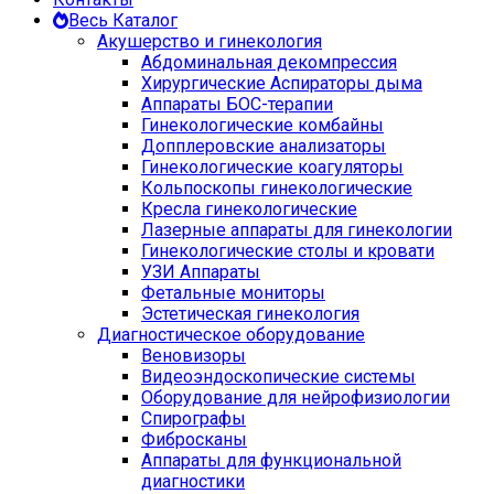
Весь Каталог
Акушерство и гинекология
Абдоминальная декомпрессия
Хирургические Аспираторы дыма
Аппараты БОС-терапии
Гинекологические комбайны
Допплеровские анализаторы
Гинекологические коагуляторы
Кольпоскопы гинекологические
Кресла гинекологические
Лазерные аппараты для гинекологии
Гинекологические столы и кровати
УЗИ Аппараты
Фетальные мониторы
Эстетическая гинекология
Диагностическое оборудование
Веновизоры
Видеоэндоскопические системы
Оборудование для нейрофизиологии
Спирографы
Фибросканы
Аппараты для функциональной
диагностики