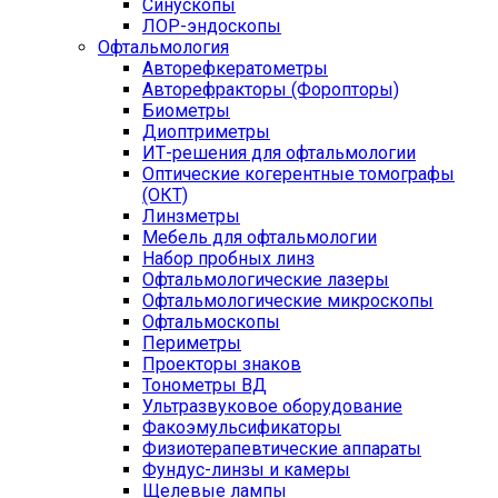
Синускопы
ЛОР-эндоскопы
Офтальмология
Авторефкератометры
Авторефракторы (Форопторы)
Биометры
Диоптриметры
ИТ-решения для офтальмологии
Оптические когерентные томографы
(ОКТ)
Линзметры
Мебель для офтальмологии
Набор пробных линз
Офтальмологические лазеры
Офтальмологические микроскопы
Офтальмоскопы
Периметры
Проекторы знаков
Тонометры ВД
Ультразвуковое оборудование
Факоэмульсификаторы
Физиотерапевтические аппараты
Фундус-линзы и камеры
Щелевые лампы