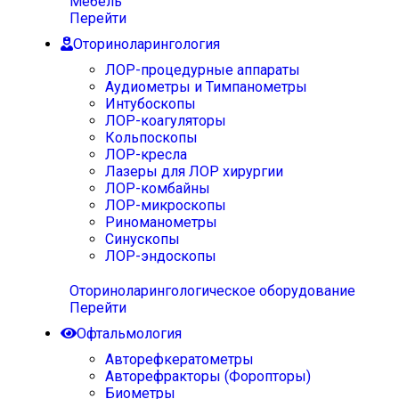
Мебель
Перейти
Оториноларингология
ЛОР-процедурные аппараты
Аудиометры и Тимпанометры
Интубоскопы
ЛОР-коагуляторы
Кольпоскопы
ЛОР-кресла
Лазеры для ЛОР хирургии
ЛОР-комбайны
ЛОР-микроскопы
Риноманометры
Синускопы
ЛОР-эндоскопы
Оториноларингологическое оборудование
Перейти
Офтальмология
Авторефкератометры
Авторефракторы (Форопторы)
Биометры