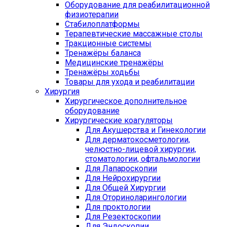
Оборудование для реабилитационной
физиотерапии
Стабилоплатформы
Терапевтические массажные столы
Тракционные системы
Тренажёры баланса
Медицинские тренажёры
Тренажёры ходьбы
Товары для ухода и реабилитации
Хирургия
Хирургическое дополнительное
оборудование
Хирургические коагуляторы
Для Акушерства и Гинекологии
Для дерматокосметологии,
челюстно-лицевой хирургии,
стоматологии, офтальмологии
Для Лапароскопии
Для Нейрохирургии
Для Общей Хирургии
Для Оториноларингологии
Для проктологии
Для Резектоскопии
Для Эндоскопии