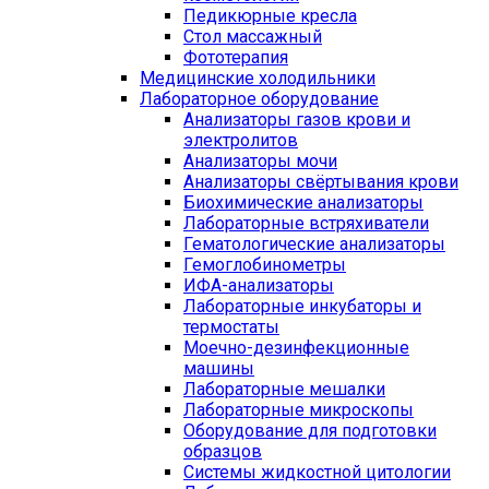
Педикюрные кресла
Стол массажный
Фототерапия
Медицинские холодильники
Лабораторное оборудование
Анализаторы газов крови и
электролитов
Анализаторы мочи
Анализаторы свёртывания крови
Биохимические анализаторы
Лабораторные встряхиватели
Гематологические анализаторы
Гемоглобинометры
ИФА-анализаторы
Лабораторные инкубаторы и
термостаты
Моечно-дезинфекционные
машины
Лабораторные мешалки
Лабораторные микроскопы
Оборудование для подготовки
образцов
Системы жидкостной цитологии