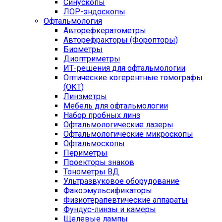
Синускопы
ЛОР-эндоскопы
Офтальмология
Авторефкератометры
Авторефракторы (Форопторы)
Биометры
Диоптриметры
ИТ-решения для офтальмологии
Оптические когерентные томографы
(ОКТ)
Линзметры
Мебель для офтальмологии
Набор пробных линз
Офтальмологические лазеры
Офтальмологические микроскопы
Офтальмоскопы
Периметры
Проекторы знаков
Тонометры ВД
Ультразвуковое оборудование
Факоэмульсификаторы
Физиотерапевтические аппараты
Фундус-линзы и камеры
Щелевые лампы