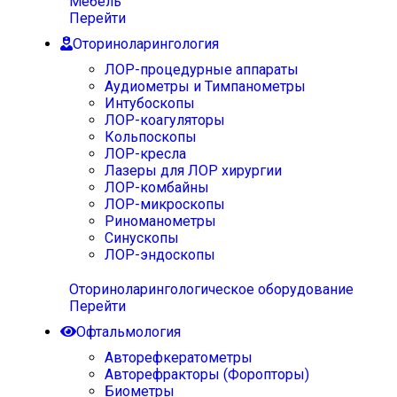
Мебель
Перейти
Оториноларингология
ЛОР-процедурные аппараты
Аудиометры и Тимпанометры
Интубоскопы
ЛОР-коагуляторы
Кольпоскопы
ЛОР-кресла
Лазеры для ЛОР хирургии
ЛОР-комбайны
ЛОР-микроскопы
Риноманометры
Синускопы
ЛОР-эндоскопы
Оториноларингологическое оборудование
Перейти
Офтальмология
Авторефкератометры
Авторефракторы (Форопторы)
Биометры