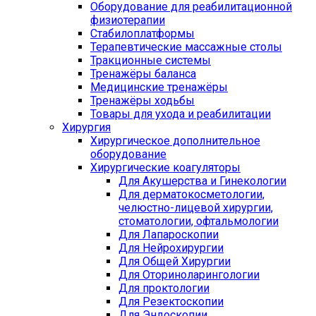
Оборудование для реабилитационной
физиотерапии
Стабилоплатформы
Терапевтические массажные столы
Тракционные системы
Тренажёры баланса
Медицинские тренажёры
Тренажёры ходьбы
Товары для ухода и реабилитации
Хирургия
Хирургическое дополнительное
оборудование
Хирургические коагуляторы
Для Акушерства и Гинекологии
Для дерматокосметологии,
челюстно-лицевой хирургии,
стоматологии, офтальмологии
Для Лапароскопии
Для Нейрохирургии
Для Общей Хирургии
Для Оториноларингологии
Для проктологии
Для Резектоскопии
Для Эндоскопии