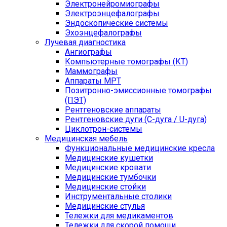
Электронейромиографы
Электроэнцефалографы
Эндоскопические системы
Эхоэнцефалографы
Лучевая диагностика
Ангиографы
Компьютерные томографы (КТ)
Маммографы
Аппараты МРТ
Позитронно-эмиссионные томографы
(ПЭТ)
Рентгеновские аппараты
Рентгеновские дуги (С-дуга / U-дуга)
Циклотрон-системы
Медицинская мебель
Функциональные медицинские кресла
Медицинские кушетки
Медицинские кровати
Медицинские тумбочки
Медицинские стойки
Инструментальные столики
Медицинские стулья
Тележки для медикаментов
Тележки для скорой помощи