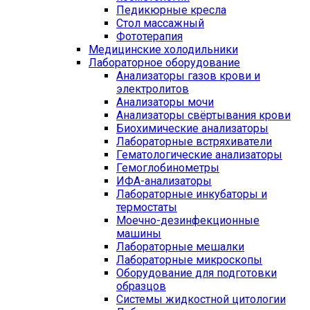
Педикюрные кресла
Стол массажный
Фототерапия
Медицинские холодильники
Лабораторное оборудование
Анализаторы газов крови и
электролитов
Анализаторы мочи
Анализаторы свёртывания крови
Биохимические анализаторы
Лабораторные встряхиватели
Гематологические анализаторы
Гемоглобинометры
ИФА-анализаторы
Лабораторные инкубаторы и
термостаты
Моечно-дезинфекционные
машины
Лабораторные мешалки
Лабораторные микроскопы
Оборудование для подготовки
образцов
Системы жидкостной цитологии