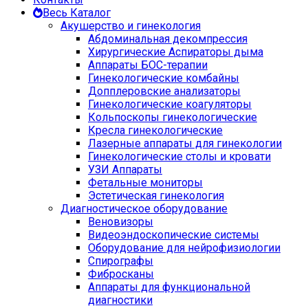
Весь Каталог
Акушерство и гинекология
Абдоминальная декомпрессия
Хирургические Аспираторы дыма
Аппараты БОС-терапии
Гинекологические комбайны
Допплеровские анализаторы
Гинекологические коагуляторы
Кольпоскопы гинекологические
Кресла гинекологические
Лазерные аппараты для гинекологии
Гинекологические столы и кровати
УЗИ Аппараты
Фетальные мониторы
Эстетическая гинекология
Диагностическое оборудование
Веновизоры
Видеоэндоскопические системы
Оборудование для нейрофизиологии
Спирографы
Фибросканы
Аппараты для функциональной
диагностики