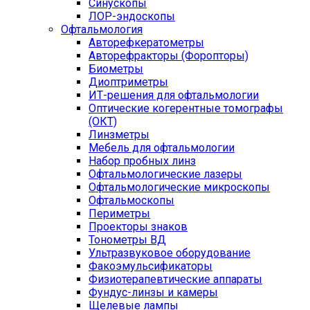
Синускопы
ЛОР-эндоскопы
Офтальмология
Авторефкератометры
Авторефракторы (Форопторы)
Биометры
Диоптриметры
ИТ-решения для офтальмологии
Оптические когерентные томографы
(ОКТ)
Линзметры
Мебель для офтальмологии
Набор пробных линз
Офтальмологические лазеры
Офтальмологические микроскопы
Офтальмоскопы
Периметры
Проекторы знаков
Тонометры ВД
Ультразвуковое оборудование
Факоэмульсификаторы
Физиотерапевтические аппараты
Фундус-линзы и камеры
Щелевые лампы