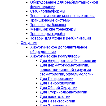
Оборудование для реабилитационной
физиотерапии
Стабилоплатформы
Терапевтические массажные столы
Тракционные системы
Тренажёры баланса
Медицинские тренажёры
Тренажёры ходьбы
Товары для ухода и реабилитации
Хирургия
Хирургическое дополнительное
оборудование
Хирургические коагуляторы
Для Акушерства и Гинекологии
Для дерматокосметологии,
челюстно-лицевой хирургии,
стоматологии, офтальмологии
Для Лапароскопии
Для Нейрохирургии
Для Общей Хирургии
Для Оториноларингологии
Для проктологии
Для Резектоскопии
Для Эндоскопии