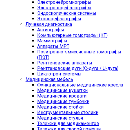
Электронейромиографы
Электроэнцефалографы
Эндоскопические системы
Эхоэнцефалографы
Лучевая диагностика
Ангиографы
Компьютерные томографы (КТ)
Маммографы
Аппараты МРТ
Позитронно-эмиссионные томографы
(ПЭТ)
Рентгеновские аппараты
Рентгеновские дуги (С-дуга / U-дуга)
Циклотрон-системы
Медицинская мебель
Функциональные медицинские кресла
Медицинские кушетки
Медицинские кровати
Медицинские тумбочки
Медицинские стойки
Инструментальные столики
Медицинские стулья
Тележки для медикаментов
Тележки для скорой помощи