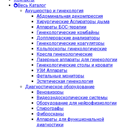
Весь Каталог
Акушерство и гинекология
Абдоминальная декомпрессия
Хирургические Аспираторы дыма
Аппараты БОС-терапии
Гинекологические комбайны
Допплеровские анализаторы
Гинекологические коагуляторы
Кольпоскопы гинекологические
Кресла гинекологические
Лазерные аппараты для гинекологии
Гинекологические столы и кровати
УЗИ Аппараты
Фетальные мониторы
Эстетическая гинекология
Диагностическое оборудование
Веновизоры
Видеоэндоскопические системы
Оборудование для нейрофизиологии
Спирографы
Фибросканы
Аппараты для функциональной
диагностики