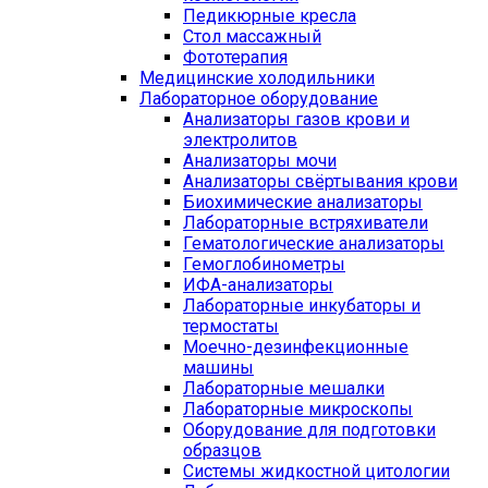
Педикюрные кресла
Стол массажный
Фототерапия
Медицинские холодильники
Лабораторное оборудование
Анализаторы газов крови и
электролитов
Анализаторы мочи
Анализаторы свёртывания крови
Биохимические анализаторы
Лабораторные встряхиватели
Гематологические анализаторы
Гемоглобинометры
ИФА-анализаторы
Лабораторные инкубаторы и
термостаты
Моечно-дезинфекционные
машины
Лабораторные мешалки
Лабораторные микроскопы
Оборудование для подготовки
образцов
Системы жидкостной цитологии