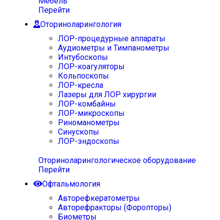
Мебель
Перейти
Оториноларингология
ЛОР-процедурные аппараты
Аудиометры и Тимпанометры
Интубоскопы
ЛОР-коагуляторы
Кольпоскопы
ЛОР-кресла
Лазеры для ЛОР хирургии
ЛОР-комбайны
ЛОР-микроскопы
Риноманометры
Синускопы
ЛОР-эндоскопы
Оториноларингологическое оборудование
Перейти
Офтальмология
Авторефкератометры
Авторефракторы (Форопторы)
Биометры