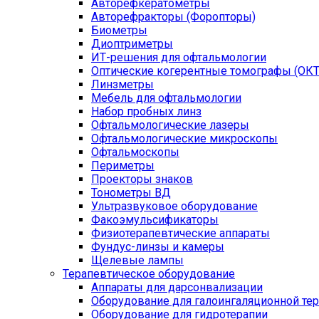
Авторефкератометры
Авторефракторы (Форопторы)
Биометры
Диоптриметры
ИТ-решения для офтальмологии
Оптические когерентные томографы (ОКТ
Линзметры
Мебель для офтальмологии
Набор пробных линз
Офтальмологические лазеры
Офтальмологические микроскопы
Офтальмоскопы
Периметры
Проекторы знаков
Тонометры ВД
Ультразвуковое оборудование
Факоэмульсификаторы
Физиотерапевтические аппараты
Фундус-линзы и камеры
Щелевые лампы
Терапевтическое оборудование
Аппараты для дарсонвализации
Оборудование для галоингаляционной те
Оборудование для гидротерапии