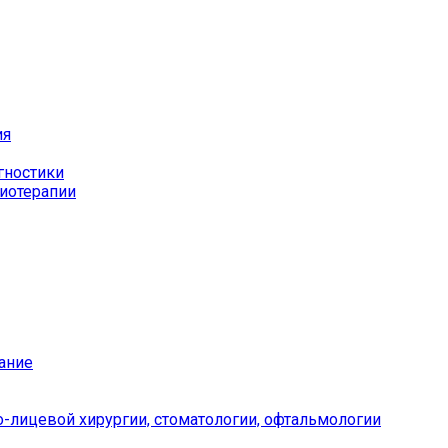
ия
гностики
иотерапии
ание
-лицевой хирургии, стоматологии, офтальмологии