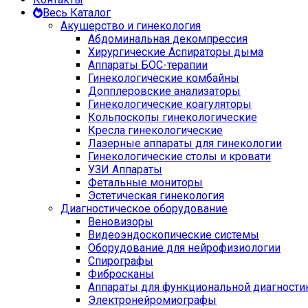
Весь Каталог
Акушерство и гинекология
Абдоминальная декомпрессия
Хирургические Аспираторы дыма
Аппараты БОС-терапии
Гинекологические комбайны
Допплеровские анализаторы
Гинекологические коагуляторы
Кольпоскопы гинекологические
Кресла гинекологические
Лазерные аппараты для гинекологии
Гинекологические столы и кровати
УЗИ Аппараты
Фетальные мониторы
Эстетическая гинекология
Диагностическое оборудование
Веновизоры
Видеоэндоскопические системы
Оборудование для нейрофизиологии
Спирографы
Фибросканы
Аппараты для функциональной диагности
Электронейромиографы