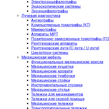
Электроэнцефалографы
Эндоскопические системы
Эхоэнцефалографы
Лучевая диагностика
Ангиографы
Компьютерные томографы (КТ)
Маммографы
Аппараты МРТ
Позитронно-эмиссионные томографы (ПЭ
Рентгеновские аппараты
Рентгеновские дуги (С-дуга / U-дуга)
Циклотрон-системы
Медицинская мебель
Функциональные медицинские кресла
Медицинские кушетки
Медицинские кровати
Медицинские тумбочки
Медицинские стойки
Инструментальные столики
Медицинские стулья
Тележки для медикаментов
Тележки для скорой помощи
Медицинские тележки
Транспортировочные тележки