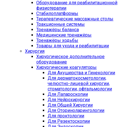
Оборудование для реабилитационной
физиотерапии
Стабилоплатформы
Терапевтические массажные столы
Тракционные системы
Тренажёры баланса
Медицинские тренажёры
Тренажёры ходьбы
Товары для ухода и реабилитации
Хирургия
Хирургическое дополнительное
оборудование
Хирургические коагуляторы
Для Акушерства и Гинекологии
Для дерматокосметологии,
челюстно-лицевой хирургии,
стоматологии, офтальмологии
Для Лапароскопии
Для Нейрохирургии
Для Общей Хирургии
Для Оториноларингологии
Для проктологии
Для Резектоскопии
Для Эндоскопии