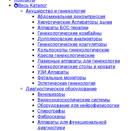
Весь Каталог
Акушерство и гинекология
Абдоминальная декомпрессия
Хирургические Аспираторы дыма
Аппараты БОС-терапии
Гинекологические комбайны
Допплеровские анализаторы
Гинекологические коагуляторы
Кольпоскопы гинекологические
Кресла гинекологические
Лазерные аппараты для гинекологии
Гинекологические столы и кровати
УЗИ Аппараты
Фетальные мониторы
Эстетическая гинекология
Диагностическое оборудование
Веновизоры
Видеоэндоскопические системы
Оборудование для нейрофизиологии
Спирографы
Фибросканы
Аппараты для функциональной
диагностики