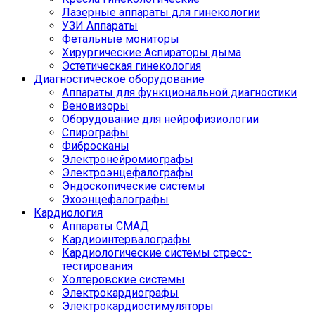
Лазерные аппараты для гинекологии
УЗИ Аппараты
Фетальные мониторы
Хирургические Аспираторы дыма
Эстетическая гинекология
Диагностическое оборудование
Аппараты для функциональной диагностики
Веновизоры
Оборудование для нейрофизиологии
Спирографы
Фибросканы
Электронейромиографы
Электроэнцефалографы
Эндоскопические системы
Эхоэнцефалографы
Кардиология
Аппараты СМАД
Кардиоинтервалографы
Кардиологические системы стресс-
тестирования
Холтеровские системы
Электрокардиографы
Электрокардиостимуляторы