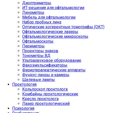
Диоптриметры
ИТ-решения для офтальмологии
Линзметры
Мебель для офтальмологии
Набор пробных линз
Оптические когерентные томографы (ОКТ)
Офтальмологические лазеры
Офтальмологические микроскопы
Офтальмоскопы
Периметры
Проекторы знаков
Тонометры ВД
Ультразвуковое оборудование
Факоэмульсификаторы
Физиотерапевтические аппараты
Фундус-линзы и камеры
Щелевые лампы
Проктология
Кольпоскоп проктолога
Комбайны проктологические
Кресло проктолога
Лазер проктологический
Психология