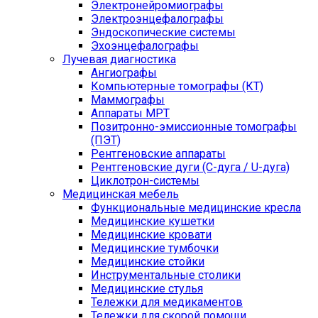
Электронейромиографы
Электроэнцефалографы
Эндоскопические системы
Эхоэнцефалографы
Лучевая диагностика
Ангиографы
Компьютерные томографы (КТ)
Маммографы
Аппараты МРТ
Позитронно-эмиссионные томографы
(ПЭТ)
Рентгеновские аппараты
Рентгеновские дуги (С-дуга / U-дуга)
Циклотрон-системы
Медицинская мебель
Функциональные медицинские кресла
Медицинские кушетки
Медицинские кровати
Медицинские тумбочки
Медицинские стойки
Инструментальные столики
Медицинские стулья
Тележки для медикаментов
Тележки для скорой помощи