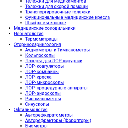
Тележки для медикаментов
Тележки для скорой помощи
Транспортировочные тележки
Функциональные медицинские кресла
Шкафы вытяжные
Медицинские холодильники
Неонатология
Термоматрацы
Оториноларингология
Аудиометры и Тимпанометры
Кольпоскопы
Лазеры для ЛОР хирургии
ЛОР-коагуляторы
ЛОР-комбайны
ЛОР-кресла
ЛОР-микроскопы
ЛОР-процедурные аппараты
ЛОР-эндоскопы
Риноманометры
Синускопы
Офтальмология
Авторефкератометры
Авторефракторы (Форопторы)
Биометры