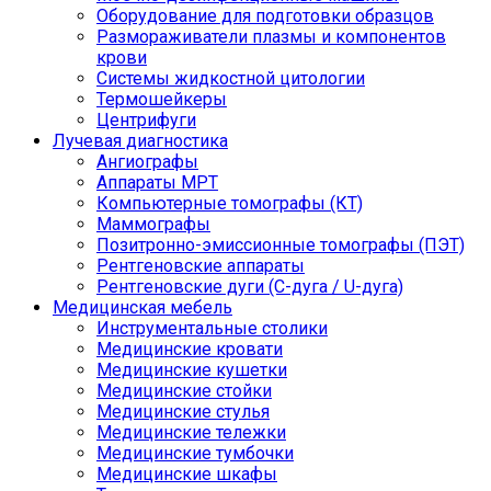
Оборудование для подготовки образцов
Размораживатели плазмы и компонентов
крови
Системы жидкостной цитологии
Термошейкеры
Центрифуги
Лучевая диагностика
Ангиографы
Аппараты МРТ
Компьютерные томографы (КТ)
Маммографы
Позитронно-эмиссионные томографы (ПЭТ)
Рентгеновские аппараты
Рентгеновские дуги (С-дуга / U-дуга)
Медицинская мебель
Инструментальные столики
Медицинские кровати
Медицинские кушетки
Медицинские стойки
Медицинские стулья
Медицинские тележки
Медицинские тумбочки
Медицинские шкафы