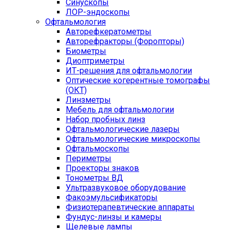
Синускопы
ЛОР-эндоскопы
Офтальмология
Авторефкератометры
Авторефракторы (Форопторы)
Биометры
Диоптриметры
ИТ-решения для офтальмологии
Оптические когерентные томографы
(ОКТ)
Линзметры
Мебель для офтальмологии
Набор пробных линз
Офтальмологические лазеры
Офтальмологические микроскопы
Офтальмоскопы
Периметры
Проекторы знаков
Тонометры ВД
Ультразвуковое оборудование
Факоэмульсификаторы
Физиотерапевтические аппараты
Фундус-линзы и камеры
Щелевые лампы