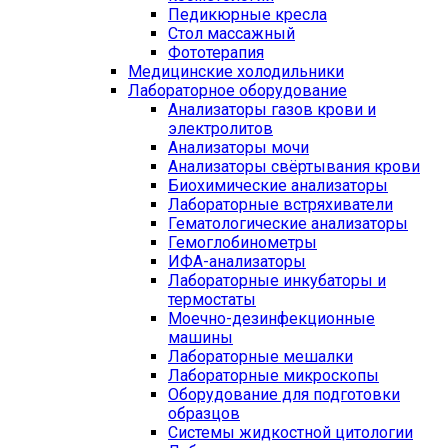
Педикюрные кресла
Стол массажный
Фототерапия
Медицинские холодильники
Лабораторное оборудование
Анализаторы газов крови и
электролитов
Анализаторы мочи
Анализаторы свёртывания крови
Биохимические анализаторы
Лабораторные встряхиватели
Гематологические анализаторы
Гемоглобинометры
ИФА-анализаторы
Лабораторные инкубаторы и
термостаты
Моечно-дезинфекционные
машины
Лабораторные мешалки
Лабораторные микроскопы
Оборудование для подготовки
образцов
Системы жидкостной цитологии