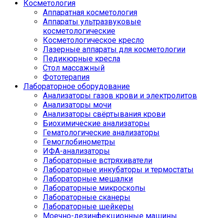
Косметология
Аппаратная косметология
Аппараты ультразвуковые
косметологические
Косметологическое кресло
Лазерные аппараты для косметологии
Педикюрные кресла
Стол массажный
Фототерапия
Лабораторное оборудование
Анализаторы газов крови и электролитов
Анализаторы мочи
Анализаторы свёртывания крови
Биохимические анализаторы
Гематологические анализаторы
Гемоглобинометры
ИФА-анализаторы
Лабораторные встряхиватели
Лабораторные инкубаторы и термостаты
Лабораторные мешалки
Лабораторные микроскопы
Лабораторные сканеры
Лабораторные шейкеры
Моечно-дезинфекционные машины