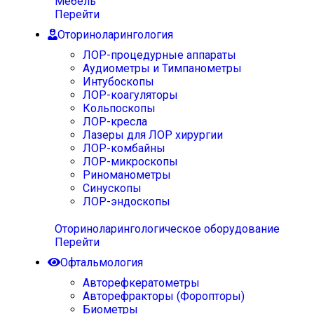
Мебель
Перейти
Оториноларингология
ЛОР-процедурные аппараты
Аудиометры и Тимпанометры
Интубоскопы
ЛОР-коагуляторы
Кольпоскопы
ЛОР-кресла
Лазеры для ЛОР хирургии
ЛОР-комбайны
ЛОР-микроскопы
Риноманометры
Синускопы
ЛОР-эндоскопы
Оториноларингологическое оборудование
Перейти
Офтальмология
Авторефкератометры
Авторефракторы (Форопторы)
Биометры