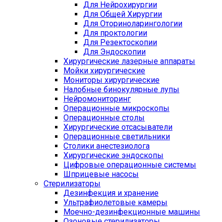
Для Нейрохирургии
Для Общей Хирургии
Для Оториноларингологии
Для проктологии
Для Резектоскопии
Для Эндоскопии
Хирургические лазерные аппараты
Мойки хирургические
Мониторы хирургические
Налобные бинокулярные лупы
Нейромониторинг
Операционные микроскопы
Операционные столы
Хирургические отсасыватели
Операционные светильники
Столики анестезиолога
Хирургические эндоскопы
Цифровые операционные системы
Шприцевые насосы
Стерилизаторы
Дезинфекция и хранение
Ультрафиолетовые камеры
Моечно-дезинфекционные машины
Озоновые стерилизаторы