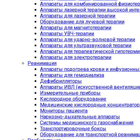
Аппараты для комбинированной физиоте
Аппараты лазерной терапии высокой инт
Аппараты для лазерной терапии
Оборудование для лучевой терапии
Аппараты для магнитотерапии
Аппараты УВЧ-терапии
Аппараты для ударно-волновой терапии
Аппараты для ультразвуковой терапии
Аппараты для терапевтической гипотерми
Аппараты для электротерапии
Реанимация
Аппараты подогрева крови и инфузионны
Аппараты для гемодиализа
Дефибрилляторы
Аппараты ИВЛ (искусственной вентиляции
Измерительные приборы
Кислородное оборудование
Медицинские кислородные концентрато
Мониторы пациента
Наркозно-дыхательные аппараты
Системы медицинского газоснабжения
Транспортировочные боксы
Оборудование для транспортной реанима