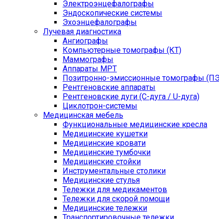
Электроэнцефалографы
Эндоскопические системы
Эхоэнцефалографы
Лучевая диагностика
Ангиографы
Компьютерные томографы (КТ)
Маммографы
Аппараты МРТ
Позитронно-эмиссионные томографы (ПЭ
Рентгеновские аппараты
Рентгеновские дуги (С-дуга / U-дуга)
Циклотрон-системы
Медицинская мебель
Функциональные медицинские кресла
Медицинские кушетки
Медицинские кровати
Медицинские тумбочки
Медицинские стойки
Инструментальные столики
Медицинские стулья
Тележки для медикаментов
Тележки для скорой помощи
Медицинские тележки
Транспортировочные тележки