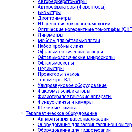
Авторефкератометры
Авторефракторы (Форопторы)
Биометры
Диоптриметры
ИТ-решения для офтальмологии
Оптические когерентные томографы (ОКТ
Линзметры
Мебель для офтальмологии
Набор пробных линз
Офтальмологические лазеры
Офтальмологические микроскопы
Офтальмоскопы
Периметры
Проекторы знаков
Тонометры ВД
Ультразвуковое оборудование
Факоэмульсификаторы
Физиотерапевтические аппараты
Фундус-линзы и камеры
Щелевые лампы
Терапевтическое оборудование
Аппараты для дарсонвализации
Оборудование для галоингаляционной те
Оборудование для гидротерапии