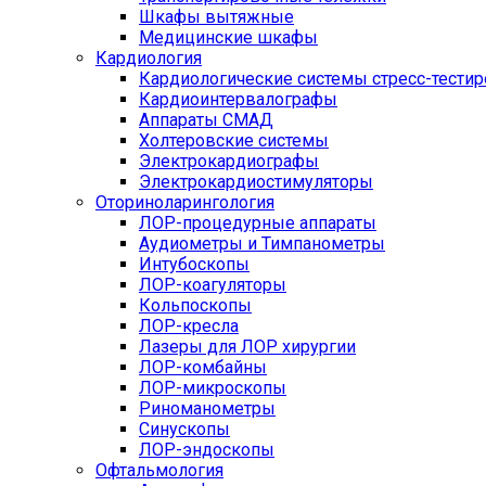
Шкафы вытяжные
Медицинские шкафы
Кардиология
Кардиологические системы стресс-тести
Кардиоинтервалографы
Аппараты СМАД
Холтеровские системы
Электрокардиографы
Электрокардиостимуляторы
Оториноларингология
ЛОР-процедурные аппараты
Аудиометры и Тимпанометры
Интубоскопы
ЛОР-коагуляторы
Кольпоскопы
ЛОР-кресла
Лазеры для ЛОР хирургии
ЛОР-комбайны
ЛОР-микроскопы
Риноманометры
Синускопы
ЛОР-эндоскопы
Офтальмология