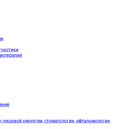
ия
гностики
иотерапии
ание
-лицевой хирургии, стоматологии, офтальмологии