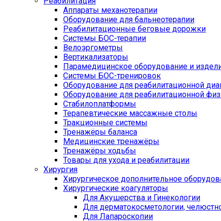
Реабилитация
Аппараты механотерапии
Оборудование для бальнеотерапии
Реабилитационные беговые дорожки
Системы БОС-терапии
Велоэргометры
Вертикализаторы
Парамедицинское оборудование и издел
Системы БОС-тренировок
Оборудование для реабилитационной диа
Оборудование для реабилитационной физ
Стабилоплатформы
Терапевтические массажные столы
Тракционные системы
Тренажёры баланса
Медицинские тренажёры
Тренажёры ходьбы
Товары для ухода и реабилитации
Хирургия
Хирургическое дополнительное оборудов
Хирургические коагуляторы
Для Акушерства и Гинекологии
Для дерматокосметологии, челюстно
Для Лапароскопии