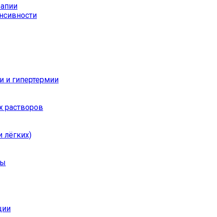
рапии
енсивности
и и гипертермии
х растворов
 лёгких)
ры
ции