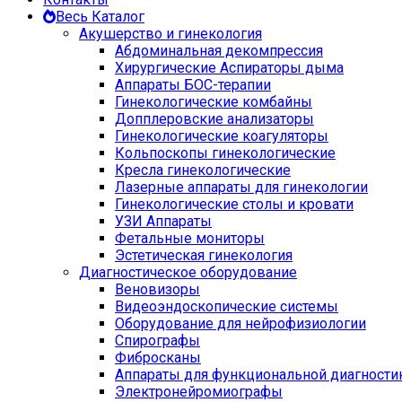
Весь Каталог
Акушерство и гинекология
Абдоминальная декомпрессия
Хирургические Аспираторы дыма
Аппараты БОС-терапии
Гинекологические комбайны
Допплеровские анализаторы
Гинекологические коагуляторы
Кольпоскопы гинекологические
Кресла гинекологические
Лазерные аппараты для гинекологии
Гинекологические столы и кровати
УЗИ Аппараты
Фетальные мониторы
Эстетическая гинекология
Диагностическое оборудование
Веновизоры
Видеоэндоскопические системы
Оборудование для нейрофизиологии
Спирографы
Фибросканы
Аппараты для функциональной диагности
Электронейромиографы