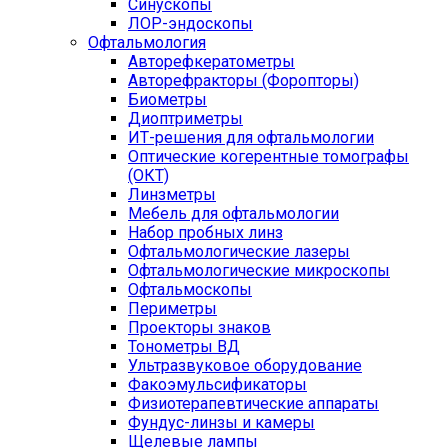
Синускопы
ЛОР-эндоскопы
Офтальмология
Авторефкератометры
Авторефракторы (Форопторы)
Биометры
Диоптриметры
ИТ-решения для офтальмологии
Оптические когерентные томографы
(ОКТ)
Линзметры
Мебель для офтальмологии
Набор пробных линз
Офтальмологические лазеры
Офтальмологические микроскопы
Офтальмоскопы
Периметры
Проекторы знаков
Тонометры ВД
Ультразвуковое оборудование
Факоэмульсификаторы
Физиотерапевтические аппараты
Фундус-линзы и камеры
Щелевые лампы