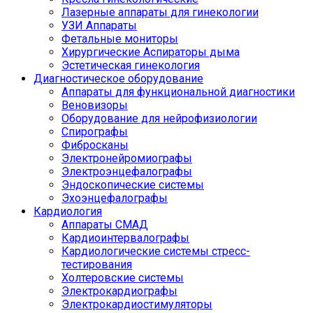
Лазерные аппараты для гинекологии
УЗИ Аппараты
Фетальные мониторы
Хирургические Аспираторы дыма
Эстетическая гинекология
Диагностическое оборудование
Аппараты для функциональной диагностики
Веновизоры
Оборудование для нейрофизиологии
Спирографы
Фибросканы
Электронейромиографы
Электроэнцефалографы
Эндоскопические системы
Эхоэнцефалографы
Кардиология
Аппараты СМАД
Кардиоинтервалографы
Кардиологические системы стресс-
тестирования
Холтеровские системы
Электрокардиографы
Электрокардиостимуляторы