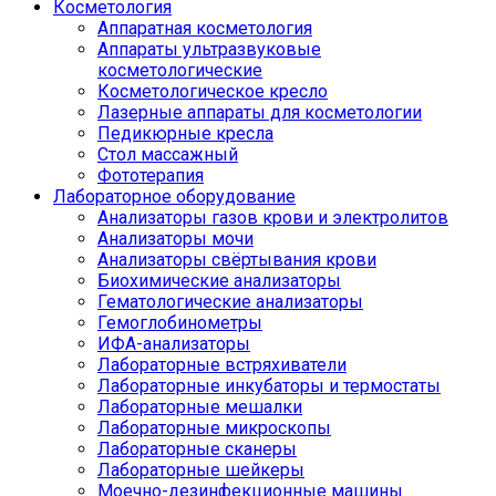
Косметология
Аппаратная косметология
Аппараты ультразвуковые
косметологические
Косметологическое кресло
Лазерные аппараты для косметологии
Педикюрные кресла
Стол массажный
Фототерапия
Лабораторное оборудование
Анализаторы газов крови и электролитов
Анализаторы мочи
Анализаторы свёртывания крови
Биохимические анализаторы
Гематологические анализаторы
Гемоглобинометры
ИФА-анализаторы
Лабораторные встряхиватели
Лабораторные инкубаторы и термостаты
Лабораторные мешалки
Лабораторные микроскопы
Лабораторные сканеры
Лабораторные шейкеры
Моечно-дезинфекционные машины