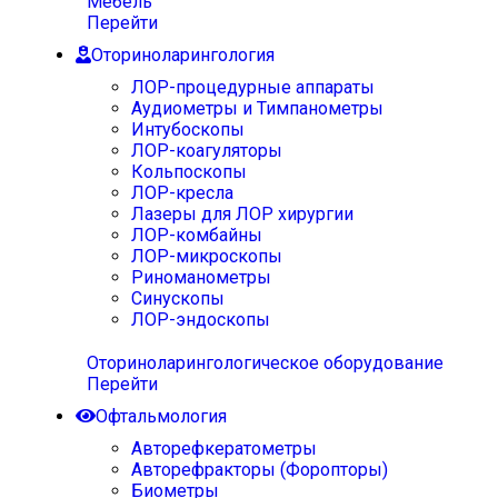
Мебель
Перейти
Оториноларингология
ЛОР-процедурные аппараты
Аудиометры и Тимпанометры
Интубоскопы
ЛОР-коагуляторы
Кольпоскопы
ЛОР-кресла
Лазеры для ЛОР хирургии
ЛОР-комбайны
ЛОР-микроскопы
Риноманометры
Синускопы
ЛОР-эндоскопы
Оториноларингологическое оборудование
Перейти
Офтальмология
Авторефкератометры
Авторефракторы (Форопторы)
Биометры