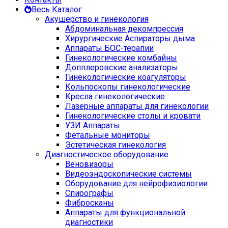
Весь Каталог
Акушерство и гинекология
Абдоминальная декомпрессия
Хирургические Аспираторы дыма
Аппараты БОС-терапии
Гинекологические комбайны
Допплеровские анализаторы
Гинекологические коагуляторы
Кольпоскопы гинекологические
Кресла гинекологические
Лазерные аппараты для гинекологии
Гинекологические столы и кровати
УЗИ Аппараты
Фетальные мониторы
Эстетическая гинекология
Диагностическое оборудование
Веновизоры
Видеоэндоскопические системы
Оборудование для нейрофизиологии
Спирографы
Фибросканы
Аппараты для функциональной
диагностики