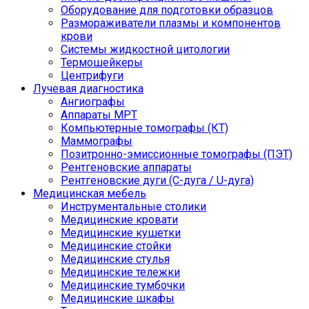
Оборудование для подготовки образцов
Размораживатели плазмы и компонентов
крови
Системы жидкостной цитологии
Термошейкеры
Центрифуги
Лучевая диагностика
Ангиографы
Аппараты МРТ
Компьютерные томографы (КТ)
Маммографы
Позитронно-эмиссионные томографы (ПЭТ)
Рентгеновские аппараты
Рентгеновские дуги (С-дуга / U-дуга)
Медицинская мебель
Инструментальные столики
Медицинские кровати
Медицинские кушетки
Медицинские стойки
Медицинские стулья
Медицинские тележки
Медицинские тумбочки
Медицинские шкафы