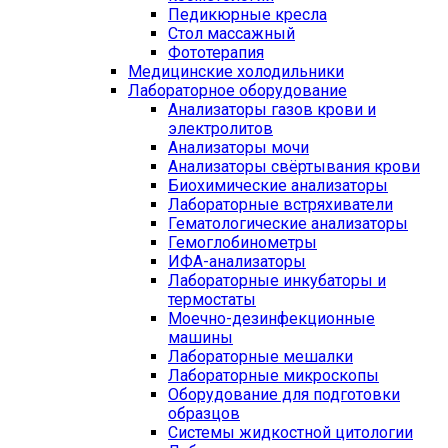
Педикюрные кресла
Стол массажный
Фототерапия
Медицинские холодильники
Лабораторное оборудование
Анализаторы газов крови и
электролитов
Анализаторы мочи
Анализаторы свёртывания крови
Биохимические анализаторы
Лабораторные встряхиватели
Гематологические анализаторы
Гемоглобинометры
ИФА-анализаторы
Лабораторные инкубаторы и
термостаты
Моечно-дезинфекционные
машины
Лабораторные мешалки
Лабораторные микроскопы
Оборудование для подготовки
образцов
Системы жидкостной цитологии