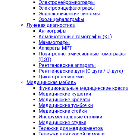
Электронейромиографы
Электроэнцефалографы
Эндоскопические системы
Эхоэнцефалографы
Лучевая диагностика
Ангиографы
Компьютерные томографы (КТ)
Маммографы
Аппараты МРТ
Позитронно-эмиссионные томографы
(ПЭТ)
Рентгеновские аппараты
Рентгеновские дуги (С-дуга / U-дуга)
Циклотрон-системы
Медицинская мебель
Функциональные медицинские кресла
Медицинские кушетки
Медицинские кровати
Медицинские тумбочки
Медицинские стойки
Инструментальные столики
Медицинские стулья
Тележки для медикаментов
Тележки для скорой помощи