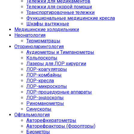
Тележки для медикаментов
Тележки для скорой помощи
Транспортировочные тележки
Функциональные медицинские кресла
Шкафы вытяжные
Медицинские холодильники
Неонатология
Термоматрацы
Оториноларингология
Аудиометры и Тимпанометры
Кольпоскопы
Лазеры для ЛОР хирургии
ЛОР-коагуляторы
ЛОР-комбайны
ЛОР-кресла
ЛОР-микроскопы
ЛОР-процедурные аппараты
ЛОР-эндоскопы
Риноманометры
Синускопы
Офтальмология
Авторефкератометры
Авторефракторы (Форопторы)
Биометры