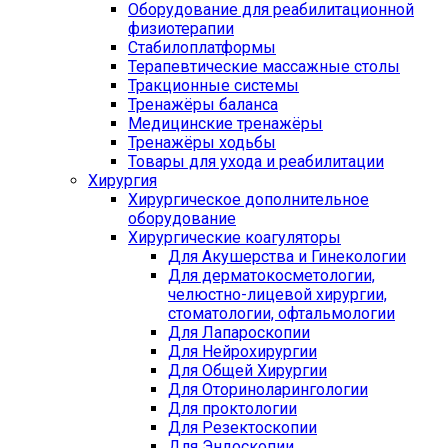
Оборудование для реабилитационной
физиотерапии
Стабилоплатформы
Терапевтические массажные столы
Тракционные системы
Тренажёры баланса
Медицинские тренажёры
Тренажёры ходьбы
Товары для ухода и реабилитации
Хирургия
Хирургическое дополнительное
оборудование
Хирургические коагуляторы
Для Акушерства и Гинекологии
Для дерматокосметологии,
челюстно-лицевой хирургии,
стоматологии, офтальмологии
Для Лапароскопии
Для Нейрохирургии
Для Общей Хирургии
Для Оториноларингологии
Для проктологии
Для Резектоскопии
Для Эндоскопии