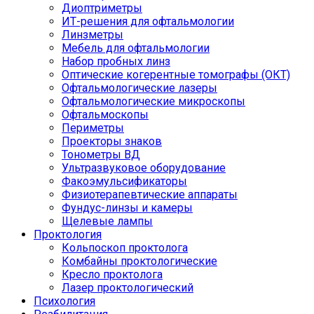
Диоптриметры
ИТ-решения для офтальмологии
Линзметры
Мебель для офтальмологии
Набор пробных линз
Оптические когерентные томографы (ОКТ)
Офтальмологические лазеры
Офтальмологические микроскопы
Офтальмоскопы
Периметры
Проекторы знаков
Тонометры ВД
Ультразвуковое оборудование
Факоэмульсификаторы
Физиотерапевтические аппараты
Фундус-линзы и камеры
Щелевые лампы
Проктология
Кольпоскоп проктолога
Комбайны проктологические
Кресло проктолога
Лазер проктологический
Психология