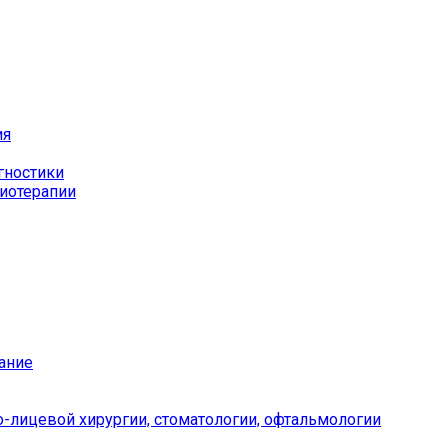
ия
гностики
иотерапии
ание
-лицевой хирургии, стоматологии, офтальмологии