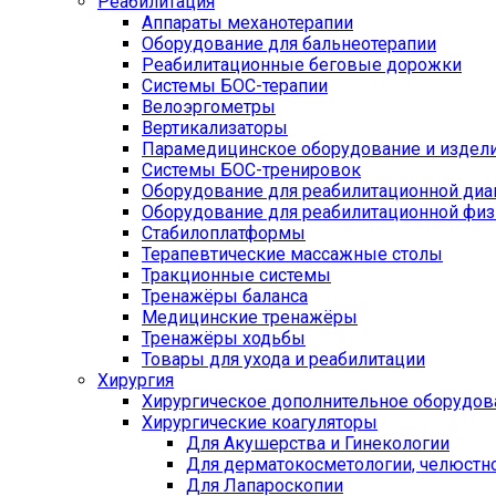
Реабилитация
Аппараты механотерапии
Оборудование для бальнеотерапии
Реабилитационные беговые дорожки
Системы БОС-терапии
Велоэргометры
Вертикализаторы
Парамедицинское оборудование и издел
Системы БОС-тренировок
Оборудование для реабилитационной диа
Оборудование для реабилитационной физ
Стабилоплатформы
Терапевтические массажные столы
Тракционные системы
Тренажёры баланса
Медицинские тренажёры
Тренажёры ходьбы
Товары для ухода и реабилитации
Хирургия
Хирургическое дополнительное оборудов
Хирургические коагуляторы
Для Акушерства и Гинекологии
Для дерматокосметологии, челюстно
Для Лапароскопии