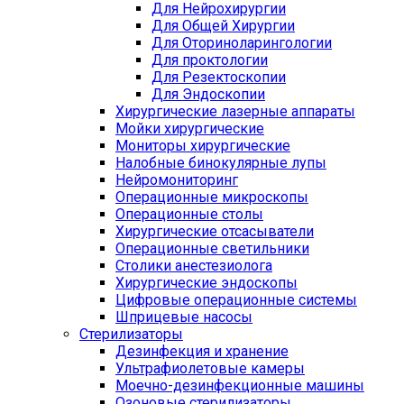
Для Нейрохирургии
Для Общей Хирургии
Для Оториноларингологии
Для проктологии
Для Резектоскопии
Для Эндоскопии
Хирургические лазерные аппараты
Мойки хирургические
Мониторы хирургические
Налобные бинокулярные лупы
Нейромониторинг
Операционные микроскопы
Операционные столы
Хирургические отсасыватели
Операционные светильники
Столики анестезиолога
Хирургические эндоскопы
Цифровые операционные системы
Шприцевые насосы
Стерилизаторы
Дезинфекция и хранение
Ультрафиолетовые камеры
Моечно-дезинфекционные машины
Озоновые стерилизаторы