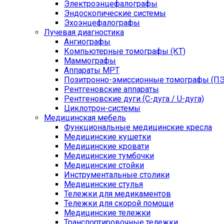
Электроэнцефалографы
Эндоскопические системы
Эхоэнцефалографы
Лучевая диагностика
Ангиографы
Компьютерные томографы (КТ)
Маммографы
Аппараты МРТ
Позитронно-эмиссионные томографы (ПЭ
Рентгеновские аппараты
Рентгеновские дуги (С-дуга / U-дуга)
Циклотрон-системы
Медицинская мебель
Функциональные медицинские кресла
Медицинские кушетки
Медицинские кровати
Медицинские тумбочки
Медицинские стойки
Инструментальные столики
Медицинские стулья
Тележки для медикаментов
Тележки для скорой помощи
Медицинские тележки
Транспортировочные тележки