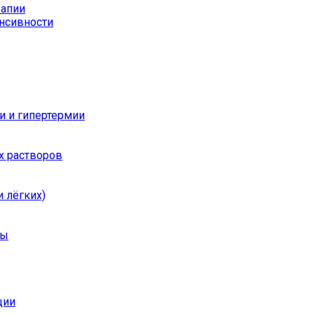
рапии
енсивности
и и гипертермии
х растворов
 лёгких)
ры
ции