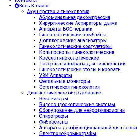
Весь Каталог
Акушерство и гинекология
Абдоминальная декомпрессия
Хирургические Аспираторы дыма
Аппараты БОС-терапии
Гинекологические комбайны
Допплеровские анализаторы
Гинекологические коагуляторы
Кольпоскопы гинекологические
Кресла гинекологические
Лазерные аппараты для гинекологии
Гинекологические столы и кровати
УЗИ Аппараты
Фетальные мониторы
Эстетическая гинекология
Диагностическое оборудование
Веновизоры
Видеоэндоскопические системы
Оборудование для нейрофизиологии
Спирографы
Фибросканы
Аппараты для функциональной диагности
Электронейромиографы