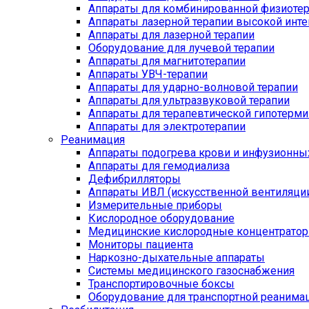
Аппараты для комбинированной физиоте
Аппараты лазерной терапии высокой инт
Аппараты для лазерной терапии
Оборудование для лучевой терапии
Аппараты для магнитотерапии
Аппараты УВЧ-терапии
Аппараты для ударно-волновой терапии
Аппараты для ультразвуковой терапии
Аппараты для терапевтической гипотерми
Аппараты для электротерапии
Реанимация
Аппараты подогрева крови и инфузионны
Аппараты для гемодиализа
Дефибрилляторы
Аппараты ИВЛ (искусственной вентиляции
Измерительные приборы
Кислородное оборудование
Медицинские кислородные концентрато
Мониторы пациента
Наркозно-дыхательные аппараты
Системы медицинского газоснабжения
Транспортировочные боксы
Оборудование для транспортной реанима