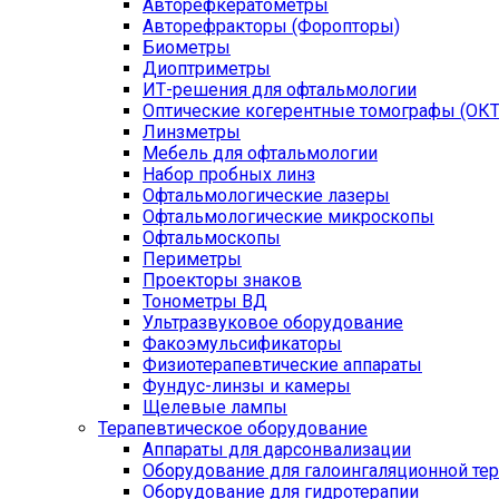
Авторефкератометры
Авторефракторы (Форопторы)
Биометры
Диоптриметры
ИТ-решения для офтальмологии
Оптические когерентные томографы (ОКТ
Линзметры
Мебель для офтальмологии
Набор пробных линз
Офтальмологические лазеры
Офтальмологические микроскопы
Офтальмоскопы
Периметры
Проекторы знаков
Тонометры ВД
Ультразвуковое оборудование
Факоэмульсификаторы
Физиотерапевтические аппараты
Фундус-линзы и камеры
Щелевые лампы
Терапевтическое оборудование
Аппараты для дарсонвализации
Оборудование для галоингаляционной те
Оборудование для гидротерапии