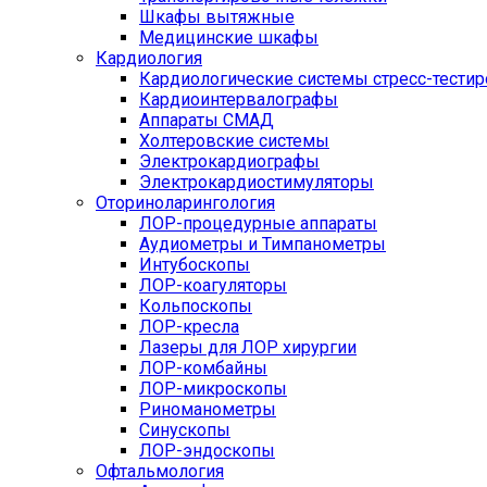
Шкафы вытяжные
Медицинские шкафы
Кардиология
Кардиологические системы стресс-тести
Кардиоинтервалографы
Аппараты СМАД
Холтеровские системы
Электрокардиографы
Электрокардиостимуляторы
Оториноларингология
ЛОР-процедурные аппараты
Аудиометры и Тимпанометры
Интубоскопы
ЛОР-коагуляторы
Кольпоскопы
ЛОР-кресла
Лазеры для ЛОР хирургии
ЛОР-комбайны
ЛОР-микроскопы
Риноманометры
Синускопы
ЛОР-эндоскопы
Офтальмология