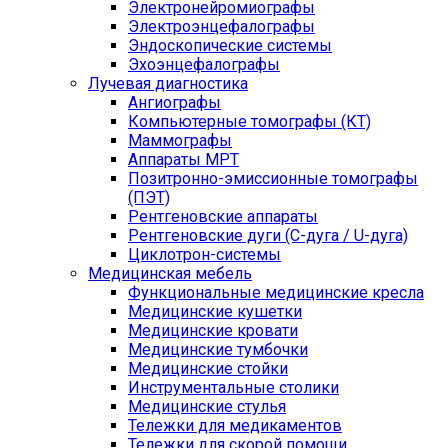
Электронейромиографы
Электроэнцефалографы
Эндоскопические системы
Эхоэнцефалографы
Лучевая диагностика
Ангиографы
Компьютерные томографы (КТ)
Маммографы
Аппараты МРТ
Позитронно-эмиссионные томографы
(ПЭТ)
Рентгеновские аппараты
Рентгеновские дуги (С-дуга / U-дуга)
Циклотрон-системы
Медицинская мебель
Функциональные медицинские кресла
Медицинские кушетки
Медицинские кровати
Медицинские тумбочки
Медицинские стойки
Инструментальные столики
Медицинские стулья
Тележки для медикаментов
Тележки для скорой помощи