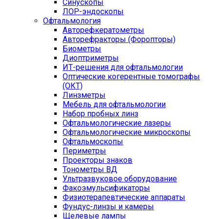
Синускопы
ЛОР-эндоскопы
Офтальмология
Авторефкератометры
Авторефракторы (Форопторы)
Биометры
Диоптриметры
ИТ-решения для офтальмологии
Оптические когерентные томографы
(ОКТ)
Линзметры
Мебель для офтальмологии
Набор пробных линз
Офтальмологические лазеры
Офтальмологические микроскопы
Офтальмоскопы
Периметры
Проекторы знаков
Тонометры ВД
Ультразвуковое оборудование
Факоэмульсификаторы
Физиотерапевтические аппараты
Фундус-линзы и камеры
Щелевые лампы