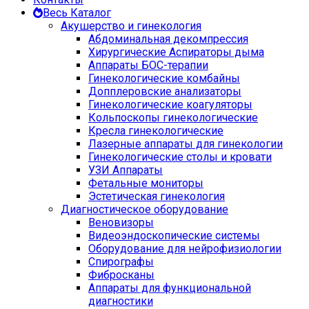
Весь Каталог
Акушерство и гинекология
Абдоминальная декомпрессия
Хирургические Аспираторы дыма
Аппараты БОС-терапии
Гинекологические комбайны
Допплеровские анализаторы
Гинекологические коагуляторы
Кольпоскопы гинекологические
Кресла гинекологические
Лазерные аппараты для гинекологии
Гинекологические столы и кровати
УЗИ Аппараты
Фетальные мониторы
Эстетическая гинекология
Диагностическое оборудование
Веновизоры
Видеоэндоскопические системы
Оборудование для нейрофизиологии
Спирографы
Фибросканы
Аппараты для функциональной
диагностики