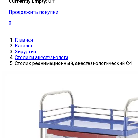
Currently Empty:
0
₸
Продолжить покупки
0
Главная
Каталог
Хирургия
Столики анестезиолога
Столик реанимационный, анестезиологический C4