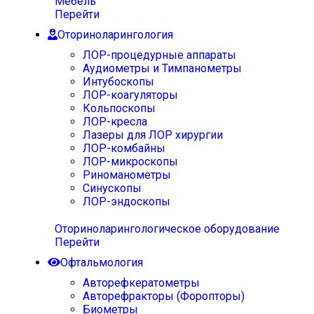
Мебель
Перейти
Оториноларингология
ЛОР-процедурные аппараты
Аудиометры и Тимпанометры
Интубоскопы
ЛОР-коагуляторы
Кольпоскопы
ЛОР-кресла
Лазеры для ЛОР хирургии
ЛОР-комбайны
ЛОР-микроскопы
Риноманометры
Синускопы
ЛОР-эндоскопы
Оториноларингологическое оборудование
Перейти
Офтальмология
Авторефкератометры
Авторефракторы (Форопторы)
Биометры