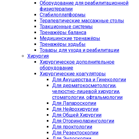
Оборудование для реабилитационной
физиотерапии
Стабилоплатформы
Терапевтические массажные столы
Тракционные системы
Тренажёры баланса
Медицинские тренажёры
Тренажёры ходьбы
Товары для ухода и реабилитации
Хирургия
Хирургическое дополнительное
оборудование
Хирургические коагуляторы
Для Акушерства и Гинекологии
Для дерматокосметологии,
челюстно-лицевой хирургии,
стоматологии, офтальмологии
Для Лапароскопии
Для Нейрохирургии
Для Общей Хирургии
Для Оториноларингологии
Для проктологии
Для Резектоскопии
Для Эндоскопии