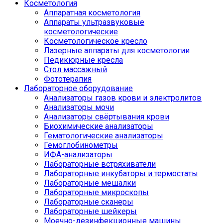
Косметология
Аппаратная косметология
Аппараты ультразвуковые
косметологические
Косметологическое кресло
Лазерные аппараты для косметологии
Педикюрные кресла
Стол массажный
Фототерапия
Лабораторное оборудование
Анализаторы газов крови и электролитов
Анализаторы мочи
Анализаторы свёртывания крови
Биохимические анализаторы
Гематологические анализаторы
Гемоглобинометры
ИФА-анализаторы
Лабораторные встряхиватели
Лабораторные инкубаторы и термостаты
Лабораторные мешалки
Лабораторные микроскопы
Лабораторные сканеры
Лабораторные шейкеры
Моечно-дезинфекционные машины