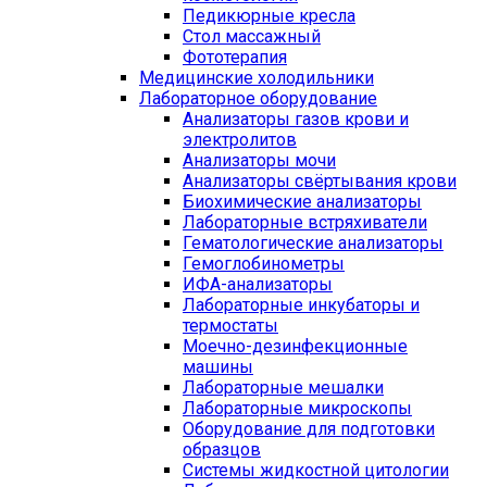
Педикюрные кресла
Стол массажный
Фототерапия
Медицинские холодильники
Лабораторное оборудование
Анализаторы газов крови и
электролитов
Анализаторы мочи
Анализаторы свёртывания крови
Биохимические анализаторы
Лабораторные встряхиватели
Гематологические анализаторы
Гемоглобинометры
ИФА-анализаторы
Лабораторные инкубаторы и
термостаты
Моечно-дезинфекционные
машины
Лабораторные мешалки
Лабораторные микроскопы
Оборудование для подготовки
образцов
Системы жидкостной цитологии