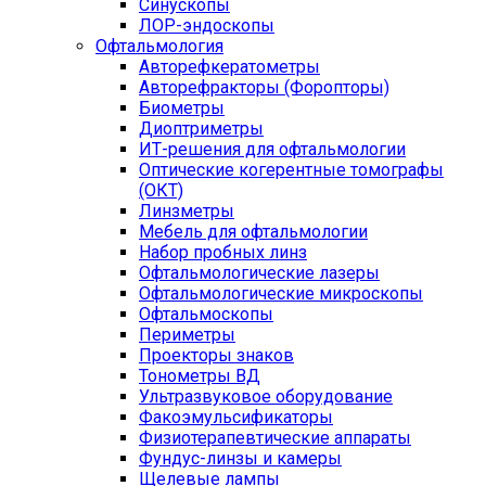
Синускопы
ЛОР-эндоскопы
Офтальмология
Авторефкератометры
Авторефракторы (Форопторы)
Биометры
Диоптриметры
ИТ-решения для офтальмологии
Оптические когерентные томографы
(ОКТ)
Линзметры
Мебель для офтальмологии
Набор пробных линз
Офтальмологические лазеры
Офтальмологические микроскопы
Офтальмоскопы
Периметры
Проекторы знаков
Тонометры ВД
Ультразвуковое оборудование
Факоэмульсификаторы
Физиотерапевтические аппараты
Фундус-линзы и камеры
Щелевые лампы