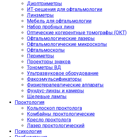
Диоптриметры
ИТ-решения для офтальмологии
Линзметры
Мебель для офтальмологии
Набор пробных линз
Оптические когерентные томографы (ОКТ)
Офтальмологические лазеры
Офтальмологические микроскопы
Офтальмоскопы
Периметры
Проекторы знаков
Тонометры ВД
Ультразвуковое оборудование
Факоэмульсификаторы
Физиотерапевтические аппараты
Фундус-линзы и камеры
Щелевые лампы
Проктология
Кольпоскоп проктолога
Комбайны проктологические
Кресло проктолога
Лазер проктологический
Психология