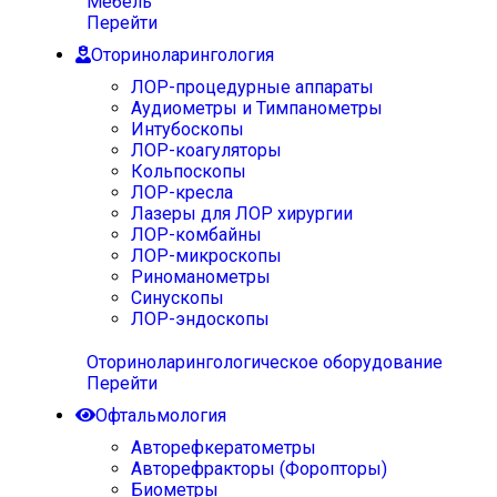
Мебель
Перейти
Оториноларингология
ЛОР-процедурные аппараты
Аудиометры и Тимпанометры
Интубоскопы
ЛОР-коагуляторы
Кольпоскопы
ЛОР-кресла
Лазеры для ЛОР хирургии
ЛОР-комбайны
ЛОР-микроскопы
Риноманометры
Синускопы
ЛОР-эндоскопы
Оториноларингологическое оборудование
Перейти
Офтальмология
Авторефкератометры
Авторефракторы (Форопторы)
Биометры