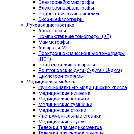
Электронейромиографы
Электроэнцефалографы
Эндоскопические системы
Эхоэнцефалографы
Лучевая диагностика
Ангиографы
Компьютерные томографы (КТ)
Маммографы
Аппараты МРТ
Позитронно-эмиссионные томографы
(ПЭТ)
Рентгеновские аппараты
Рентгеновские дуги (С-дуга / U-дуга)
Циклотрон-системы
Медицинская мебель
Функциональные медицинские кресла
Медицинские кушетки
Медицинские кровати
Медицинские тумбочки
Медицинские стойки
Инструментальные столики
Медицинские стулья
Тележки для медикаментов
Тележки для скорой помощи