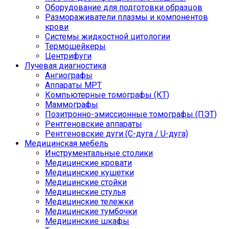
Оборудование для подготовки образцов
Размораживатели плазмы и компонентов
крови
Системы жидкостной цитологии
Термошейкеры
Центрифуги
Лучевая диагностика
Ангиографы
Аппараты МРТ
Компьютерные томографы (КТ)
Маммографы
Позитронно-эмиссионные томографы (ПЭТ)
Рентгеновские аппараты
Рентгеновские дуги (С-дуга / U-дуга)
Медицинская мебель
Инструментальные столики
Медицинские кровати
Медицинские кушетки
Медицинские стойки
Медицинские стулья
Медицинские тележки
Медицинские тумбочки
Медицинские шкафы