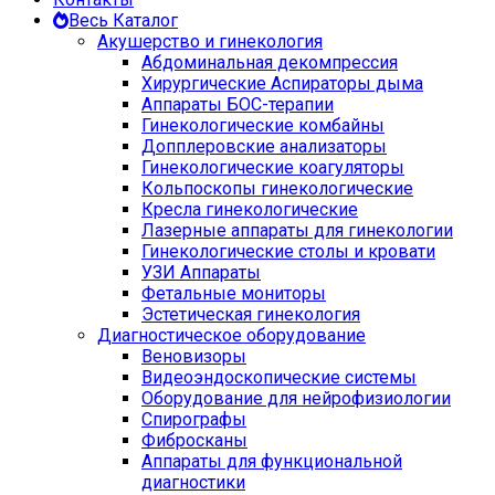
Весь Каталог
Акушерство и гинекология
Абдоминальная декомпрессия
Хирургические Аспираторы дыма
Аппараты БОС-терапии
Гинекологические комбайны
Допплеровские анализаторы
Гинекологические коагуляторы
Кольпоскопы гинекологические
Кресла гинекологические
Лазерные аппараты для гинекологии
Гинекологические столы и кровати
УЗИ Аппараты
Фетальные мониторы
Эстетическая гинекология
Диагностическое оборудование
Веновизоры
Видеоэндоскопические системы
Оборудование для нейрофизиологии
Спирографы
Фибросканы
Аппараты для функциональной
диагностики