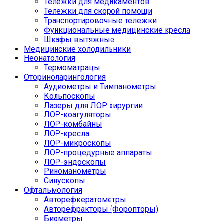
Тележки для медикаментов
Тележки для скорой помощи
Транспортировочные тележки
Функциональные медицинские кресла
Шкафы вытяжные
Медицинские холодильники
Неонатология
Термоматрацы
Оториноларингология
Аудиометры и Тимпанометры
Кольпоскопы
Лазеры для ЛОР хирургии
ЛОР-коагуляторы
ЛОР-комбайны
ЛОР-кресла
ЛОР-микроскопы
ЛОР-процедурные аппараты
ЛОР-эндоскопы
Риноманометры
Синускопы
Офтальмология
Авторефкератометры
Авторефракторы (Форопторы)
Биометры