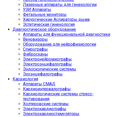
Лазерные аппараты для гинекологии
УЗИ Аппараты
Фетальные мониторы
Хирургические Аспираторы дыма
Эстетическая гинекология
Диагностическое оборудование
Аппараты для функциональной диагностики
Веновизоры
Оборудование для нейрофизиологии
Спирографы
Фибросканы
Электронейромиографы
Электроэнцефалографы
Эндоскопические системы
Эхоэнцефалографы
Кардиология
Аппараты СМАД
Кардиоинтервалографы
Кардиологические системы стресс-
тестирования
Холтеровские системы
Электрокардиографы
Электрокардиостимуляторы