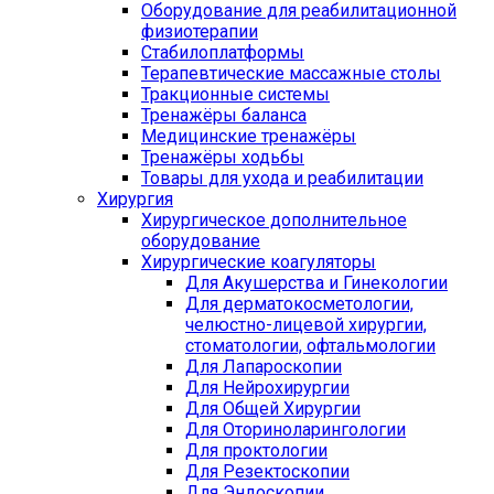
Оборудование для реабилитационной
физиотерапии
Стабилоплатформы
Терапевтические массажные столы
Тракционные системы
Тренажёры баланса
Медицинские тренажёры
Тренажёры ходьбы
Товары для ухода и реабилитации
Хирургия
Хирургическое дополнительное
оборудование
Хирургические коагуляторы
Для Акушерства и Гинекологии
Для дерматокосметологии,
челюстно-лицевой хирургии,
стоматологии, офтальмологии
Для Лапароскопии
Для Нейрохирургии
Для Общей Хирургии
Для Оториноларингологии
Для проктологии
Для Резектоскопии
Для Эндоскопии