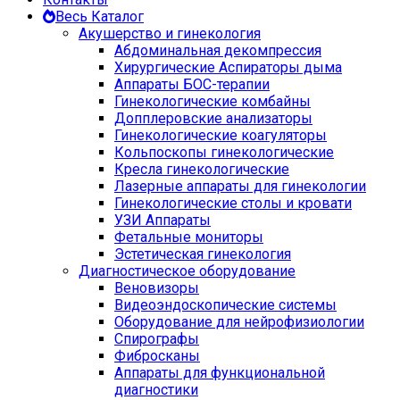
Весь Каталог
Акушерство и гинекология
Абдоминальная декомпрессия
Хирургические Аспираторы дыма
Аппараты БОС-терапии
Гинекологические комбайны
Допплеровские анализаторы
Гинекологические коагуляторы
Кольпоскопы гинекологические
Кресла гинекологические
Лазерные аппараты для гинекологии
Гинекологические столы и кровати
УЗИ Аппараты
Фетальные мониторы
Эстетическая гинекология
Диагностическое оборудование
Веновизоры
Видеоэндоскопические системы
Оборудование для нейрофизиологии
Спирографы
Фибросканы
Аппараты для функциональной
диагностики