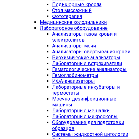
Педикюрные кресла
Стол массажный
Фототерапия
Медицинские холодильники
Лабораторное оборудование
Анализаторы газов крови и
электролитов
Анализаторы мочи
Анализаторы свёртывания крови
Биохимические анализаторы
Лабораторные встряхиватели
Гематологические анализаторы
Гемоглобинометры
ИФА-анализаторы
Лабораторные инкубаторы и
термостаты
Моечно-дезинфекционные
машины
Лабораторные мешалки
Лабораторные микроскопы
Оборудование для подготовки
образцов
Системы жидкостной цитологии