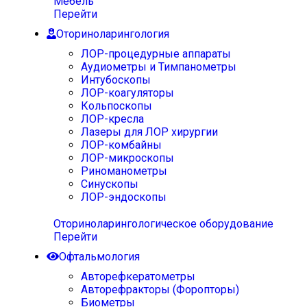
Мебель
Перейти
Оториноларингология
ЛОР-процедурные аппараты
Аудиометры и Тимпанометры
Интубоскопы
ЛОР-коагуляторы
Кольпоскопы
ЛОР-кресла
Лазеры для ЛОР хирургии
ЛОР-комбайны
ЛОР-микроскопы
Риноманометры
Синускопы
ЛОР-эндоскопы
Оториноларингологическое оборудование
Перейти
Офтальмология
Авторефкератометры
Авторефракторы (Форопторы)
Биометры