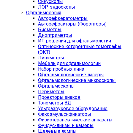
Синускопы
ЛОР-эндоскопы
Офтальмология
Авторефкератометры
Авторефракторы (Форопторы)
Биометры
Диоптриметры
ИТ-решения для офтальмологии
Оптические когерентные томографы
(ОКТ)
Линзметры
Мебель для офтальмологии
Набор пробных линз
Офтальмологические лазеры
Офтальмологические микроскопы
Офтальмоскопы
Периметры
Проекторы знаков
Тонометры ВД
Ультразвуковое оборудование
Факоэмульсификаторы
Физиотерапевтические аппараты
Фундус-линзы и камеры
Щелевые лампы