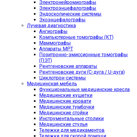
Электронейромиографы
Электроэнцефалографы
Эндоскопические системы
Эхоэнцефалографы
Лучевая диагностика
Ангиографы
Компьютерные томографы (КТ)
Маммографы
Аппараты МРТ
Позитронно-эмиссионные томографы
(ПЭТ)
Рентгеновские аппараты
Рентгеновские дуги (С-дуга / U-дуга)
Циклотрон-системы
Медицинская мебель
Функциональные медицинские кресла
Медицинские кушетки
Медицинские кровати
Медицинские тумбочки
Медицинские стойки
Инструментальные столики
Медицинские стулья
Тележки для медикаментов
Тележки для скорой помощи