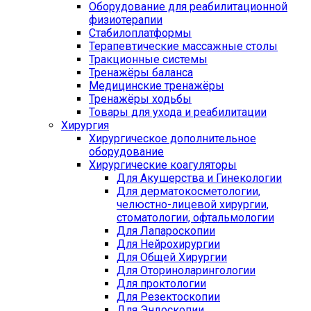
Оборудование для реабилитационной
физиотерапии
Стабилоплатформы
Терапевтические массажные столы
Тракционные системы
Тренажёры баланса
Медицинские тренажёры
Тренажёры ходьбы
Товары для ухода и реабилитации
Хирургия
Хирургическое дополнительное
оборудование
Хирургические коагуляторы
Для Акушерства и Гинекологии
Для дерматокосметологии,
челюстно-лицевой хирургии,
стоматологии, офтальмологии
Для Лапароскопии
Для Нейрохирургии
Для Общей Хирургии
Для Оториноларингологии
Для проктологии
Для Резектоскопии
Для Эндоскопии