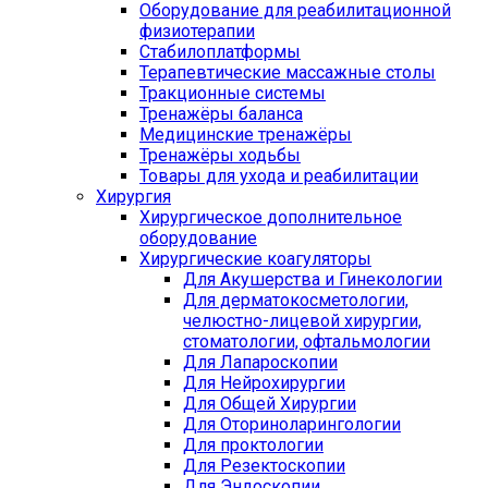
Оборудование для реабилитационной
физиотерапии
Стабилоплатформы
Терапевтические массажные столы
Тракционные системы
Тренажёры баланса
Медицинские тренажёры
Тренажёры ходьбы
Товары для ухода и реабилитации
Хирургия
Хирургическое дополнительное
оборудование
Хирургические коагуляторы
Для Акушерства и Гинекологии
Для дерматокосметологии,
челюстно-лицевой хирургии,
стоматологии, офтальмологии
Для Лапароскопии
Для Нейрохирургии
Для Общей Хирургии
Для Оториноларингологии
Для проктологии
Для Резектоскопии
Для Эндоскопии