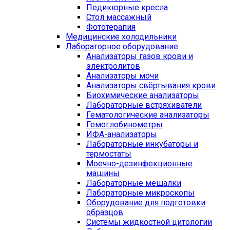
Педикюрные кресла
Стол массажный
Фототерапия
Медицинские холодильники
Лабораторное оборудование
Анализаторы газов крови и
электролитов
Анализаторы мочи
Анализаторы свёртывания крови
Биохимические анализаторы
Лабораторные встряхиватели
Гематологические анализаторы
Гемоглобинометры
ИФА-анализаторы
Лабораторные инкубаторы и
термостаты
Моечно-дезинфекционные
машины
Лабораторные мешалки
Лабораторные микроскопы
Оборудование для подготовки
образцов
Системы жидкостной цитологии