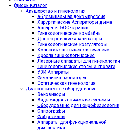
Весь Каталог
Акушерство и гинекология
Абдоминальная декомпрессия
Хирургические Аспираторы дыма
Аппараты БОС-терапии
Гинекологические комбайны
Допплеровские анализаторы
Гинекологические коагуляторы
Кольпоскопы гинекологические
Кресла гинекологические
Лазерные аппараты для гинекологии
Гинекологические столы и кровати
УЗИ Аппараты
Фетальные мониторы
Эстетическая гинекология
Диагностическое оборудование
Веновизоры
Видеоэндоскопические системы
Оборудование для нейрофизиологии
Спирографы
Фибросканы
Аппараты для функциональной
диагностики