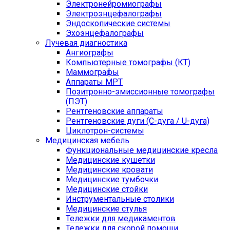
Электронейромиографы
Электроэнцефалографы
Эндоскопические системы
Эхоэнцефалографы
Лучевая диагностика
Ангиографы
Компьютерные томографы (КТ)
Маммографы
Аппараты МРТ
Позитронно-эмиссионные томографы
(ПЭТ)
Рентгеновские аппараты
Рентгеновские дуги (С-дуга / U-дуга)
Циклотрон-системы
Медицинская мебель
Функциональные медицинские кресла
Медицинские кушетки
Медицинские кровати
Медицинские тумбочки
Медицинские стойки
Инструментальные столики
Медицинские стулья
Тележки для медикаментов
Тележки для скорой помощи