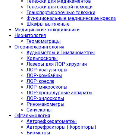
Тележки для медикаментов
Тележки для скорой помощи
Транспортировочные тележки
Функциональные медицинские кресла
Шкафы вытяжные
Медицинские холодильники
Неонатология
Термоматрацы
Оториноларингология
Аудиометры и Тимпанометры
Кольпоскопы
Лазеры для ЛОР хирургии
ЛОР-коагуляторы
ЛОР-комбайны
ЛОР-кресла
ЛОР-микроскопы
ЛОР-процедурные аппараты
ЛОР-эндоскопы
Риноманометры
Синускопы
Офтальмология
Авторефкератометры
Авторефракторы (Форопторы)
Биометры