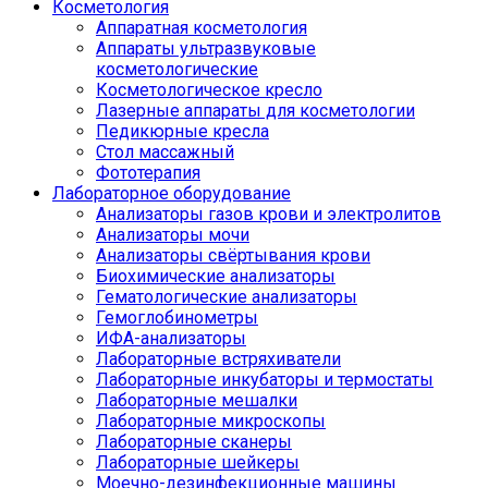
Косметология
Аппаратная косметология
Аппараты ультразвуковые
косметологические
Косметологическое кресло
Лазерные аппараты для косметологии
Педикюрные кресла
Стол массажный
Фототерапия
Лабораторное оборудование
Анализаторы газов крови и электролитов
Анализаторы мочи
Анализаторы свёртывания крови
Биохимические анализаторы
Гематологические анализаторы
Гемоглобинометры
ИФА-анализаторы
Лабораторные встряхиватели
Лабораторные инкубаторы и термостаты
Лабораторные мешалки
Лабораторные микроскопы
Лабораторные сканеры
Лабораторные шейкеры
Моечно-дезинфекционные машины