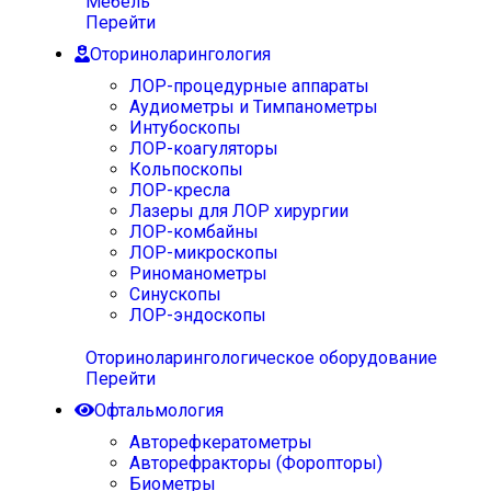
Мебель
Перейти
Оториноларингология
ЛОР-процедурные аппараты
Аудиометры и Тимпанометры
Интубоскопы
ЛОР-коагуляторы
Кольпоскопы
ЛОР-кресла
Лазеры для ЛОР хирургии
ЛОР-комбайны
ЛОР-микроскопы
Риноманометры
Синускопы
ЛОР-эндоскопы
Оториноларингологическое оборудование
Перейти
Офтальмология
Авторефкератометры
Авторефракторы (Форопторы)
Биометры