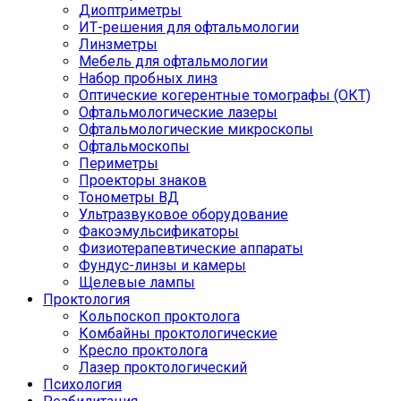
Диоптриметры
ИТ-решения для офтальмологии
Линзметры
Мебель для офтальмологии
Набор пробных линз
Оптические когерентные томографы (ОКТ)
Офтальмологические лазеры
Офтальмологические микроскопы
Офтальмоскопы
Периметры
Проекторы знаков
Тонометры ВД
Ультразвуковое оборудование
Факоэмульсификаторы
Физиотерапевтические аппараты
Фундус-линзы и камеры
Щелевые лампы
Проктология
Кольпоскоп проктолога
Комбайны проктологические
Кресло проктолога
Лазер проктологический
Психология