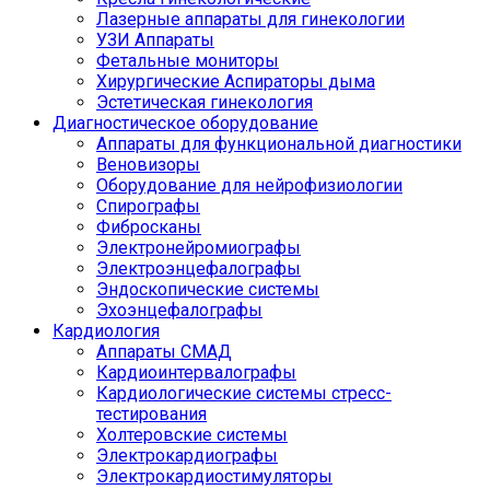
Лазерные аппараты для гинекологии
УЗИ Аппараты
Фетальные мониторы
Хирургические Аспираторы дыма
Эстетическая гинекология
Диагностическое оборудование
Аппараты для функциональной диагностики
Веновизоры
Оборудование для нейрофизиологии
Спирографы
Фибросканы
Электронейромиографы
Электроэнцефалографы
Эндоскопические системы
Эхоэнцефалографы
Кардиология
Аппараты СМАД
Кардиоинтервалографы
Кардиологические системы стресс-
тестирования
Холтеровские системы
Электрокардиографы
Электрокардиостимуляторы