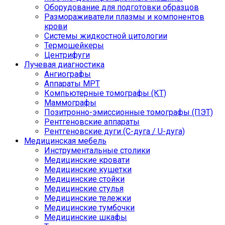
Оборудование для подготовки образцов
Размораживатели плазмы и компонентов
крови
Системы жидкостной цитологии
Термошейкеры
Центрифуги
Лучевая диагностика
Ангиографы
Аппараты МРТ
Компьютерные томографы (КТ)
Маммографы
Позитронно-эмиссионные томографы (ПЭТ)
Рентгеновские аппараты
Рентгеновские дуги (С-дуга / U-дуга)
Медицинская мебель
Инструментальные столики
Медицинские кровати
Медицинские кушетки
Медицинские стойки
Медицинские стулья
Медицинские тележки
Медицинские тумбочки
Медицинские шкафы