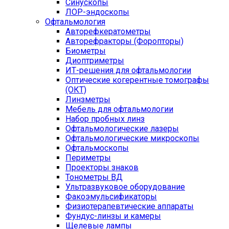
Синускопы
ЛОР-эндоскопы
Офтальмология
Авторефкератометры
Авторефракторы (Форопторы)
Биометры
Диоптриметры
ИТ-решения для офтальмологии
Оптические когерентные томографы
(ОКТ)
Линзметры
Мебель для офтальмологии
Набор пробных линз
Офтальмологические лазеры
Офтальмологические микроскопы
Офтальмоскопы
Периметры
Проекторы знаков
Тонометры ВД
Ультразвуковое оборудование
Факоэмульсификаторы
Физиотерапевтические аппараты
Фундус-линзы и камеры
Щелевые лампы