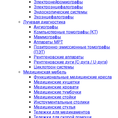
Электронейромиографы
Электроэнцефалографы
Эндоскопические системы
Эхоэнцефалографы
Лучевая диагностика
Ангиографы
Компьютерные томографы (КТ)
Маммографы
Аппараты МРТ
Позитронно-эмиссионные томографы
(ПЭТ)
Рентгеновские аппараты
Рентгеновские дуги (С-дуга / U-дуга)
Циклотрон-системы
Медицинская мебель
Функциональные медицинские кресла
Медицинские кушетки
Медицинские кровати
Медицинские тумбочки
Медицинские стойки
Инструментальные столики
Медицинские стулья
Тележки для медикаментов
Тележки для скорой помощи