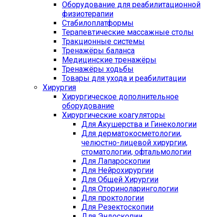
Оборудование для реабилитационной
физиотерапии
Стабилоплатформы
Терапевтические массажные столы
Тракционные системы
Тренажёры баланса
Медицинские тренажёры
Тренажёры ходьбы
Товары для ухода и реабилитации
Хирургия
Хирургическое дополнительное
оборудование
Хирургические коагуляторы
Для Акушерства и Гинекологии
Для дерматокосметологии,
челюстно-лицевой хирургии,
стоматологии, офтальмологии
Для Лапароскопии
Для Нейрохирургии
Для Общей Хирургии
Для Оториноларингологии
Для проктологии
Для Резектоскопии
Для Эндоскопии