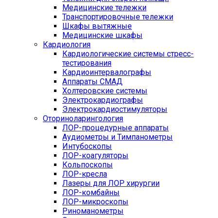
Медицинские тележки
Транспортировочные тележки
Шкафы вытяжные
Медицинские шкафы
Кардиология
Кардиологические системы стресс-
тестирования
Кардиоинтервалографы
Аппараты СМАД
Холтеровские системы
Электрокардиографы
Электрокардиостимуляторы
Оториноларингология
ЛОР-процедурные аппараты
Аудиометры и Тимпанометры
Интубоскопы
ЛОР-коагуляторы
Кольпоскопы
ЛОР-кресла
Лазеры для ЛОР хирургии
ЛОР-комбайны
ЛОР-микроскопы
Риноманометры