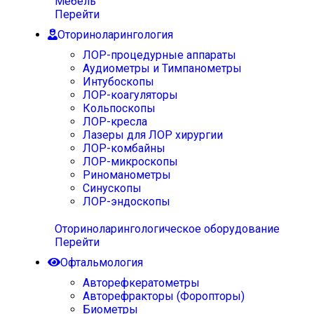
Мебель
Перейти
Оториноларингология
ЛОР-процедурные аппараты
Аудиометры и Тимпанометры
Интубоскопы
ЛОР-коагуляторы
Кольпоскопы
ЛОР-кресла
Лазеры для ЛОР хирургии
ЛОР-комбайны
ЛОР-микроскопы
Риноманометры
Синускопы
ЛОР-эндоскопы
Оториноларингологическое оборудование
Перейти
Офтальмология
Авторефкератометры
Авторефракторы (Форопторы)
Биометры