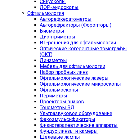
Синускопы
ЛОР-эндоскопы
Офтальмология
Авторефкератометры
Авторефракторы (Форопторы)
Биометры
Диоптриметры
ИТ-решения для офтальмологии
Оптические когерентные томографы
(ОКТ)
Линзметры
Мебель для офтальмологии
Набор пробных линз
Офтальмологические лазеры
Офтальмологические микроскопы
Офтальмоскопы
Периметры
Проекторы знаков
Тонометры ВД
Ультразвуковое оборудование
Факоэмульсификаторы
Физиотерапевтические аппараты
Фундус-линзы и камеры
Щелевые лампы