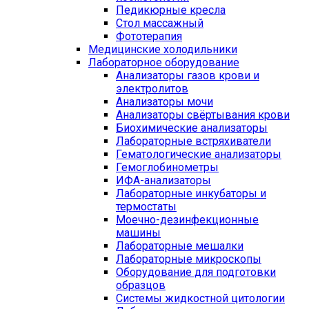
Педикюрные кресла
Стол массажный
Фототерапия
Медицинские холодильники
Лабораторное оборудование
Анализаторы газов крови и
электролитов
Анализаторы мочи
Анализаторы свёртывания крови
Биохимические анализаторы
Лабораторные встряхиватели
Гематологические анализаторы
Гемоглобинометры
ИФА-анализаторы
Лабораторные инкубаторы и
термостаты
Моечно-дезинфекционные
машины
Лабораторные мешалки
Лабораторные микроскопы
Оборудование для подготовки
образцов
Системы жидкостной цитологии