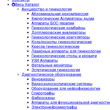
Весь Каталог
Акушерство и гинекология
Абдоминальная декомпрессия
Хирургические Аспираторы дыма
Аппараты БОС-терапии
Гинекологические комбайны
Допплеровские анализаторы
Гинекологические коагуляторы
Кольпоскопы гинекологические
Кресла гинекологические
Лазерные аппараты для гинекологии
Гинекологические столы и кровати
УЗИ Аппараты
Фетальные мониторы
Эстетическая гинекология
Диагностическое оборудование
Веновизоры
Видеоэндоскопические системы
Оборудование для нейрофизиологии
Спирографы
Фибросканы
Аппараты для функциональной диагности
Электронейромиографы