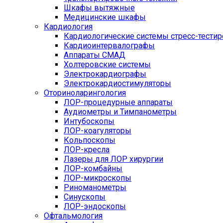
Шкафы вытяжные
Медицинские шкафы
Кардиология
Кардиологические системы стресс-тести
Кардиоинтервалографы
Аппараты СМАД
Холтеровские системы
Электрокардиографы
Электрокардиостимуляторы
Оториноларингология
ЛОР-процедурные аппараты
Аудиометры и Тимпанометры
Интубоскопы
ЛОР-коагуляторы
Кольпоскопы
ЛОР-кресла
Лазеры для ЛОР хирургии
ЛОР-комбайны
ЛОР-микроскопы
Риноманометры
Синускопы
ЛОР-эндоскопы
Офтальмология