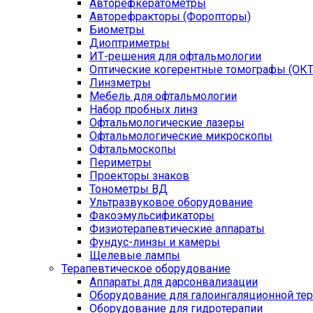
Авторефкератометры
Авторефракторы (Форопторы)
Биометры
Диоптриметры
ИТ-решения для офтальмологии
Оптические когерентные томографы (ОКТ
Линзметры
Мебель для офтальмологии
Набор пробных линз
Офтальмологические лазеры
Офтальмологические микроскопы
Офтальмоскопы
Периметры
Проекторы знаков
Тонометры ВД
Ультразвуковое оборудование
Факоэмульсификаторы
Физиотерапевтические аппараты
Фундус-линзы и камеры
Щелевые лампы
Терапевтическое оборудование
Аппараты для дарсонвализации
Оборудование для галоингаляционной те
Оборудование для гидротерапии