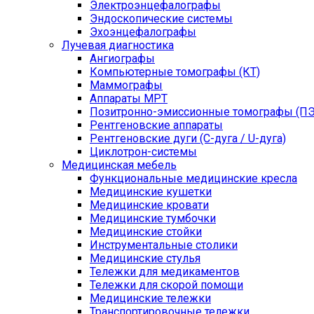
Электроэнцефалографы
Эндоскопические системы
Эхоэнцефалографы
Лучевая диагностика
Ангиографы
Компьютерные томографы (КТ)
Маммографы
Аппараты МРТ
Позитронно-эмиссионные томографы (ПЭ
Рентгеновские аппараты
Рентгеновские дуги (С-дуга / U-дуга)
Циклотрон-системы
Медицинская мебель
Функциональные медицинские кресла
Медицинские кушетки
Медицинские кровати
Медицинские тумбочки
Медицинские стойки
Инструментальные столики
Медицинские стулья
Тележки для медикаментов
Тележки для скорой помощи
Медицинские тележки
Транспортировочные тележки