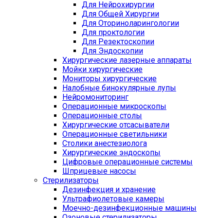
Для Нейрохирургии
Для Общей Хирургии
Для Оториноларингологии
Для проктологии
Для Резектоскопии
Для Эндоскопии
Хирургические лазерные аппараты
Мойки хирургические
Мониторы хирургические
Налобные бинокулярные лупы
Нейромониторинг
Операционные микроскопы
Операционные столы
Хирургические отсасыватели
Операционные светильники
Столики анестезиолога
Хирургические эндоскопы
Цифровые операционные системы
Шприцевые насосы
Стерилизаторы
Дезинфекция и хранение
Ультрафиолетовые камеры
Моечно-дезинфекционные машины
Озоновые стерилизаторы