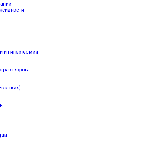
рапии
енсивности
и и гипертермии
х растворов
 лёгких)
ры
ции