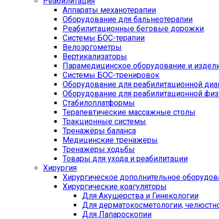
Реабилитация
Аппараты механотерапии
Оборудование для бальнеотерапии
Реабилитационные беговые дорожки
Системы БОС-терапии
Велоэргометры
Вертикализаторы
Парамедицинское оборудование и издел
Системы БОС-тренировок
Оборудование для реабилитационной диа
Оборудование для реабилитационной физ
Стабилоплатформы
Терапевтические массажные столы
Тракционные системы
Тренажёры баланса
Медицинские тренажёры
Тренажёры ходьбы
Товары для ухода и реабилитации
Хирургия
Хирургическое дополнительное оборудов
Хирургические коагуляторы
Для Акушерства и Гинекологии
Для дерматокосметологии, челюстно
Для Лапароскопии