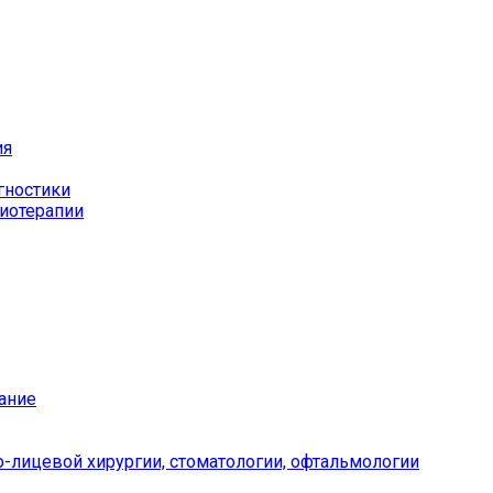
ия
гностики
иотерапии
ание
-лицевой хирургии, стоматологии, офтальмологии