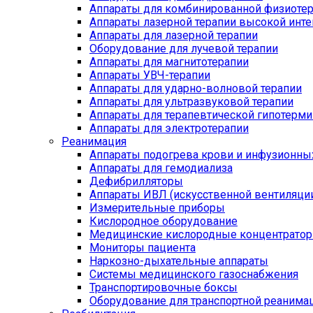
Аппараты для комбинированной физиоте
Аппараты лазерной терапии высокой инт
Аппараты для лазерной терапии
Оборудование для лучевой терапии
Аппараты для магнитотерапии
Аппараты УВЧ-терапии
Аппараты для ударно-волновой терапии
Аппараты для ультразвуковой терапии
Аппараты для терапевтической гипотерми
Аппараты для электротерапии
Реанимация
Аппараты подогрева крови и инфузионны
Аппараты для гемодиализа
Дефибрилляторы
Аппараты ИВЛ (искусственной вентиляции
Измерительные приборы
Кислородное оборудование
Медицинские кислородные концентрато
Мониторы пациента
Наркозно-дыхательные аппараты
Системы медицинского газоснабжения
Транспортировочные боксы
Оборудование для транспортной реанима