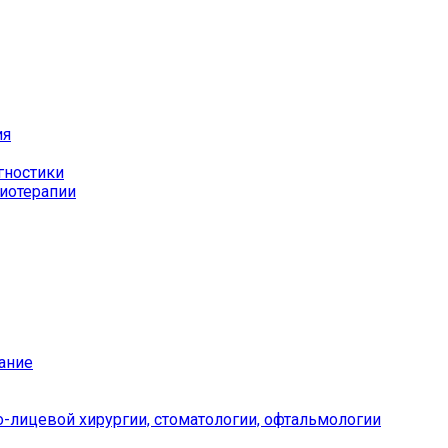
ия
гностики
иотерапии
ание
-лицевой хирургии, стоматологии, офтальмологии