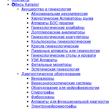
Весь Каталог
Акушерство и гинекология
Абдоминальная декомпрессия
Хирургические Аспираторы дыма
Аппараты БОС-терапии
Гинекологические комбайны
Допплеровские анализаторы
Гинекологические коагуляторы
Кольпоскопы гинекологические
Кресла гинекологические
Лазерные аппараты для гинекологии
Гинекологические столы и кровати
УЗИ Аппараты
Фетальные мониторы
Эстетическая гинекология
Диагностическое оборудование
Веновизоры
Видеоэндоскопические системы
Оборудование для нейрофизиологии
Спирографы
Фибросканы
Аппараты для функциональной диагности
Электронейромиографы