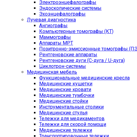
Электроэнцефалографы
Эндоскопические системы
Эхоэнцефалографы
Лучевая диагностика
Ангиографы
Компьютерные томографы (КТ)
Маммографы
Аппараты МРТ
Позитронно-эмиссионные томографы (ПЭ
Рентгеновские аппараты
Рентгеновские дуги (С-дуга / U-дуга)
Циклотрон-системы
Медицинская мебель
Функциональные медицинские кресла
Медицинские кушетки
Медицинские кровати
Медицинские тумбочки
Медицинские стойки
Инструментальные столики
Медицинские стулья
Тележки для медикаментов
Тележки для скорой помощи
Медицинские тележки
Транспортировочные тележки