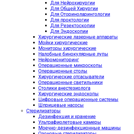
Для Нейрохирургии
Для Общей Хирургии
Для Оториноларингологии
Для проктологии
Для Резектоскопии
Для Эндоскопии
Хирургические лазерные аппараты
Мойки хирургические
Мониторы хирургические
Налобные бинокулярные лупы
Нейромониторинг
Операционные микроскопы
Операционные столы
Хирургические отсасыватели
Операционные светильники
Столики анестезиолога
Хирургические эндоскопы
Цифровые операционные системы
Шприцевые насосы
Стерилизаторы
Дезинфекция и хранение
Ультрафиолетовые камеры
Моечно-дезинфекционные машины
Озоновые стерилизаторы