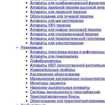
Аппараты для комбинированной физиоте
Аппараты лазерной терапии высокой инт
Аппараты для лазерной терапии
Оборудование для лучевой терапии
Аппараты для магнитотерапии
Аппараты УВЧ-терапии
Аппараты для ударно-волновой терапии
Аппараты для ультразвуковой терапии
Аппараты для терапевтической гипотерми
Аппараты для электротерапии
Реанимация
Аппараты подогрева крови и инфузионны
Аппараты для гемодиализа
Дефибрилляторы
Аппараты ИВЛ (искусственной вентиляции
Измерительные приборы
Кислородное оборудование
Медицинские кислородные концентрато
Мониторы пациента
Наркозно-дыхательные аппараты
Системы медицинского газоснабжения
Транспортировочные боксы
Оборудование для транспортной реанима