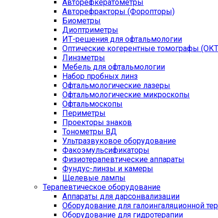
Авторефкератометры
Авторефракторы (Форопторы)
Биометры
Диоптриметры
ИТ-решения для офтальмологии
Оптические когерентные томографы (ОКТ
Линзметры
Мебель для офтальмологии
Набор пробных линз
Офтальмологические лазеры
Офтальмологические микроскопы
Офтальмоскопы
Периметры
Проекторы знаков
Тонометры ВД
Ультразвуковое оборудование
Факоэмульсификаторы
Физиотерапевтические аппараты
Фундус-линзы и камеры
Щелевые лампы
Терапевтическое оборудование
Аппараты для дарсонвализации
Оборудование для галоингаляционной те
Оборудование для гидротерапии