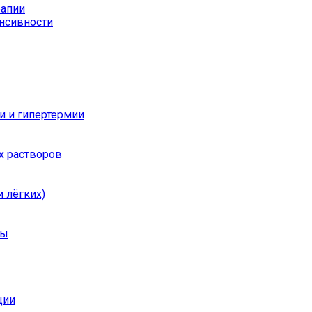
рапии
енсивности
и и гипертермии
х растворов
 лёгких)
ры
ции