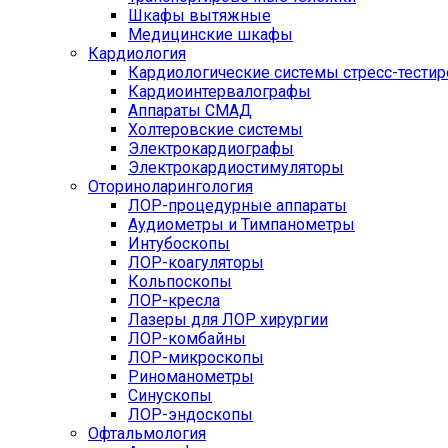
Шкафы вытяжные
Медицинские шкафы
Кардиология
Кардиологические системы стресс-тести
Кардиоинтервалографы
Аппараты СМАД
Холтеровские системы
Электрокардиографы
Электрокардиостимуляторы
Оториноларингология
ЛОР-процедурные аппараты
Аудиометры и Тимпанометры
Интубоскопы
ЛОР-коагуляторы
Кольпоскопы
ЛОР-кресла
Лазеры для ЛОР хирургии
ЛОР-комбайны
ЛОР-микроскопы
Риноманометры
Синускопы
ЛОР-эндоскопы
Офтальмология