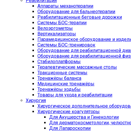
Реабилитация
Аппараты механотерапии
Оборудование для бальнеотерапии
Реабилитационные беговые дорожки
Системы БОС-терапии
Велоэргометры
Вертикализаторы
Парамедицинское оборудование и издел
Системы БОС-тренировок
Оборудование для реабилитационной диа
Оборудование для реабилитационной физ
Стабилоплатформы
Терапевтические массажные столы
Тракционные системы
Тренажёры баланса
Медицинские тренажёры
Тренажёры ходьбы
Товары для ухода и реабилитации
Хирургия
Хирургическое дополнительное оборудов
Хирургические коагуляторы
Для Акушерства и Гинекологии
Для дерматокосметологии, челюстно
Для Лапароскопии