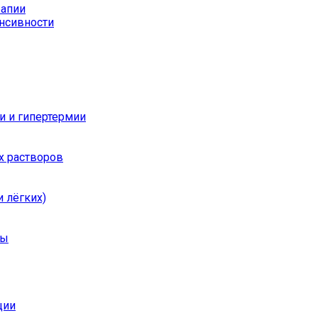
рапии
енсивности
и и гипертермии
х растворов
 лёгких)
ры
ции