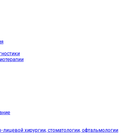
ия
гностики
иотерапии
ание
-лицевой хирургии, стоматологии, офтальмологии