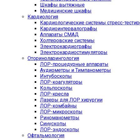
Шкафы вытяжные
Медицинские шкафы
Кардиология
Кардиологические системы стресс-тести
Кардиоинтервалографы
Аппараты СМАД
Холтеровские системы
Электрокардиографы
Электрокардиостимуляторы
Оториноларингология
ЛОР-процедурные аппараты
Аудиометры и Тимпанометры
Интубоскопы
ЛОР-коагуляторы
Кольпоскопы
ЛОР-кресла
Лазеры для ЛОР хирургии
ЛОР-комбайны
ЛОР-микроскопы
Риноманометры
Синускопы
ЛОР-эндоскопы
Офтальмология