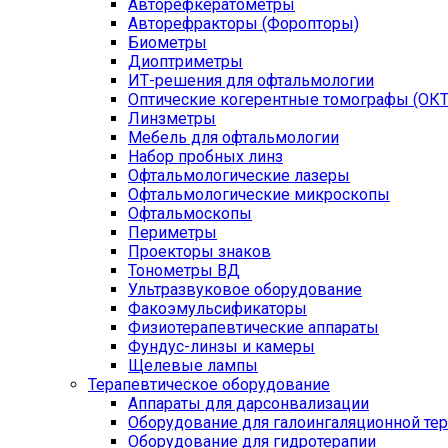
Авторефкератометры
Авторефракторы (Форопторы)
Биометры
Диоптриметры
ИТ-решения для офтальмологии
Оптические когерентные томографы (ОКТ
Линзметры
Мебель для офтальмологии
Набор пробных линз
Офтальмологические лазеры
Офтальмологические микроскопы
Офтальмоскопы
Периметры
Проекторы знаков
Тонометры ВД
Ультразвуковое оборудование
Факоэмульсификаторы
Физиотерапевтические аппараты
Фундус-линзы и камеры
Щелевые лампы
Терапевтическое оборудование
Аппараты для дарсонвализации
Оборудование для галоингаляционной те
Оборудование для гидротерапии