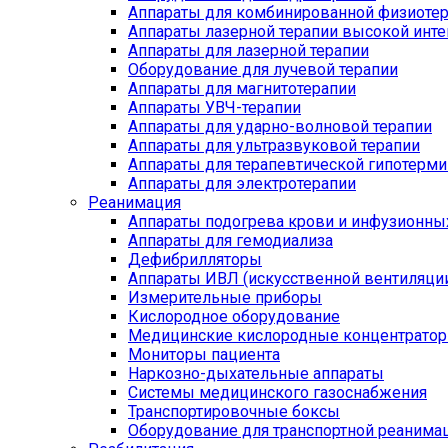
Аппараты для комбинированной физиоте
Аппараты лазерной терапии высокой инт
Аппараты для лазерной терапии
Оборудование для лучевой терапии
Аппараты для магнитотерапии
Аппараты УВЧ-терапии
Аппараты для ударно-волновой терапии
Аппараты для ультразвуковой терапии
Аппараты для терапевтической гипотерми
Аппараты для электротерапии
Реанимация
Аппараты подогрева крови и инфузионны
Аппараты для гемодиализа
Дефибрилляторы
Аппараты ИВЛ (искусственной вентиляции
Измерительные приборы
Кислородное оборудование
Медицинские кислородные концентрато
Мониторы пациента
Наркозно-дыхательные аппараты
Системы медицинского газоснабжения
Транспортировочные боксы
Оборудование для транспортной реанима