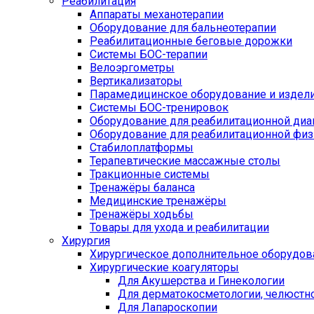
Реабилитация
Аппараты механотерапии
Оборудование для бальнеотерапии
Реабилитационные беговые дорожки
Системы БОС-терапии
Велоэргометры
Вертикализаторы
Парамедицинское оборудование и издел
Системы БОС-тренировок
Оборудование для реабилитационной диа
Оборудование для реабилитационной физ
Стабилоплатформы
Терапевтические массажные столы
Тракционные системы
Тренажёры баланса
Медицинские тренажёры
Тренажёры ходьбы
Товары для ухода и реабилитации
Хирургия
Хирургическое дополнительное оборудов
Хирургические коагуляторы
Для Акушерства и Гинекологии
Для дерматокосметологии, челюстно
Для Лапароскопии