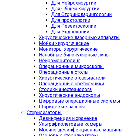
Для Нейрохирургии
Для Общей Хирургии
Для Оториноларингологии
Для проктологии
Для Резектоскопии
Для Эндоскопии
Хирургические лазерные аппараты
Мойки хирургические
Мониторы хирургические
Налобные бинокулярные лупы
Нейромониторинг
Операционные микроскопы
Операционные столы
Хирургические отсасыватели
Операционные светильники
Столики анестезиолога
Хирургические эндоскопы
Цифровые операционные системы
Шприцевые насосы
Стерилизаторы
Дезинфекция и хранение
Ультрафиолетовые камеры
Моечно-дезинфекционные машины
Озоновые стерилизаторы