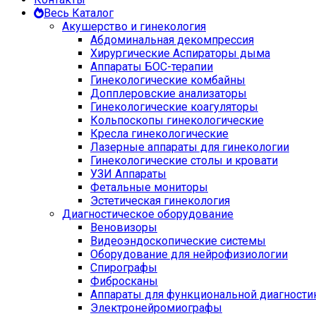
Весь Каталог
Акушерство и гинекология
Абдоминальная декомпрессия
Хирургические Аспираторы дыма
Аппараты БОС-терапии
Гинекологические комбайны
Допплеровские анализаторы
Гинекологические коагуляторы
Кольпоскопы гинекологические
Кресла гинекологические
Лазерные аппараты для гинекологии
Гинекологические столы и кровати
УЗИ Аппараты
Фетальные мониторы
Эстетическая гинекология
Диагностическое оборудование
Веновизоры
Видеоэндоскопические системы
Оборудование для нейрофизиологии
Спирографы
Фибросканы
Аппараты для функциональной диагности
Электронейромиографы