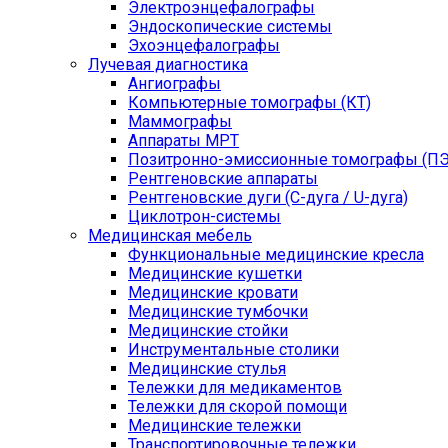
Электроэнцефалографы
Эндоскопические системы
Эхоэнцефалографы
Лучевая диагностика
Ангиографы
Компьютерные томографы (КТ)
Маммографы
Аппараты МРТ
Позитронно-эмиссионные томографы (ПЭ
Рентгеновские аппараты
Рентгеновские дуги (С-дуга / U-дуга)
Циклотрон-системы
Медицинская мебель
Функциональные медицинские кресла
Медицинские кушетки
Медицинские кровати
Медицинские тумбочки
Медицинские стойки
Инструментальные столики
Медицинские стулья
Тележки для медикаментов
Тележки для скорой помощи
Медицинские тележки
Транспортировочные тележки