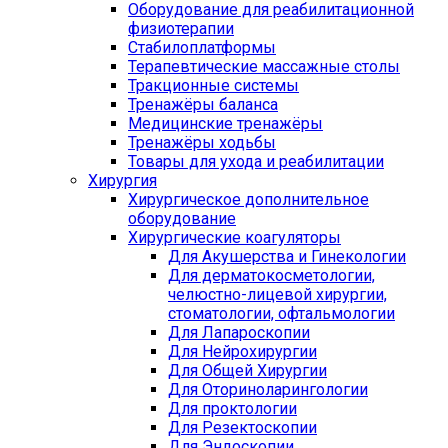
Оборудование для реабилитационной
физиотерапии
Стабилоплатформы
Терапевтические массажные столы
Тракционные системы
Тренажёры баланса
Медицинские тренажёры
Тренажёры ходьбы
Товары для ухода и реабилитации
Хирургия
Хирургическое дополнительное
оборудование
Хирургические коагуляторы
Для Акушерства и Гинекологии
Для дерматокосметологии,
челюстно-лицевой хирургии,
стоматологии, офтальмологии
Для Лапароскопии
Для Нейрохирургии
Для Общей Хирургии
Для Оториноларингологии
Для проктологии
Для Резектоскопии
Для Эндоскопии