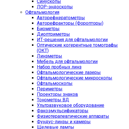
Синускопы
ЛОР-эндоскопы
Офтальмология
Авторефкератометры
Авторефракторы (Форопторы)
Биометры
Диоптриметры
ИТ-решения для офтальмологии
Оптические когерентные томографы
(ОКТ)
Линзметры
Мебель для офтальмологии
Набор пробных линз
Офтальмологические лазеры
Офтальмологические микроскопы
Офтальмоскопы
Периметры
Проекторы знаков
Тонометры ВД
Ультразвуковое оборудование
Факоэмульсификаторы
Физиотерапевтические аппараты
Фундус-линзы и камеры
Щелевые лампы