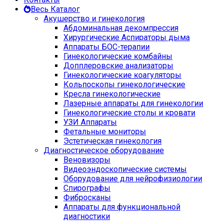
Весь Каталог
Акушерство и гинекология
Абдоминальная декомпрессия
Хирургические Аспираторы дыма
Аппараты БОС-терапии
Гинекологические комбайны
Допплеровские анализаторы
Гинекологические коагуляторы
Кольпоскопы гинекологические
Кресла гинекологические
Лазерные аппараты для гинекологии
Гинекологические столы и кровати
УЗИ Аппараты
Фетальные мониторы
Эстетическая гинекология
Диагностическое оборудование
Веновизоры
Видеоэндоскопические системы
Оборудование для нейрофизиологии
Спирографы
Фибросканы
Аппараты для функциональной
диагностики