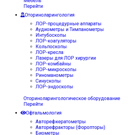
Мебель
Перейти
Оториноларингология
ЛОР-процедурные аппараты
Аудиометры и Тимпанометры
Интубоскопы
ЛОР-коагуляторы
Кольпоскопы
ЛОР-кресла
Лазеры для ЛОР хирургии
ЛОР-комбайны
ЛОР-микроскопы
Риноманометры
Синускопы
ЛОР-эндоскопы
Оториноларингологическое оборудование
Перейти
Офтальмология
Авторефкератометры
Авторефракторы (Форопторы)
Биометры