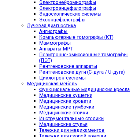
Электронейромиографы
Электроэнцефалографы
Эндоскопические системы
Эхоэнцефалографы
Лучевая диагностика
Ангиографы
Компьютерные томографы (КТ)
Маммографы
Аппараты МРТ
Позитронно-эмиссионные томографы
(ПЭТ)
Рентгеновские аппараты
Рентгеновские дуги (С-дуга / U-дуга)
Циклотрон-системы
Медицинская мебель
Функциональные медицинские кресла
Медицинские кушетки
Медицинские кровати
Медицинские тумбочки
Медицинские стойки
Инструментальные столики
Медицинские стулья
Тележки для медикаментов
Тележки для скорой помощи