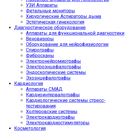
УЗИ Аппараты
Фетальные мониторы
Хирургические Аспираторы дыма
Эстетическая гинекология
Диагностическое оборудование
Аппараты для функциональной диагностики
Веновизоры
Оборудование для нейрофизиологии
Спирографы
Фибросканы
Электронейромиографы
Электроэнцефалографы
Эндоскопические системы
Эхоэнцефалографы
Кардиология
Аппараты СМАД
Кардиоинтервалографы
Кардиологические системы стресс-
тестирования
Холтеровские системы
Электрокардиографы
Электрокардиостимуляторы
Косметология