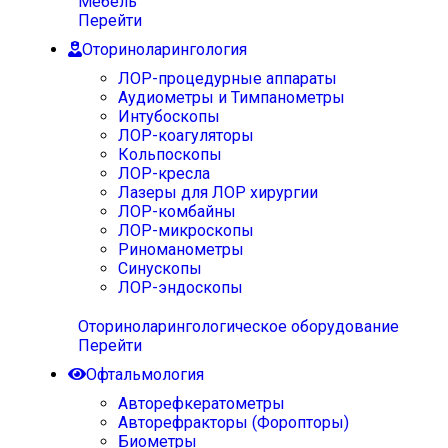
Мебель
Перейти
Оториноларингология
ЛОР-процедурные аппараты
Аудиометры и Тимпанометры
Интубоскопы
ЛОР-коагуляторы
Кольпоскопы
ЛОР-кресла
Лазеры для ЛОР хирургии
ЛОР-комбайны
ЛОР-микроскопы
Риноманометры
Синускопы
ЛОР-эндоскопы
Оториноларингологическое оборудование
Перейти
Офтальмология
Авторефкератометры
Авторефракторы (Форопторы)
Биометры