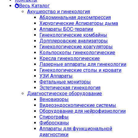
Весь Каталог
Акушерство и гинекология
Абдоминальная декомпрессия
Хирургические Аспираторы дыма
Аппараты БОС-терапии
Гинекологические комбайны
Допплеровские анализаторы
Гинекологические коагуляторы
Кольпоскопы гинекологические
Кресла гинекологические
Лазерные аппараты для гинекологии
Гинекологические столы и кровати
УЗИ Аппараты
Фетальные мониторы
Эстетическая гинекология
Диагностическое оборудование
Веновизоры
Видеоэндоскопические системы
Оборудование для нейрофизиологии
Спирографы
Фибросканы
Аппараты для функциональной
диагностики