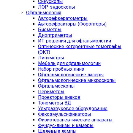
Синускопы
ЛОР-эндоскопы
Офтальмология
Авторефкератометры
Авторефракторы (Форопторы)
Биометры
Диоптриметры
ИТ-решения для офтальмологии
Оптические когерентные томографы
(ОКТ)
Линзметры
Мебель для офтальмологии
Набор пробных линз
Офтальмологические лазеры
Офтальмологические микроскопы
Офтальмоскопы
Периметры
Проекторы знаков
Тонометры ВД
Ультразвуковое оборудование
Факоэмульсификаторы
Физиотерапевтические аппараты
Фундус-линзы и камеры
Щелевые лампы