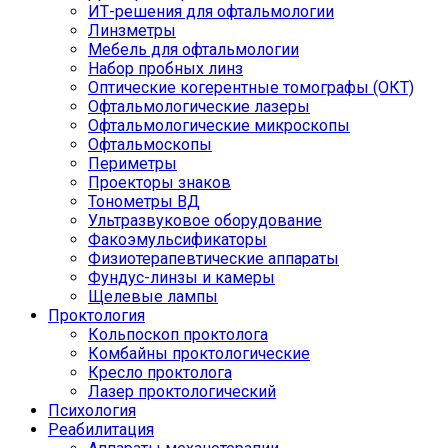
ИТ-решения для офтальмологии
Линзметры
Мебель для офтальмологии
Набор пробных линз
Оптические когерентные томографы (ОКТ)
Офтальмологические лазеры
Офтальмологические микроскопы
Офтальмоскопы
Периметры
Проекторы знаков
Тонометры ВД
Ультразвуковое оборудование
Факоэмульсификаторы
Физиотерапевтические аппараты
Фундус-линзы и камеры
Щелевые лампы
Проктология
Кольпоскоп проктолога
Комбайны проктологические
Кресло проктолога
Лазер проктологический
Психология
Реабилитация