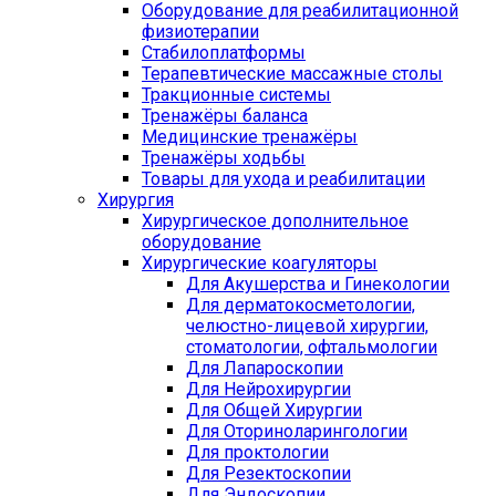
Оборудование для реабилитационной
физиотерапии
Стабилоплатформы
Терапевтические массажные столы
Тракционные системы
Тренажёры баланса
Медицинские тренажёры
Тренажёры ходьбы
Товары для ухода и реабилитации
Хирургия
Хирургическое дополнительное
оборудование
Хирургические коагуляторы
Для Акушерства и Гинекологии
Для дерматокосметологии,
челюстно-лицевой хирургии,
стоматологии, офтальмологии
Для Лапароскопии
Для Нейрохирургии
Для Общей Хирургии
Для Оториноларингологии
Для проктологии
Для Резектоскопии
Для Эндоскопии