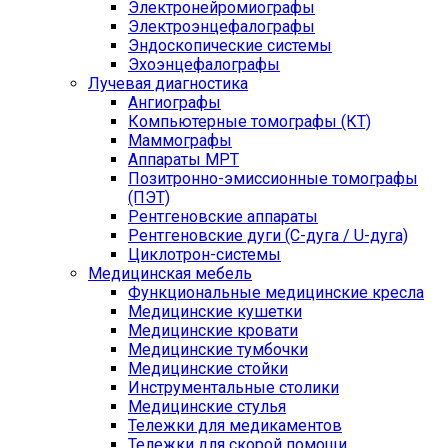
Электронейромиографы
Электроэнцефалографы
Эндоскопические системы
Эхоэнцефалографы
Лучевая диагностика
Ангиографы
Компьютерные томографы (КТ)
Маммографы
Аппараты МРТ
Позитронно-эмиссионные томографы
(ПЭТ)
Рентгеновские аппараты
Рентгеновские дуги (С-дуга / U-дуга)
Циклотрон-системы
Медицинская мебель
Функциональные медицинские кресла
Медицинские кушетки
Медицинские кровати
Медицинские тумбочки
Медицинские стойки
Инструментальные столики
Медицинские стулья
Тележки для медикаментов
Тележки для скорой помощи