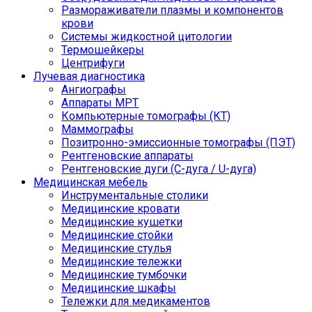
Размораживатели плазмы и компонентов
крови
Системы жидкостной цитологии
Термошейкеры
Центрифуги
Лучевая диагностика
Ангиографы
Аппараты МРТ
Компьютерные томографы (КТ)
Маммографы
Позитронно-эмиссионные томографы (ПЭТ)
Рентгеновские аппараты
Рентгеновские дуги (С-дуга / U-дуга)
Медицинская мебель
Инструментальные столики
Медицинские кровати
Медицинские кушетки
Медицинские стойки
Медицинские стулья
Медицинские тележки
Медицинские тумбочки
Медицинские шкафы
Тележки для медикаментов