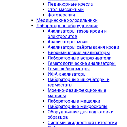
Педикюрные кресла
Стол массажный
Фототерапия
Медицинские холодильники
Лабораторное оборудование
Анализаторы газов крови и
электролитов
Анализаторы мочи
Анализаторы свёртывания крови
Биохимические анализаторы
Лабораторные встряхиватели
Гематологические анализаторы
Гемоглобинометры
ИФА-анализаторы
Лабораторные инкубаторы и
термостаты
Моечно-дезинфекционные
машины
Лабораторные мешалки
Лабораторные микроскопы
Оборудование для подготовки
образцов
Системы жидкостной цитологии