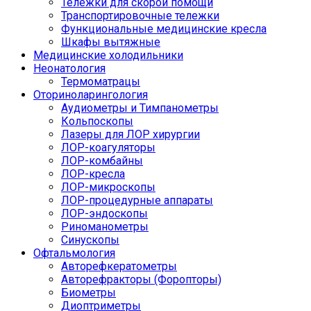
Тележки для скорой помощи
Транспортировочные тележки
Функциональные медицинские кресла
Шкафы вытяжные
Медицинские холодильники
Неонатология
Термоматрацы
Оториноларингология
Аудиометры и Тимпанометры
Кольпоскопы
Лазеры для ЛОР хирургии
ЛОР-коагуляторы
ЛОР-комбайны
ЛОР-кресла
ЛОР-микроскопы
ЛОР-процедурные аппараты
ЛОР-эндоскопы
Риноманометры
Синускопы
Офтальмология
Авторефкератометры
Авторефракторы (Форопторы)
Биометры
Диоптриметры