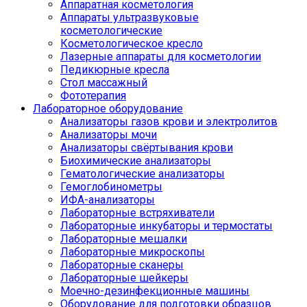
Аппаратная косметология
Аппараты ультразвуковые
косметологические
Косметологическое кресло
Лазерные аппараты для косметологии
Педикюрные кресла
Стол массажный
Фототерапия
Лабораторное оборудование
Анализаторы газов крови и электролитов
Анализаторы мочи
Анализаторы свёртывания крови
Биохимические анализаторы
Гематологические анализаторы
Гемоглобинометры
ИФА-анализаторы
Лабораторные встряхиватели
Лабораторные инкубаторы и термостаты
Лабораторные мешалки
Лабораторные микроскопы
Лабораторные сканеры
Лабораторные шейкеры
Моечно-дезинфекционные машины
Оборудование для подготовки образцов