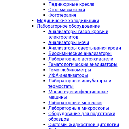
Педикюрные кресла
Стол массажный
Фототерапия
Медицинские холодильники
Лабораторное оборудование
Анализаторы газов крови и
электролитов
Анализаторы мочи
Анализаторы свёртывания крови
Биохимические анализаторы
Лабораторные встряхиватели
Гематологические анализаторы
Гемоглобинометры
ИФА-анализаторы
Лабораторные инкубаторы и
термостаты
Моечно-дезинфекционные
машины
Лабораторные мешалки
Лабораторные микроскопы
Оборудование для подготовки
образцов
Системы жидкостной цитологии