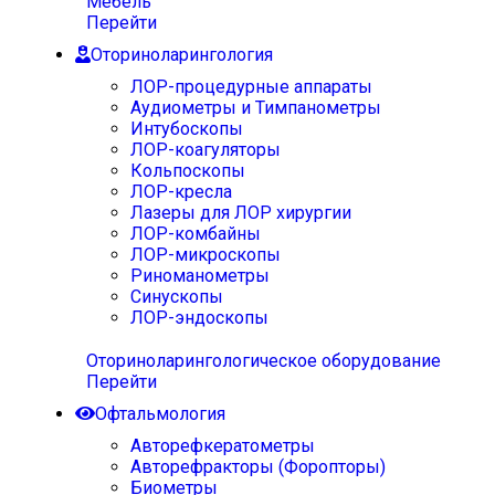
Мебель
Перейти
Оториноларингология
ЛОР-процедурные аппараты
Аудиометры и Тимпанометры
Интубоскопы
ЛОР-коагуляторы
Кольпоскопы
ЛОР-кресла
Лазеры для ЛОР хирургии
ЛОР-комбайны
ЛОР-микроскопы
Риноманометры
Синускопы
ЛОР-эндоскопы
Оториноларингологическое оборудование
Перейти
Офтальмология
Авторефкератометры
Авторефракторы (Форопторы)
Биометры