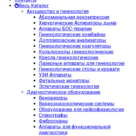
Весь Каталог
Акушерство и гинекология
Абдоминальная декомпрессия
Хирургические Аспираторы дыма
Аппараты БОС-терапии
Гинекологические комбайны
Допплеровские анализаторы
Гинекологические коагуляторы
Кольпоскопы гинекологические
Кресла гинекологические
Лазерные аппараты для гинекологии
Гинекологические столы и кровати
УЗИ Аппараты
Фетальные мониторы
Эстетическая гинекология
Диагностическое оборудование
Веновизоры
Видеоэндоскопические системы
Оборудование для нейрофизиологии
Спирографы
Фибросканы
Аппараты для функциональной
диагностики