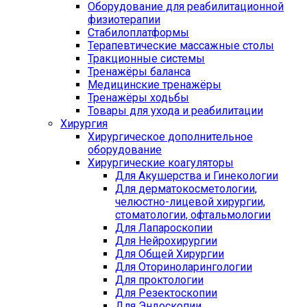
Оборудование для реабилитационной
физиотерапии
Стабилоплатформы
Терапевтические массажные столы
Тракционные системы
Тренажёры баланса
Медицинские тренажёры
Тренажёры ходьбы
Товары для ухода и реабилитации
Хирургия
Хирургическое дополнительное
оборудование
Хирургические коагуляторы
Для Акушерства и Гинекологии
Для дерматокосметологии,
челюстно-лицевой хирургии,
стоматологии, офтальмологии
Для Лапароскопии
Для Нейрохирургии
Для Общей Хирургии
Для Оториноларингологии
Для проктологии
Для Резектоскопии
Для Эндоскопии