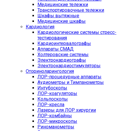
Медицинские тележки
Транспортировочные тележки
Шкафы вытяжные
Медицинские шкафы
Кардиология
Кардиологические системы стресс-
тестирования
Кардиоинтервалографы
Аппараты СМАД
Холтеровские системы
Электрокардиографы
Электрокардиостимуляторы
Оториноларингология
ЛОР-процедурные аппараты
Аудиометры и Тимпанометры
Интубоскопы
ЛОР-коагуляторы
Кольпоскопы
ЛОР-кресла
Лазеры для ЛОР хирургии
ЛОР-комбайны
ЛОР-микроскопы
Риноманометры