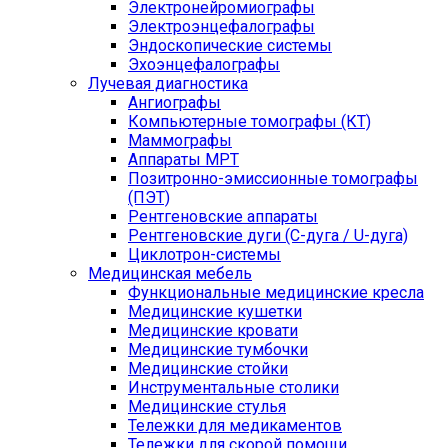
Электронейромиографы
Электроэнцефалографы
Эндоскопические системы
Эхоэнцефалографы
Лучевая диагностика
Ангиографы
Компьютерные томографы (КТ)
Маммографы
Аппараты МРТ
Позитронно-эмиссионные томографы
(ПЭТ)
Рентгеновские аппараты
Рентгеновские дуги (С-дуга / U-дуга)
Циклотрон-системы
Медицинская мебель
Функциональные медицинские кресла
Медицинские кушетки
Медицинские кровати
Медицинские тумбочки
Медицинские стойки
Инструментальные столики
Медицинские стулья
Тележки для медикаментов
Тележки для скорой помощи