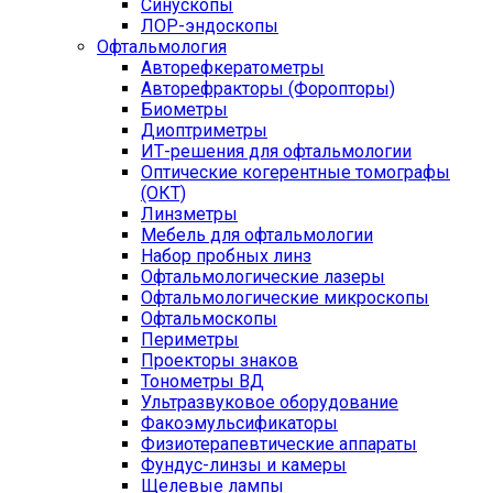
Синускопы
ЛОР-эндоскопы
Офтальмология
Авторефкератометры
Авторефракторы (Форопторы)
Биометры
Диоптриметры
ИТ-решения для офтальмологии
Оптические когерентные томографы
(ОКТ)
Линзметры
Мебель для офтальмологии
Набор пробных линз
Офтальмологические лазеры
Офтальмологические микроскопы
Офтальмоскопы
Периметры
Проекторы знаков
Тонометры ВД
Ультразвуковое оборудование
Факоэмульсификаторы
Физиотерапевтические аппараты
Фундус-линзы и камеры
Щелевые лампы