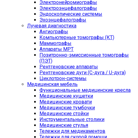
Электронейромиографы
Электроэнцефалографы
Эндоскопические системы
Эхоэнцефалографы
Лучевая диагностика
Ангиографы
Компьютерные томографы (КТ)
Маммографы
Аппараты МРТ
Позитронно-эмиссионные томографы
(ПЭТ)
Рентгеновские аппараты
Рентгеновские дуги (С-дуга / U-дуга)
Циклотрон-системы
Медицинская мебель
Функциональные медицинские кресла
Медицинские кушетки
Медицинские кровати
Медицинские тумбочки
Медицинские стойки
Инструментальные столики
Медицинские стулья
Тележки для медикаментов
Тележки для скорой помощи