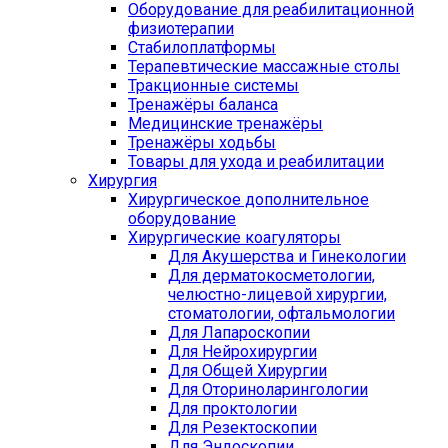
Оборудование для реабилитационной
физиотерапии
Стабилоплатформы
Терапевтические массажные столы
Тракционные системы
Тренажёры баланса
Медицинские тренажёры
Тренажёры ходьбы
Товары для ухода и реабилитации
Хирургия
Хирургическое дополнительное
оборудование
Хирургические коагуляторы
Для Акушерства и Гинекологии
Для дерматокосметологии,
челюстно-лицевой хирургии,
стоматологии, офтальмологии
Для Лапароскопии
Для Нейрохирургии
Для Общей Хирургии
Для Оториноларингологии
Для проктологии
Для Резектоскопии
Для Эндоскопии