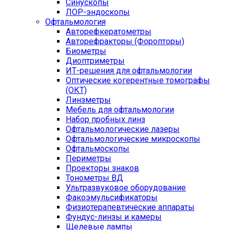
Синускопы
ЛОР-эндоскопы
Офтальмология
Авторефкератометры
Авторефракторы (Форопторы)
Биометры
Диоптриметры
ИТ-решения для офтальмологии
Оптические когерентные томографы
(ОКТ)
Линзметры
Мебель для офтальмологии
Набор пробных линз
Офтальмологические лазеры
Офтальмологические микроскопы
Офтальмоскопы
Периметры
Проекторы знаков
Тонометры ВД
Ультразвуковое оборудование
Факоэмульсификаторы
Физиотерапевтические аппараты
Фундус-линзы и камеры
Щелевые лампы