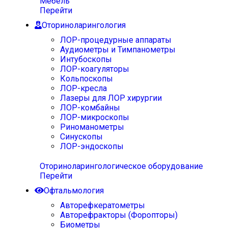
Мебель
Перейти
Оториноларингология
ЛОР-процедурные аппараты
Аудиометры и Тимпанометры
Интубоскопы
ЛОР-коагуляторы
Кольпоскопы
ЛОР-кресла
Лазеры для ЛОР хирургии
ЛОР-комбайны
ЛОР-микроскопы
Риноманометры
Синускопы
ЛОР-эндоскопы
Оториноларингологическое оборудование
Перейти
Офтальмология
Авторефкератометры
Авторефракторы (Форопторы)
Биометры