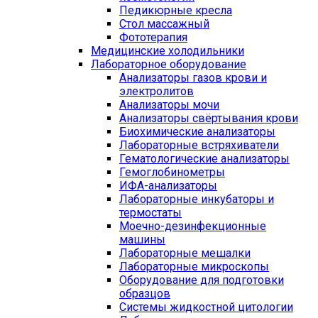
Педикюрные кресла
Стол массажный
Фототерапия
Медицинские холодильники
Лабораторное оборудование
Анализаторы газов крови и
электролитов
Анализаторы мочи
Анализаторы свёртывания крови
Биохимические анализаторы
Лабораторные встряхиватели
Гематологические анализаторы
Гемоглобинометры
ИФА-анализаторы
Лабораторные инкубаторы и
термостаты
Моечно-дезинфекционные
машины
Лабораторные мешалки
Лабораторные микроскопы
Оборудование для подготовки
образцов
Системы жидкостной цитологии