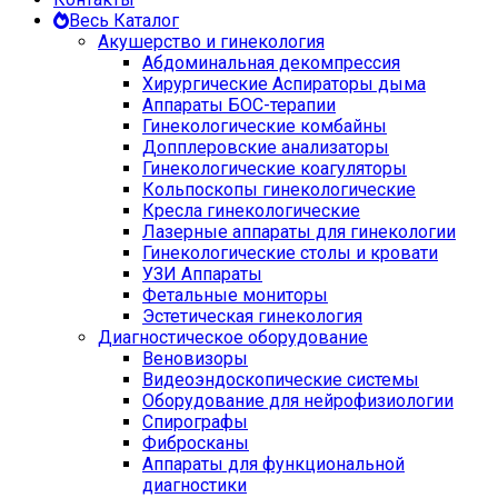
Весь Каталог
Акушерство и гинекология
Абдоминальная декомпрессия
Хирургические Аспираторы дыма
Аппараты БОС-терапии
Гинекологические комбайны
Допплеровские анализаторы
Гинекологические коагуляторы
Кольпоскопы гинекологические
Кресла гинекологические
Лазерные аппараты для гинекологии
Гинекологические столы и кровати
УЗИ Аппараты
Фетальные мониторы
Эстетическая гинекология
Диагностическое оборудование
Веновизоры
Видеоэндоскопические системы
Оборудование для нейрофизиологии
Спирографы
Фибросканы
Аппараты для функциональной
диагностики