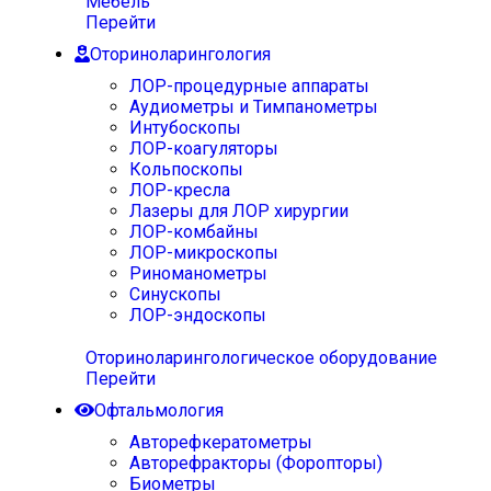
Мебель
Перейти
Оториноларингология
ЛОР-процедурные аппараты
Аудиометры и Тимпанометры
Интубоскопы
ЛОР-коагуляторы
Кольпоскопы
ЛОР-кресла
Лазеры для ЛОР хирургии
ЛОР-комбайны
ЛОР-микроскопы
Риноманометры
Синускопы
ЛОР-эндоскопы
Оториноларингологическое оборудование
Перейти
Офтальмология
Авторефкератометры
Авторефракторы (Форопторы)
Биометры