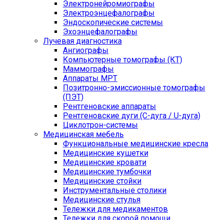
Электронейромиографы
Электроэнцефалографы
Эндоскопические системы
Эхоэнцефалографы
Лучевая диагностика
Ангиографы
Компьютерные томографы (КТ)
Маммографы
Аппараты МРТ
Позитронно-эмиссионные томографы
(ПЭТ)
Рентгеновские аппараты
Рентгеновские дуги (С-дуга / U-дуга)
Циклотрон-системы
Медицинская мебель
Функциональные медицинские кресла
Медицинские кушетки
Медицинские кровати
Медицинские тумбочки
Медицинские стойки
Инструментальные столики
Медицинские стулья
Тележки для медикаментов
Тележки для скорой помощи