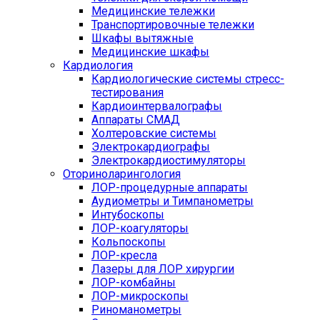
Медицинские тележки
Транспортировочные тележки
Шкафы вытяжные
Медицинские шкафы
Кардиология
Кардиологические системы стресс-
тестирования
Кардиоинтервалографы
Аппараты СМАД
Холтеровские системы
Электрокардиографы
Электрокардиостимуляторы
Оториноларингология
ЛОР-процедурные аппараты
Аудиометры и Тимпанометры
Интубоскопы
ЛОР-коагуляторы
Кольпоскопы
ЛОР-кресла
Лазеры для ЛОР хирургии
ЛОР-комбайны
ЛОР-микроскопы
Риноманометры