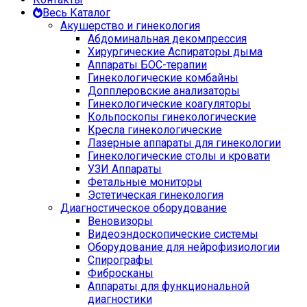
Весь Каталог
Акушерство и гинекология
Абдоминальная декомпрессия
Хирургические Аспираторы дыма
Аппараты БОС-терапии
Гинекологические комбайны
Допплеровские анализаторы
Гинекологические коагуляторы
Кольпоскопы гинекологические
Кресла гинекологические
Лазерные аппараты для гинекологии
Гинекологические столы и кровати
УЗИ Аппараты
Фетальные мониторы
Эстетическая гинекология
Диагностическое оборудование
Веновизоры
Видеоэндоскопические системы
Оборудование для нейрофизиологии
Спирографы
Фибросканы
Аппараты для функциональной
диагностики