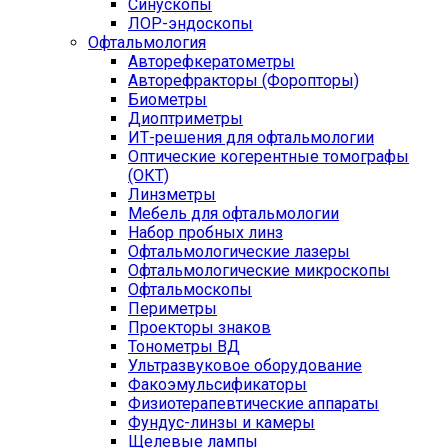
Синускопы
ЛОР-эндоскопы
Офтальмология
Авторефкератометры
Авторефракторы (Форопторы)
Биометры
Диоптриметры
ИТ-решения для офтальмологии
Оптические когерентные томографы
(ОКТ)
Линзметры
Мебель для офтальмологии
Набор пробных линз
Офтальмологические лазеры
Офтальмологические микроскопы
Офтальмоскопы
Периметры
Проекторы знаков
Тонометры ВД
Ультразвуковое оборудование
Факоэмульсификаторы
Физиотерапевтические аппараты
Фундус-линзы и камеры
Щелевые лампы