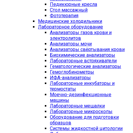
Педикюрные кресла
Стол массажный
Фототерапия
Медицинские холодильники
Лабораторное оборудование
Анализаторы газов крови и
электролитов
Анализаторы мочи
Анализаторы свёртывания крови
Биохимические анализаторы
Лабораторные встряхиватели
Гематологические анализаторы
Гемоглобинометры
ИФА-анализаторы
Лабораторные инкубаторы и
термостаты
Моечно-дезинфекционные
машины
Лабораторные мешалки
Лабораторные микроскопы
Оборудование для подготовки
образцов
Системы жидкостной цитологии