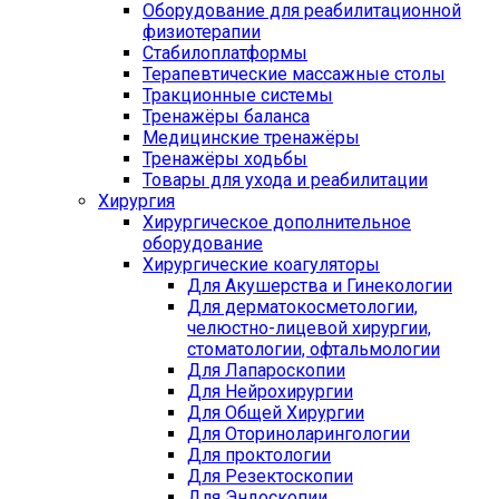
Оборудование для реабилитационной
физиотерапии
Стабилоплатформы
Терапевтические массажные столы
Тракционные системы
Тренажёры баланса
Медицинские тренажёры
Тренажёры ходьбы
Товары для ухода и реабилитации
Хирургия
Хирургическое дополнительное
оборудование
Хирургические коагуляторы
Для Акушерства и Гинекологии
Для дерматокосметологии,
челюстно-лицевой хирургии,
стоматологии, офтальмологии
Для Лапароскопии
Для Нейрохирургии
Для Общей Хирургии
Для Оториноларингологии
Для проктологии
Для Резектоскопии
Для Эндоскопии