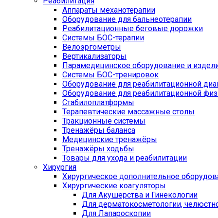
Реабилитация
Аппараты механотерапии
Оборудование для бальнеотерапии
Реабилитационные беговые дорожки
Системы БОС-терапии
Велоэргометры
Вертикализаторы
Парамедицинское оборудование и издел
Системы БОС-тренировок
Оборудование для реабилитационной диа
Оборудование для реабилитационной физ
Стабилоплатформы
Терапевтические массажные столы
Тракционные системы
Тренажёры баланса
Медицинские тренажёры
Тренажёры ходьбы
Товары для ухода и реабилитации
Хирургия
Хирургическое дополнительное оборудов
Хирургические коагуляторы
Для Акушерства и Гинекологии
Для дерматокосметологии, челюстно
Для Лапароскопии