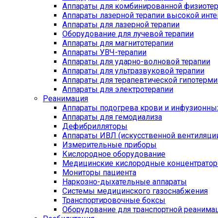
Аппараты для комбинированной физиоте
Аппараты лазерной терапии высокой инт
Аппараты для лазерной терапии
Оборудование для лучевой терапии
Аппараты для магнитотерапии
Аппараты УВЧ-терапии
Аппараты для ударно-волновой терапии
Аппараты для ультразвуковой терапии
Аппараты для терапевтической гипотерми
Аппараты для электротерапии
Реанимация
Аппараты подогрева крови и инфузионны
Аппараты для гемодиализа
Дефибрилляторы
Аппараты ИВЛ (искусственной вентиляции
Измерительные приборы
Кислородное оборудование
Медицинские кислородные концентрато
Мониторы пациента
Наркозно-дыхательные аппараты
Системы медицинского газоснабжения
Транспортировочные боксы
Оборудование для транспортной реанима