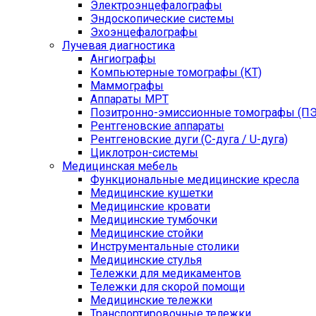
Электроэнцефалографы
Эндоскопические системы
Эхоэнцефалографы
Лучевая диагностика
Ангиографы
Компьютерные томографы (КТ)
Маммографы
Аппараты МРТ
Позитронно-эмиссионные томографы (ПЭ
Рентгеновские аппараты
Рентгеновские дуги (С-дуга / U-дуга)
Циклотрон-системы
Медицинская мебель
Функциональные медицинские кресла
Медицинские кушетки
Медицинские кровати
Медицинские тумбочки
Медицинские стойки
Инструментальные столики
Медицинские стулья
Тележки для медикаментов
Тележки для скорой помощи
Медицинские тележки
Транспортировочные тележки