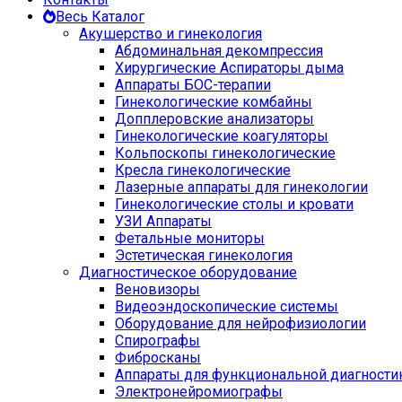
Весь Каталог
Акушерство и гинекология
Абдоминальная декомпрессия
Хирургические Аспираторы дыма
Аппараты БОС-терапии
Гинекологические комбайны
Допплеровские анализаторы
Гинекологические коагуляторы
Кольпоскопы гинекологические
Кресла гинекологические
Лазерные аппараты для гинекологии
Гинекологические столы и кровати
УЗИ Аппараты
Фетальные мониторы
Эстетическая гинекология
Диагностическое оборудование
Веновизоры
Видеоэндоскопические системы
Оборудование для нейрофизиологии
Спирографы
Фибросканы
Аппараты для функциональной диагности
Электронейромиографы