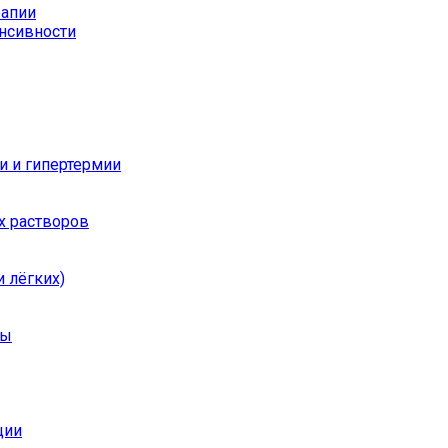
рапии
енсивности
и и гипертермии
х растворов
 лёгких)
ры
ции