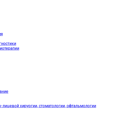
ия
гностики
иотерапии
ание
-лицевой хирургии, стоматологии, офтальмологии