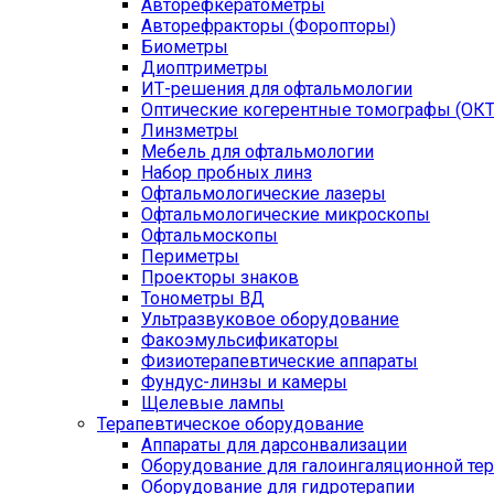
Авторефкератометры
Авторефракторы (Форопторы)
Биометры
Диоптриметры
ИТ-решения для офтальмологии
Оптические когерентные томографы (ОКТ
Линзметры
Мебель для офтальмологии
Набор пробных линз
Офтальмологические лазеры
Офтальмологические микроскопы
Офтальмоскопы
Периметры
Проекторы знаков
Тонометры ВД
Ультразвуковое оборудование
Факоэмульсификаторы
Физиотерапевтические аппараты
Фундус-линзы и камеры
Щелевые лампы
Терапевтическое оборудование
Аппараты для дарсонвализации
Оборудование для галоингаляционной те
Оборудование для гидротерапии