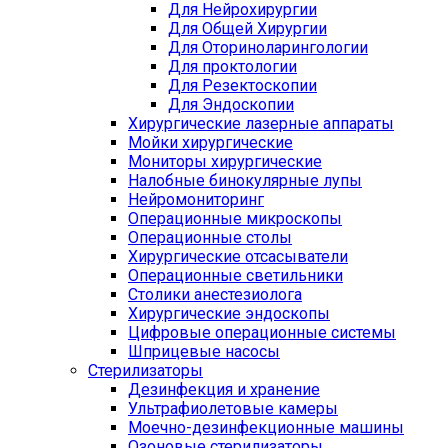
Для Нейрохирургии
Для Общей Хирургии
Для Оториноларингологии
Для проктологии
Для Резектоскопии
Для Эндоскопии
Хирургические лазерные аппараты
Мойки хирургические
Мониторы хирургические
Налобные бинокулярные лупы
Нейромониторинг
Операционные микроскопы
Операционные столы
Хирургические отсасыватели
Операционные светильники
Столики анестезиолога
Хирургические эндоскопы
Цифровые операционные системы
Шприцевые насосы
Стерилизаторы
Дезинфекция и хранение
Ультрафиолетовые камеры
Моечно-дезинфекционные машины
Озоновые стерилизаторы