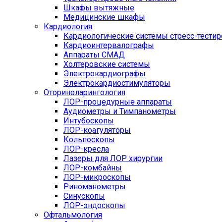
Шкафы вытяжные
Медицинские шкафы
Кардиология
Кардиологические системы стресс-тести
Кардиоинтервалографы
Аппараты СМАД
Холтеровские системы
Электрокардиографы
Электрокардиостимуляторы
Оториноларингология
ЛОР-процедурные аппараты
Аудиометры и Тимпанометры
Интубоскопы
ЛОР-коагуляторы
Кольпоскопы
ЛОР-кресла
Лазеры для ЛОР хирургии
ЛОР-комбайны
ЛОР-микроскопы
Риноманометры
Синускопы
ЛОР-эндоскопы
Офтальмология