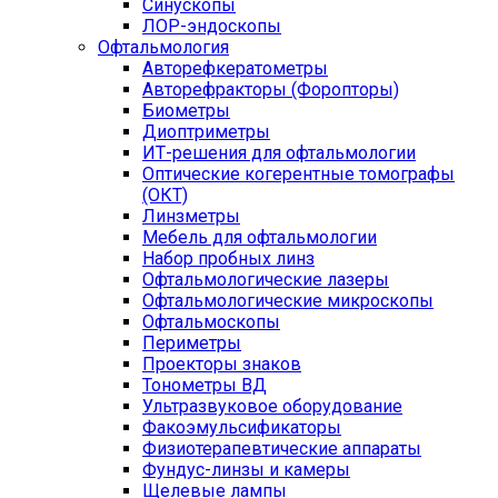
Синускопы
ЛОР-эндоскопы
Офтальмология
Авторефкератометры
Авторефракторы (Форопторы)
Биометры
Диоптриметры
ИТ-решения для офтальмологии
Оптические когерентные томографы
(ОКТ)
Линзметры
Мебель для офтальмологии
Набор пробных линз
Офтальмологические лазеры
Офтальмологические микроскопы
Офтальмоскопы
Периметры
Проекторы знаков
Тонометры ВД
Ультразвуковое оборудование
Факоэмульсификаторы
Физиотерапевтические аппараты
Фундус-линзы и камеры
Щелевые лампы