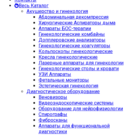
Весь Каталог
Акушерство и гинекология
Абдоминальная декомпрессия
Хирургические Аспираторы дыма
Аппараты БОС-терапии
Гинекологические комбайны
Допплеровские анализаторы
Гинекологические коагуляторы
Кольпоскопы гинекологические
Кресла гинекологические
Лазерные аппараты для гинекологии
Гинекологические столы и кровати
УЗИ Аппараты
Фетальные мониторы
Эстетическая гинекология
Диагностическое оборудование
Веновизоры
Видеоэндоскопические системы
Оборудование для нейрофизиологии
Спирографы
Фибросканы
Аппараты для функциональной
диагностики