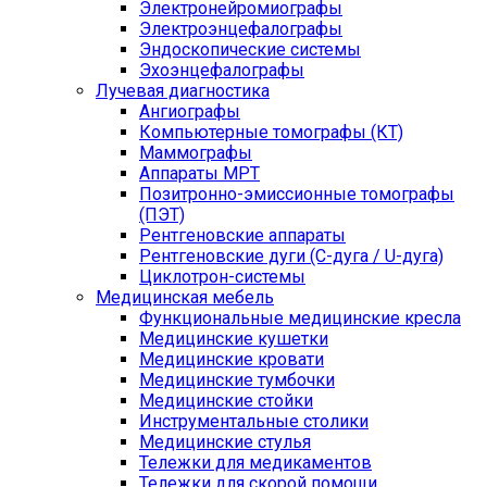
Электронейромиографы
Электроэнцефалографы
Эндоскопические системы
Эхоэнцефалографы
Лучевая диагностика
Ангиографы
Компьютерные томографы (КТ)
Маммографы
Аппараты МРТ
Позитронно-эмиссионные томографы
(ПЭТ)
Рентгеновские аппараты
Рентгеновские дуги (С-дуга / U-дуга)
Циклотрон-системы
Медицинская мебель
Функциональные медицинские кресла
Медицинские кушетки
Медицинские кровати
Медицинские тумбочки
Медицинские стойки
Инструментальные столики
Медицинские стулья
Тележки для медикаментов
Тележки для скорой помощи