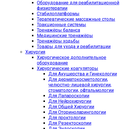
Оборудование для реабилитационной
физиотерапии
Стабилоплатформы
Терапевтические массажные столы
Тракционные системы
Тренажёры баланса
Медицинские тренажёры
Тренажёры ходьбы
Товары для ухода и реабилитации
Хирургия
Хирургическое дополнительное
оборудование
Хирургические коагуляторы
Для Акушерства и Гинекологии
Для дерматокосметологии,
челюстно-лицевой хирургии,
стоматологии, офтальмологии
Для Лапароскопии
Для Нейрохирургии
Для Общей Хирургии
Для Оториноларингологии
Для проктологии
Для Резектоскопии
Для Эндоскопии