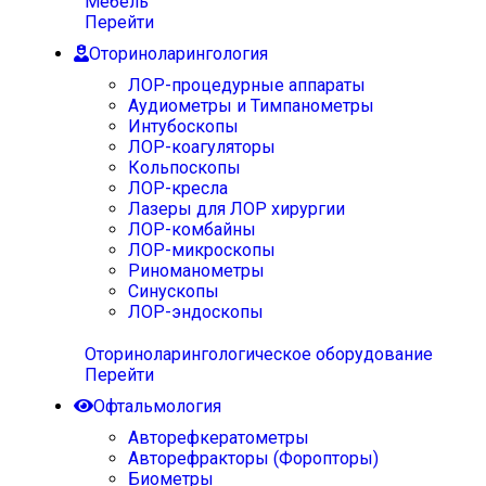
Мебель
Перейти
Оториноларингология
ЛОР-процедурные аппараты
Аудиометры и Тимпанометры
Интубоскопы
ЛОР-коагуляторы
Кольпоскопы
ЛОР-кресла
Лазеры для ЛОР хирургии
ЛОР-комбайны
ЛОР-микроскопы
Риноманометры
Синускопы
ЛОР-эндоскопы
Оториноларингологическое оборудование
Перейти
Офтальмология
Авторефкератометры
Авторефракторы (Форопторы)
Биометры