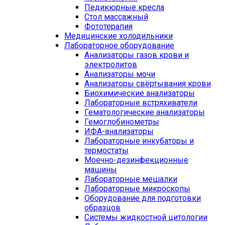
Педикюрные кресла
Стол массажный
Фототерапия
Медицинские холодильники
Лабораторное оборудование
Анализаторы газов крови и
электролитов
Анализаторы мочи
Анализаторы свёртывания крови
Биохимические анализаторы
Лабораторные встряхиватели
Гематологические анализаторы
Гемоглобинометры
ИФА-анализаторы
Лабораторные инкубаторы и
термостаты
Моечно-дезинфекционные
машины
Лабораторные мешалки
Лабораторные микроскопы
Оборудование для подготовки
образцов
Системы жидкостной цитологии