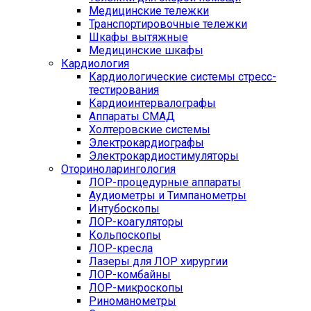
Медицинские тележки
Транспортировочные тележки
Шкафы вытяжные
Медицинские шкафы
Кардиология
Кардиологические системы стресс-
тестирования
Кардиоинтервалографы
Аппараты СМАД
Холтеровские системы
Электрокардиографы
Электрокардиостимуляторы
Оториноларингология
ЛОР-процедурные аппараты
Аудиометры и Тимпанометры
Интубоскопы
ЛОР-коагуляторы
Кольпоскопы
ЛОР-кресла
Лазеры для ЛОР хирургии
ЛОР-комбайны
ЛОР-микроскопы
Риноманометры