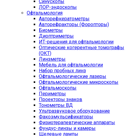
Синускопы
ЛОР-эндоскопы
Офтальмология
Авторефкератометры
Авторефракторы (Форопторы)
Биометры
Диоптриметры
ИТ-решения для офтальмологии
Оптические когерентные томографы
(ОКТ)
Линзметры
Мебель для офтальмологии
Набор пробных линз
Офтальмологические лазеры
Офтальмологические микроскопы
Офтальмоскопы
Периметры
Проекторы знаков
Тонометры ВД
Ультразвуковое оборудование
Факоэмульсификаторы
Физиотерапевтические аппараты
Фундус-линзы и камеры
Щелевые лампы