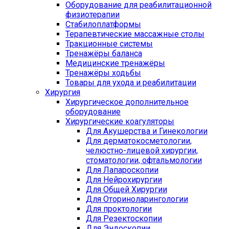
Оборудование для реабилитационной
физиотерапии
Стабилоплатформы
Терапевтические массажные столы
Тракционные системы
Тренажёры баланса
Медицинские тренажёры
Тренажёры ходьбы
Товары для ухода и реабилитации
Хирургия
Хирургическое дополнительное
оборудование
Хирургические коагуляторы
Для Акушерства и Гинекологии
Для дерматокосметологии,
челюстно-лицевой хирургии,
стоматологии, офтальмологии
Для Лапароскопии
Для Нейрохирургии
Для Общей Хирургии
Для Оториноларингологии
Для проктологии
Для Резектоскопии
Для Эндоскопии