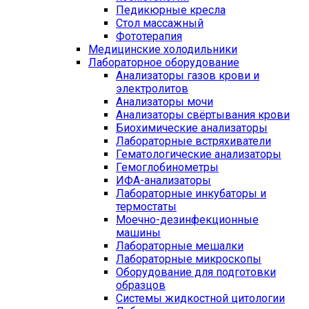
Педикюрные кресла
Стол массажный
Фототерапия
Медицинские холодильники
Лабораторное оборудование
Анализаторы газов крови и
электролитов
Анализаторы мочи
Анализаторы свёртывания крови
Биохимические анализаторы
Лабораторные встряхиватели
Гематологические анализаторы
Гемоглобинометры
ИФА-анализаторы
Лабораторные инкубаторы и
термостаты
Моечно-дезинфекционные
машины
Лабораторные мешалки
Лабораторные микроскопы
Оборудование для подготовки
образцов
Системы жидкостной цитологии