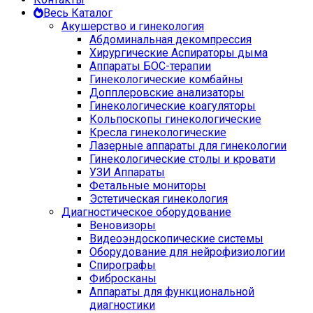
Весь Каталог
Акушерство и гинекология
Абдоминальная декомпрессия
Хирургические Аспираторы дыма
Аппараты БОС-терапии
Гинекологические комбайны
Допплеровские анализаторы
Гинекологические коагуляторы
Кольпоскопы гинекологические
Кресла гинекологические
Лазерные аппараты для гинекологии
Гинекологические столы и кровати
УЗИ Аппараты
Фетальные мониторы
Эстетическая гинекология
Диагностическое оборудование
Веновизоры
Видеоэндоскопические системы
Оборудование для нейрофизиологии
Спирографы
Фибросканы
Аппараты для функциональной
диагностики