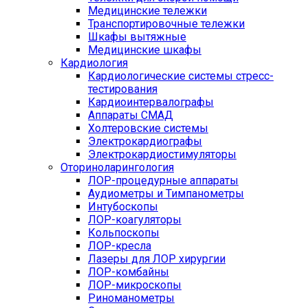
Медицинские тележки
Транспортировочные тележки
Шкафы вытяжные
Медицинские шкафы
Кардиология
Кардиологические системы стресс-
тестирования
Кардиоинтервалографы
Аппараты СМАД
Холтеровские системы
Электрокардиографы
Электрокардиостимуляторы
Оториноларингология
ЛОР-процедурные аппараты
Аудиометры и Тимпанометры
Интубоскопы
ЛОР-коагуляторы
Кольпоскопы
ЛОР-кресла
Лазеры для ЛОР хирургии
ЛОР-комбайны
ЛОР-микроскопы
Риноманометры