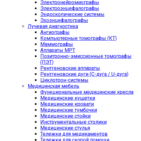
Электронейромиографы
Электроэнцефалографы
Эндоскопические системы
Эхоэнцефалографы
Лучевая диагностика
Ангиографы
Компьютерные томографы (КТ)
Маммографы
Аппараты МРТ
Позитронно-эмиссионные томографы
(ПЭТ)
Рентгеновские аппараты
Рентгеновские дуги (С-дуга / U-дуга)
Циклотрон-системы
Медицинская мебель
Функциональные медицинские кресла
Медицинские кушетки
Медицинские кровати
Медицинские тумбочки
Медицинские стойки
Инструментальные столики
Медицинские стулья
Тележки для медикаментов
Тележки для скорой помощи