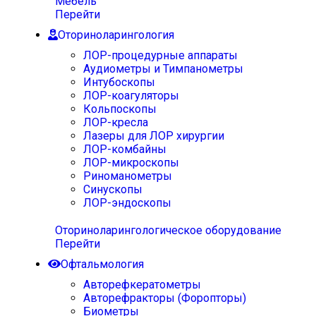
Мебель
Перейти
Оториноларингология
ЛОР-процедурные аппараты
Аудиометры и Тимпанометры
Интубоскопы
ЛОР-коагуляторы
Кольпоскопы
ЛОР-кресла
Лазеры для ЛОР хирургии
ЛОР-комбайны
ЛОР-микроскопы
Риноманометры
Синускопы
ЛОР-эндоскопы
Оториноларингологическое оборудование
Перейти
Офтальмология
Авторефкератометры
Авторефракторы (Форопторы)
Биометры