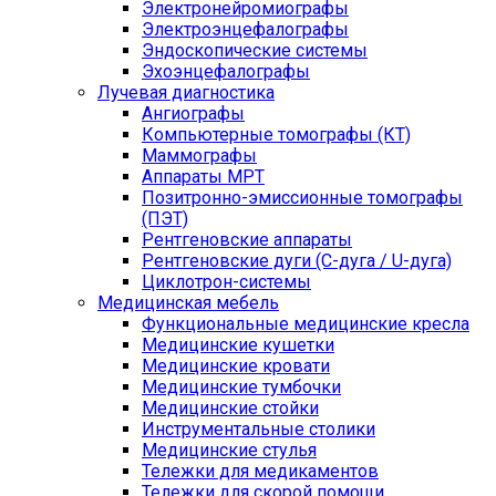
Электронейромиографы
Электроэнцефалографы
Эндоскопические системы
Эхоэнцефалографы
Лучевая диагностика
Ангиографы
Компьютерные томографы (КТ)
Маммографы
Аппараты МРТ
Позитронно-эмиссионные томографы
(ПЭТ)
Рентгеновские аппараты
Рентгеновские дуги (С-дуга / U-дуга)
Циклотрон-системы
Медицинская мебель
Функциональные медицинские кресла
Медицинские кушетки
Медицинские кровати
Медицинские тумбочки
Медицинские стойки
Инструментальные столики
Медицинские стулья
Тележки для медикаментов
Тележки для скорой помощи