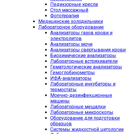
Педикюрные кресла
Стол массажный
Фототерапия
Медицинские холодильники
Лабораторное оборудование
Анализаторы газов крови и
электролитов
Анализаторы мочи
Анализаторы свёртывания крови
Биохимические анализаторы
Лабораторные встряхиватели
Гематологические анализаторы
Гемоглобинометры
ИФА-анализаторы
Лабораторные инкубаторы и
термостаты
Моечно-дезинфекционные
машины
Лабораторные мешалки
Лабораторные микроскопы
Оборудование для подготовки
образцов
Системы жидкостной цитологии