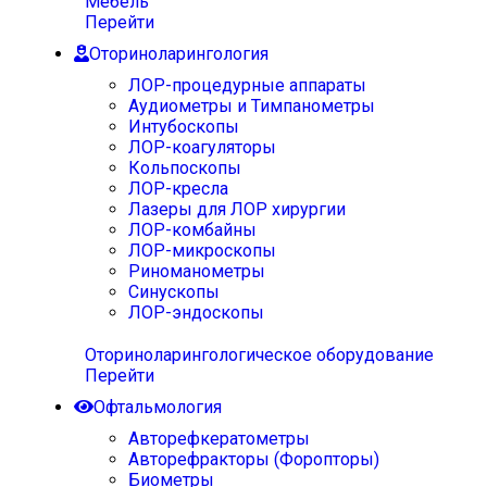
Мебель
Перейти
Оториноларингология
ЛОР-процедурные аппараты
Аудиометры и Тимпанометры
Интубоскопы
ЛОР-коагуляторы
Кольпоскопы
ЛОР-кресла
Лазеры для ЛОР хирургии
ЛОР-комбайны
ЛОР-микроскопы
Риноманометры
Синускопы
ЛОР-эндоскопы
Оториноларингологическое оборудование
Перейти
Офтальмология
Авторефкератометры
Авторефракторы (Форопторы)
Биометры