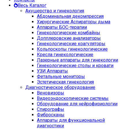
Весь Каталог
Акушерство и гинекология
Абдоминальная декомпрессия
Хирургические Аспираторы дыма
Аппараты БОС-терапии
Гинекологические комбайны
Допплеровские анализаторы
Гинекологические коагуляторы
Кольпоскопы гинекологические
Кресла гинекологические
Лазерные аппараты для гинекологии
Гинекологические столы и кровати
УЗИ Аппараты
Фетальные мониторы
Эстетическая гинекология
Диагностическое оборудование
Веновизоры
Видеоэндоскопические системы
Оборудование для нейрофизиологии
Спирографы
Фибросканы
Аппараты для функциональной
диагностики