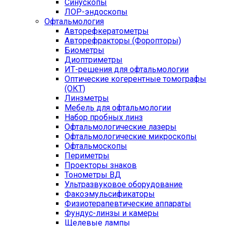
Синускопы
ЛОР-эндоскопы
Офтальмология
Авторефкератометры
Авторефракторы (Форопторы)
Биометры
Диоптриметры
ИТ-решения для офтальмологии
Оптические когерентные томографы
(ОКТ)
Линзметры
Мебель для офтальмологии
Набор пробных линз
Офтальмологические лазеры
Офтальмологические микроскопы
Офтальмоскопы
Периметры
Проекторы знаков
Тонометры ВД
Ультразвуковое оборудование
Факоэмульсификаторы
Физиотерапевтические аппараты
Фундус-линзы и камеры
Щелевые лампы