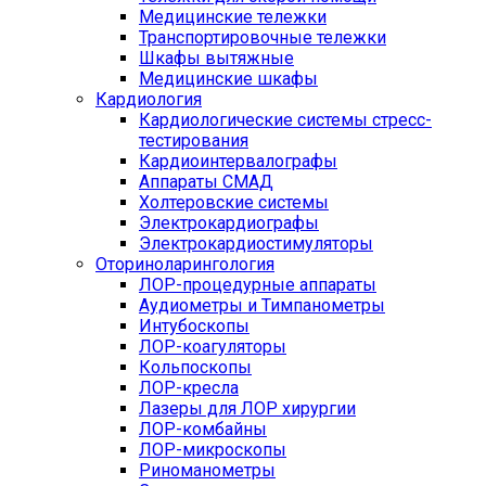
Медицинские тележки
Транспортировочные тележки
Шкафы вытяжные
Медицинские шкафы
Кардиология
Кардиологические системы стресс-
тестирования
Кардиоинтервалографы
Аппараты СМАД
Холтеровские системы
Электрокардиографы
Электрокардиостимуляторы
Оториноларингология
ЛОР-процедурные аппараты
Аудиометры и Тимпанометры
Интубоскопы
ЛОР-коагуляторы
Кольпоскопы
ЛОР-кресла
Лазеры для ЛОР хирургии
ЛОР-комбайны
ЛОР-микроскопы
Риноманометры