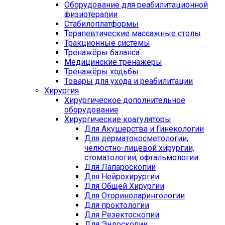
Оборудование для реабилитационной
физиотерапии
Стабилоплатформы
Терапевтические массажные столы
Тракционные системы
Тренажёры баланса
Медицинские тренажёры
Тренажёры ходьбы
Товары для ухода и реабилитации
Хирургия
Хирургическое дополнительное
оборудование
Хирургические коагуляторы
Для Акушерства и Гинекологии
Для дерматокосметологии,
челюстно-лицевой хирургии,
стоматологии, офтальмологии
Для Лапароскопии
Для Нейрохирургии
Для Общей Хирургии
Для Оториноларингологии
Для проктологии
Для Резектоскопии
Для Эндоскопии