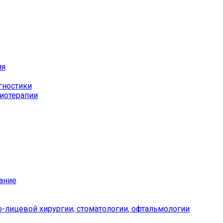
ия
гностики
иотерапии
ание
-лицевой хирургии, стоматологии, офтальмологии