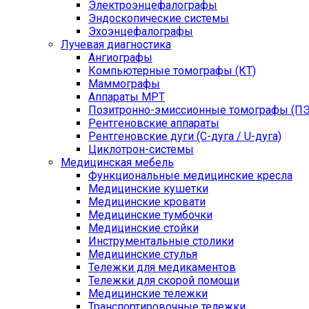
Электроэнцефалографы
Эндоскопические системы
Эхоэнцефалографы
Лучевая диагностика
Ангиографы
Компьютерные томографы (КТ)
Маммографы
Аппараты МРТ
Позитронно-эмиссионные томографы (ПЭ
Рентгеновские аппараты
Рентгеновские дуги (С-дуга / U-дуга)
Циклотрон-системы
Медицинская мебель
Функциональные медицинские кресла
Медицинские кушетки
Медицинские кровати
Медицинские тумбочки
Медицинские стойки
Инструментальные столики
Медицинские стулья
Тележки для медикаментов
Тележки для скорой помощи
Медицинские тележки
Транспортировочные тележки