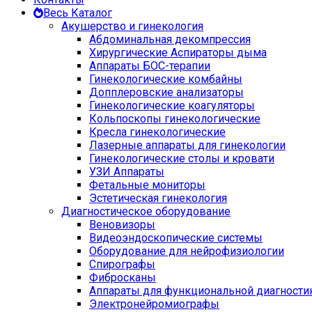
Весь Каталог
Акушерство и гинекология
Абдоминальная декомпрессия
Хирургические Аспираторы дыма
Аппараты БОС-терапии
Гинекологические комбайны
Допплеровские анализаторы
Гинекологические коагуляторы
Кольпоскопы гинекологические
Кресла гинекологические
Лазерные аппараты для гинекологии
Гинекологические столы и кровати
УЗИ Аппараты
Фетальные мониторы
Эстетическая гинекология
Диагностическое оборудование
Веновизоры
Видеоэндоскопические системы
Оборудование для нейрофизиологии
Спирографы
Фибросканы
Аппараты для функциональной диагности
Электронейромиографы