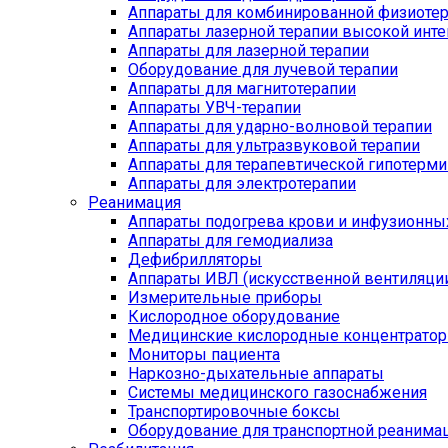
Аппараты для комбинированной физиоте
Аппараты лазерной терапии высокой инт
Аппараты для лазерной терапии
Оборудование для лучевой терапии
Аппараты для магнитотерапии
Аппараты УВЧ-терапии
Аппараты для ударно-волновой терапии
Аппараты для ультразвуковой терапии
Аппараты для терапевтической гипотерми
Аппараты для электротерапии
Реанимация
Аппараты подогрева крови и инфузионны
Аппараты для гемодиализа
Дефибрилляторы
Аппараты ИВЛ (искусственной вентиляции
Измерительные приборы
Кислородное оборудование
Медицинские кислородные концентрато
Мониторы пациента
Наркозно-дыхательные аппараты
Системы медицинского газоснабжения
Транспортировочные боксы
Оборудование для транспортной реанима