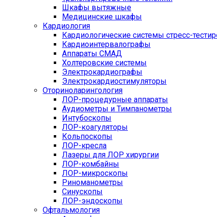
Шкафы вытяжные
Медицинские шкафы
Кардиология
Кардиологические системы стресс-тести
Кардиоинтервалографы
Аппараты СМАД
Холтеровские системы
Электрокардиографы
Электрокардиостимуляторы
Оториноларингология
ЛОР-процедурные аппараты
Аудиометры и Тимпанометры
Интубоскопы
ЛОР-коагуляторы
Кольпоскопы
ЛОР-кресла
Лазеры для ЛОР хирургии
ЛОР-комбайны
ЛОР-микроскопы
Риноманометры
Синускопы
ЛОР-эндоскопы
Офтальмология