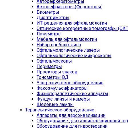
Авторефкератометры
Авторефракторы (Форопторы)
Биометры
Диоптриметры
ИТ-решения для офтальмологии
Оптические когерентные томографы (ОКТ
Линзметры
Мебель для офтальмологии
Набор пробных линз
Офтальмологические лазеры
Офтальмологические микроскопы
Офтальмоскопы
Периметры
Проекторы знаков
Тонометры ВД
Ультразвуковое оборудование
Факоэмульсификаторы
Физиотерапевтические аппараты
Фундус-линзы и камеры
Щелевые лампы
Терапевтическое оборудование
Аппараты для дарсонвализации
Оборудование для галоингаляционной те
Оборудование для гидротерапии