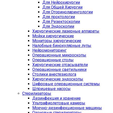
Для Нейрохирургии
Для Общей Хирургии
Для Оториноларингологии
Для проктологии
Для Резектоскопии
Для Эндоскопии
Хирургические лазерные аппараты
Мойки хирургические
Мониторы хирургические
Налобные бинокулярные лупы
Нейромониторинг
Операционные микроскопы
Операционные столы
Хирургические отсасыватели
Операционные светильники
Столики анестезиолога
Хирургические эндоскопы
Цифровые операционные системы
Шприцевые насосы
Стерилизаторы
Дезинфекция и хранение
Ультрафиолетовые камеры
Моечно-дезинфекционные машины
Озоновые стерилизаторы