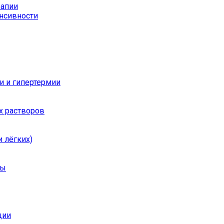
рапии
енсивности
и и гипертермии
х растворов
 лёгких)
ры
ции