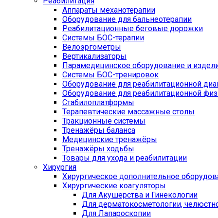
Реабилитация
Аппараты механотерапии
Оборудование для бальнеотерапии
Реабилитационные беговые дорожки
Системы БОС-терапии
Велоэргометры
Вертикализаторы
Парамедицинское оборудование и издел
Системы БОС-тренировок
Оборудование для реабилитационной диа
Оборудование для реабилитационной физ
Стабилоплатформы
Терапевтические массажные столы
Тракционные системы
Тренажёры баланса
Медицинские тренажёры
Тренажёры ходьбы
Товары для ухода и реабилитации
Хирургия
Хирургическое дополнительное оборудов
Хирургические коагуляторы
Для Акушерства и Гинекологии
Для дерматокосметологии, челюстно
Для Лапароскопии