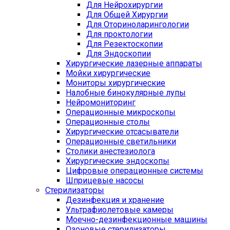
Для Нейрохирургии
Для Общей Хирургии
Для Оториноларингологии
Для проктологии
Для Резектоскопии
Для Эндоскопии
Хирургические лазерные аппараты
Мойки хирургические
Мониторы хирургические
Налобные бинокулярные лупы
Нейромониторинг
Операционные микроскопы
Операционные столы
Хирургические отсасыватели
Операционные светильники
Столики анестезиолога
Хирургические эндоскопы
Цифровые операционные системы
Шприцевые насосы
Стерилизаторы
Дезинфекция и хранение
Ультрафиолетовые камеры
Моечно-дезинфекционные машины
Озоновые стерилизаторы