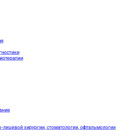
ия
гностики
иотерапии
ание
-лицевой хирургии, стоматологии, офтальмологии