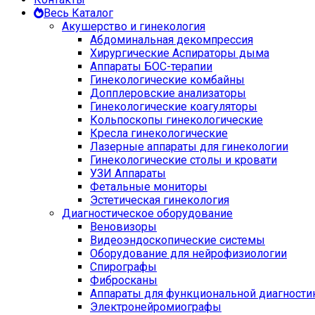
Весь Каталог
Акушерство и гинекология
Абдоминальная декомпрессия
Хирургические Аспираторы дыма
Аппараты БОС-терапии
Гинекологические комбайны
Допплеровские анализаторы
Гинекологические коагуляторы
Кольпоскопы гинекологические
Кресла гинекологические
Лазерные аппараты для гинекологии
Гинекологические столы и кровати
УЗИ Аппараты
Фетальные мониторы
Эстетическая гинекология
Диагностическое оборудование
Веновизоры
Видеоэндоскопические системы
Оборудование для нейрофизиологии
Спирографы
Фибросканы
Аппараты для функциональной диагности
Электронейромиографы