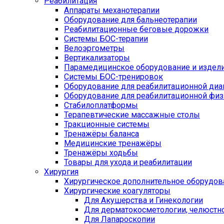
Реабилитация
Аппараты механотерапии
Оборудование для бальнеотерапии
Реабилитационные беговые дорожки
Системы БОС-терапии
Велоэргометры
Вертикализаторы
Парамедицинское оборудование и издел
Системы БОС-тренировок
Оборудование для реабилитационной диа
Оборудование для реабилитационной физ
Стабилоплатформы
Терапевтические массажные столы
Тракционные системы
Тренажёры баланса
Медицинские тренажёры
Тренажёры ходьбы
Товары для ухода и реабилитации
Хирургия
Хирургическое дополнительное оборудов
Хирургические коагуляторы
Для Акушерства и Гинекологии
Для дерматокосметологии, челюстно
Для Лапароскопии