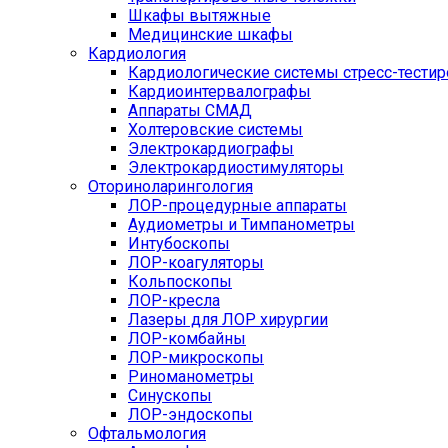
Шкафы вытяжные
Медицинские шкафы
Кардиология
Кардиологические системы стресс-тести
Кардиоинтервалографы
Аппараты СМАД
Холтеровские системы
Электрокардиографы
Электрокардиостимуляторы
Оториноларингология
ЛОР-процедурные аппараты
Аудиометры и Тимпанометры
Интубоскопы
ЛОР-коагуляторы
Кольпоскопы
ЛОР-кресла
Лазеры для ЛОР хирургии
ЛОР-комбайны
ЛОР-микроскопы
Риноманометры
Синускопы
ЛОР-эндоскопы
Офтальмология