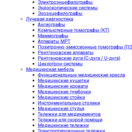
Электроэнцефалографы
Эндоскопические системы
Эхоэнцефалографы
Лучевая диагностика
Ангиографы
Компьютерные томографы (КТ)
Маммографы
Аппараты МРТ
Позитронно-эмиссионные томографы (ПЭ
Рентгеновские аппараты
Рентгеновские дуги (С-дуга / U-дуга)
Циклотрон-системы
Медицинская мебель
Функциональные медицинские кресла
Медицинские кушетки
Медицинские кровати
Медицинские тумбочки
Медицинские стойки
Инструментальные столики
Медицинские стулья
Тележки для медикаментов
Тележки для скорой помощи
Медицинские тележки
Транспортировочные тележки