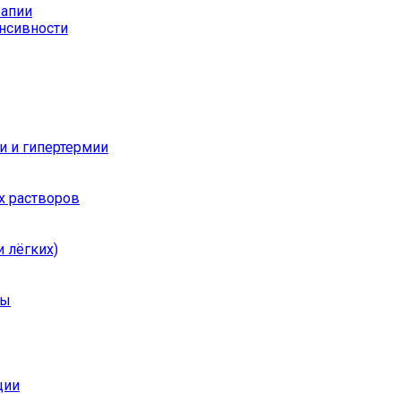
рапии
енсивности
и и гипертермии
х растворов
 лёгких)
ры
ции