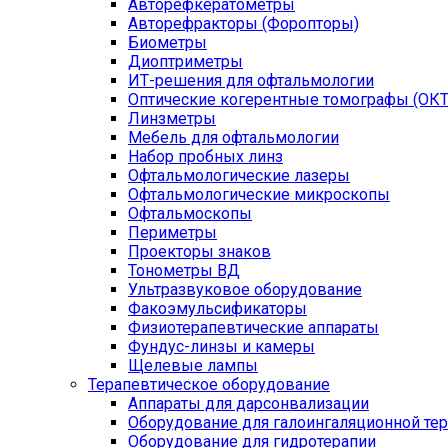
Авторефкератометры
Авторефракторы (Форопторы)
Биометры
Диоптриметры
ИТ-решения для офтальмологии
Оптические когерентные томографы (ОКТ
Линзметры
Мебель для офтальмологии
Набор пробных линз
Офтальмологические лазеры
Офтальмологические микроскопы
Офтальмоскопы
Периметры
Проекторы знаков
Тонометры ВД
Ультразвуковое оборудование
Факоэмульсификаторы
Физиотерапевтические аппараты
Фундус-линзы и камеры
Щелевые лампы
Терапевтическое оборудование
Аппараты для дарсонвализации
Оборудование для галоингаляционной те
Оборудование для гидротерапии