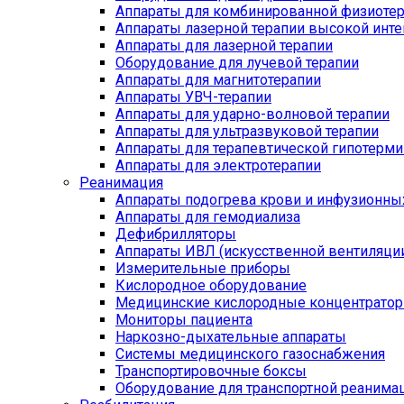
Аппараты для комбинированной физиоте
Аппараты лазерной терапии высокой инт
Аппараты для лазерной терапии
Оборудование для лучевой терапии
Аппараты для магнитотерапии
Аппараты УВЧ-терапии
Аппараты для ударно-волновой терапии
Аппараты для ультразвуковой терапии
Аппараты для терапевтической гипотерми
Аппараты для электротерапии
Реанимация
Аппараты подогрева крови и инфузионны
Аппараты для гемодиализа
Дефибрилляторы
Аппараты ИВЛ (искусственной вентиляции
Измерительные приборы
Кислородное оборудование
Медицинские кислородные концентрато
Мониторы пациента
Наркозно-дыхательные аппараты
Системы медицинского газоснабжения
Транспортировочные боксы
Оборудование для транспортной реанима