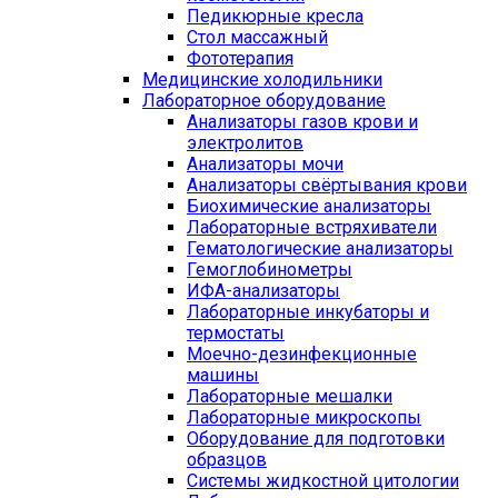
Педикюрные кресла
Стол массажный
Фототерапия
Медицинские холодильники
Лабораторное оборудование
Анализаторы газов крови и
электролитов
Анализаторы мочи
Анализаторы свёртывания крови
Биохимические анализаторы
Лабораторные встряхиватели
Гематологические анализаторы
Гемоглобинометры
ИФА-анализаторы
Лабораторные инкубаторы и
термостаты
Моечно-дезинфекционные
машины
Лабораторные мешалки
Лабораторные микроскопы
Оборудование для подготовки
образцов
Системы жидкостной цитологии