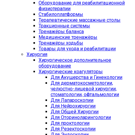
Оборудование для реабилитационной
физиотерапии
Стабилоплатформы
Терапевтические массажные столы
Тракционные системы
Тренажёры баланса
Медицинские тренажёры
Тренажёры ходьбы
Товары для ухода и реабилитации
Хирургия
Хирургическое дополнительное
оборудование
Хирургические коагуляторы
Для Акушерства и Гинекологии
Для дерматокосметологии,
челюстно-лицевой хирургии,
стоматологии, офтальмологии
Для Лапароскопии
Для Нейрохирургии
Для Общей Хирургии
Для Оториноларингологии
Для проктологии
Для Резектоскопии
Для Эндоскопии