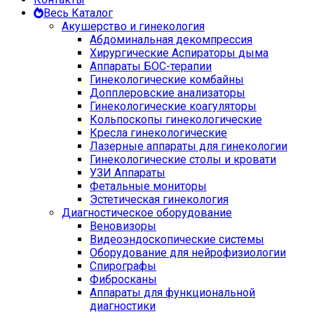
Весь Каталог
Акушерство и гинекология
Абдоминальная декомпрессия
Хирургические Аспираторы дыма
Аппараты БОС-терапии
Гинекологические комбайны
Допплеровские анализаторы
Гинекологические коагуляторы
Кольпоскопы гинекологические
Кресла гинекологические
Лазерные аппараты для гинекологии
Гинекологические столы и кровати
УЗИ Аппараты
Фетальные мониторы
Эстетическая гинекология
Диагностическое оборудование
Веновизоры
Видеоэндоскопические системы
Оборудование для нейрофизиологии
Спирографы
Фибросканы
Аппараты для функциональной
диагностики