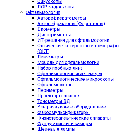
Синускопы
ЛОР-эндоскопы
Офтальмология
Авторефкератометры
Авторефракторы (Форопторы)
Биометры
Диоптриметры
ИТ-решения для офтальмологии
Оптические когерентные томографы
(ОКТ)
Линзметры
Мебель для офтальмологии
Набор пробных линз
Офтальмологические лазеры
Офтальмологические микроскопы
Офтальмоскопы
Периметры
Проекторы знаков
Тонометры ВД
Ультразвуковое оборудование
Факоэмульсификаторы
Физиотерапевтические аппараты
Фундус-линзы и камеры
Щелевые лампы