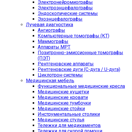
Электронейромиографы
Электроэнцефалографы
Эндоскопические системы
Эхоэнцефалографы
Лучевая диагностика
Ангиографы
Компьютерные томографы (КТ)
Маммографы
Аппараты МРТ
Позитронно-эмиссионные томографы
(ПЭТ)
Рентгеновские аппараты
Рентгеновские дуги (С-дуга / U-дуга)
Циклотрон-системы
Медицинская мебель
Функциональные медицинские кресла
Медицинские кушетки
Медицинские кровати
Медицинские тумбочки
Медицинские стойки
Инструментальные столики
Медицинские стулья
Тележки для медикаментов
Тележки для скорой помощи