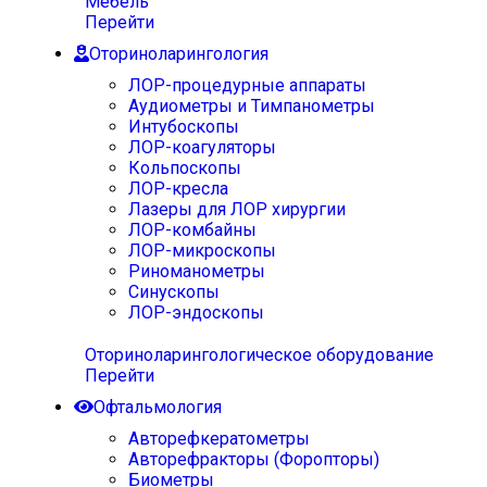
Мебель
Перейти
Оториноларингология
ЛОР-процедурные аппараты
Аудиометры и Тимпанометры
Интубоскопы
ЛОР-коагуляторы
Кольпоскопы
ЛОР-кресла
Лазеры для ЛОР хирургии
ЛОР-комбайны
ЛОР-микроскопы
Риноманометры
Синускопы
ЛОР-эндоскопы
Оториноларингологическое оборудование
Перейти
Офтальмология
Авторефкератометры
Авторефракторы (Форопторы)
Биометры