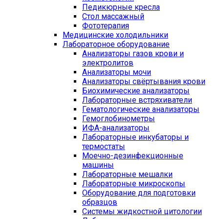
Педикюрные кресла
Стол массажный
Фототерапия
Медицинские холодильники
Лабораторное оборудование
Анализаторы газов крови и
электролитов
Анализаторы мочи
Анализаторы свёртывания крови
Биохимические анализаторы
Лабораторные встряхиватели
Гематологические анализаторы
Гемоглобинометры
ИФА-анализаторы
Лабораторные инкубаторы и
термостаты
Моечно-дезинфекционные
машины
Лабораторные мешалки
Лабораторные микроскопы
Оборудование для подготовки
образцов
Системы жидкостной цитологии