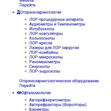
Мебель
Перейти
Оториноларингология
ЛОР-процедурные аппараты
Аудиометры и Тимпанометры
Интубоскопы
ЛОР-коагуляторы
Кольпоскопы
ЛОР-кресла
Лазеры для ЛОР хирургии
ЛОР-комбайны
ЛОР-микроскопы
Риноманометры
Синускопы
ЛОР-эндоскопы
Оториноларингологическое оборудование
Перейти
Офтальмология
Авторефкератометры
Авторефракторы (Форопторы)
Биометры