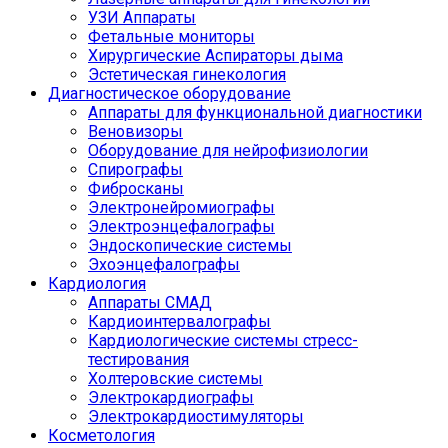
УЗИ Аппараты
Фетальные мониторы
Хирургические Аспираторы дыма
Эстетическая гинекология
Диагностическое оборудование
Аппараты для функциональной диагностики
Веновизоры
Оборудование для нейрофизиологии
Спирографы
Фибросканы
Электронейромиографы
Электроэнцефалографы
Эндоскопические системы
Эхоэнцефалографы
Кардиология
Аппараты СМАД
Кардиоинтервалографы
Кардиологические системы стресс-
тестирования
Холтеровские системы
Электрокардиографы
Электрокардиостимуляторы
Косметология