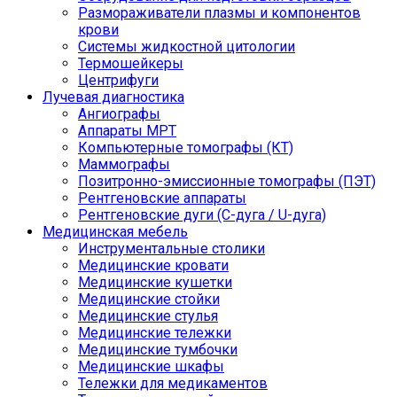
Размораживатели плазмы и компонентов
крови
Системы жидкостной цитологии
Термошейкеры
Центрифуги
Лучевая диагностика
Ангиографы
Аппараты МРТ
Компьютерные томографы (КТ)
Маммографы
Позитронно-эмиссионные томографы (ПЭТ)
Рентгеновские аппараты
Рентгеновские дуги (С-дуга / U-дуга)
Медицинская мебель
Инструментальные столики
Медицинские кровати
Медицинские кушетки
Медицинские стойки
Медицинские стулья
Медицинские тележки
Медицинские тумбочки
Медицинские шкафы
Тележки для медикаментов