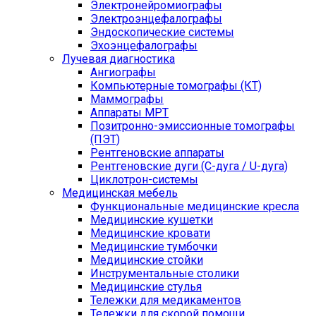
Электронейромиографы
Электроэнцефалографы
Эндоскопические системы
Эхоэнцефалографы
Лучевая диагностика
Ангиографы
Компьютерные томографы (КТ)
Маммографы
Аппараты МРТ
Позитронно-эмиссионные томографы
(ПЭТ)
Рентгеновские аппараты
Рентгеновские дуги (С-дуга / U-дуга)
Циклотрон-системы
Медицинская мебель
Функциональные медицинские кресла
Медицинские кушетки
Медицинские кровати
Медицинские тумбочки
Медицинские стойки
Инструментальные столики
Медицинские стулья
Тележки для медикаментов
Тележки для скорой помощи