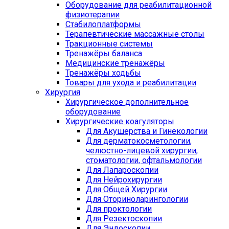
Оборудование для реабилитационной
физиотерапии
Стабилоплатформы
Терапевтические массажные столы
Тракционные системы
Тренажёры баланса
Медицинские тренажёры
Тренажёры ходьбы
Товары для ухода и реабилитации
Хирургия
Хирургическое дополнительное
оборудование
Хирургические коагуляторы
Для Акушерства и Гинекологии
Для дерматокосметологии,
челюстно-лицевой хирургии,
стоматологии, офтальмологии
Для Лапароскопии
Для Нейрохирургии
Для Общей Хирургии
Для Оториноларингологии
Для проктологии
Для Резектоскопии
Для Эндоскопии