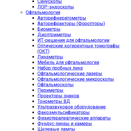
Синускопы
ЛОР-эндоскопы
Офтальмология
Авторефкератометры
Авторефракторы (Форопторы)
Биометры
Диоптриметры
ИТ-решения для офтальмологии
Оптические когерентные томографы
(ОКТ)
Линзметры
Мебель для офтальмологии
Набор пробных линз
Офтальмологические лазеры
Офтальмологические микроскопы
Офтальмоскопы
Периметры
Проекторы знаков
Тонометры ВД
Ультразвуковое оборудование
Факоэмульсификаторы
Физиотерапевтические аппараты
Фундус-линзы и камеры
Щелевые лампы