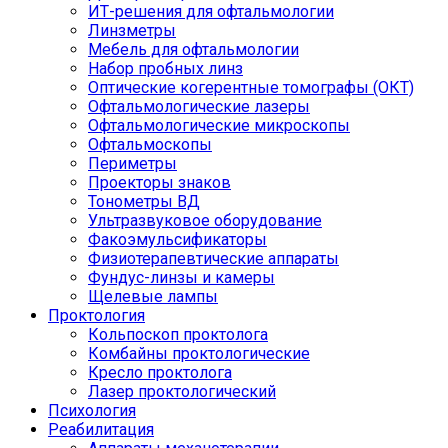
ИТ-решения для офтальмологии
Линзметры
Мебель для офтальмологии
Набор пробных линз
Оптические когерентные томографы (ОКТ)
Офтальмологические лазеры
Офтальмологические микроскопы
Офтальмоскопы
Периметры
Проекторы знаков
Тонометры ВД
Ультразвуковое оборудование
Факоэмульсификаторы
Физиотерапевтические аппараты
Фундус-линзы и камеры
Щелевые лампы
Проктология
Кольпоскоп проктолога
Комбайны проктологические
Кресло проктолога
Лазер проктологический
Психология
Реабилитация