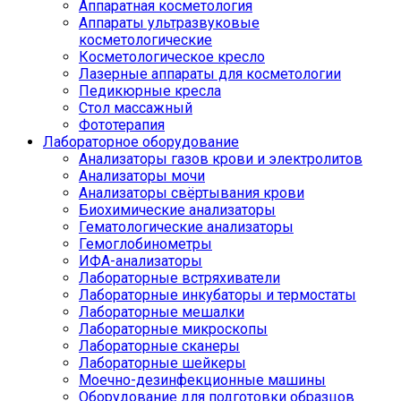
Аппаратная косметология
Аппараты ультразвуковые
косметологические
Косметологическое кресло
Лазерные аппараты для косметологии
Педикюрные кресла
Стол массажный
Фототерапия
Лабораторное оборудование
Анализаторы газов крови и электролитов
Анализаторы мочи
Анализаторы свёртывания крови
Биохимические анализаторы
Гематологические анализаторы
Гемоглобинометры
ИФА-анализаторы
Лабораторные встряхиватели
Лабораторные инкубаторы и термостаты
Лабораторные мешалки
Лабораторные микроскопы
Лабораторные сканеры
Лабораторные шейкеры
Моечно-дезинфекционные машины
Оборудование для подготовки образцов