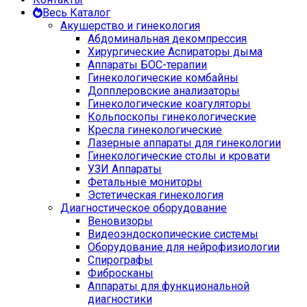
Весь Каталог
Акушерство и гинекология
Абдоминальная декомпрессия
Хирургические Аспираторы дыма
Аппараты БОС-терапии
Гинекологические комбайны
Допплеровские анализаторы
Гинекологические коагуляторы
Кольпоскопы гинекологические
Кресла гинекологические
Лазерные аппараты для гинекологии
Гинекологические столы и кровати
УЗИ Аппараты
Фетальные мониторы
Эстетическая гинекология
Диагностическое оборудование
Веновизоры
Видеоэндоскопические системы
Оборудование для нейрофизиологии
Спирографы
Фибросканы
Аппараты для функциональной
диагностики