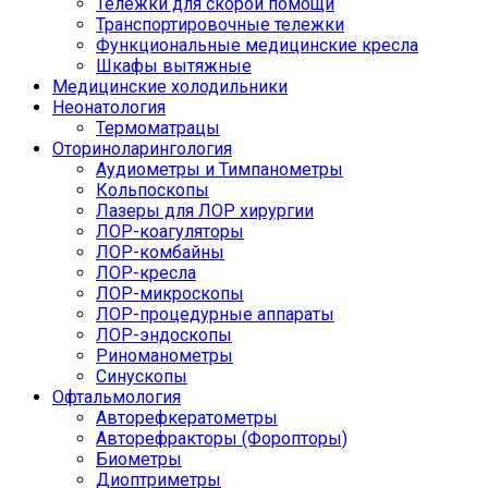
Тележки для скорой помощи
Транспортировочные тележки
Функциональные медицинские кресла
Шкафы вытяжные
Медицинские холодильники
Неонатология
Термоматрацы
Оториноларингология
Аудиометры и Тимпанометры
Кольпоскопы
Лазеры для ЛОР хирургии
ЛОР-коагуляторы
ЛОР-комбайны
ЛОР-кресла
ЛОР-микроскопы
ЛОР-процедурные аппараты
ЛОР-эндоскопы
Риноманометры
Синускопы
Офтальмология
Авторефкератометры
Авторефракторы (Форопторы)
Биометры
Диоптриметры