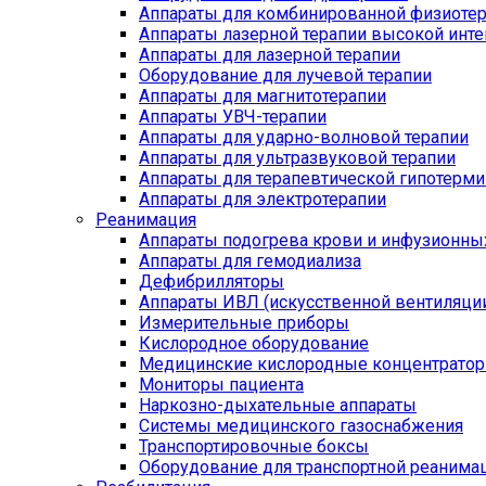
Аппараты для комбинированной физиоте
Аппараты лазерной терапии высокой инт
Аппараты для лазерной терапии
Оборудование для лучевой терапии
Аппараты для магнитотерапии
Аппараты УВЧ-терапии
Аппараты для ударно-волновой терапии
Аппараты для ультразвуковой терапии
Аппараты для терапевтической гипотерми
Аппараты для электротерапии
Реанимация
Аппараты подогрева крови и инфузионны
Аппараты для гемодиализа
Дефибрилляторы
Аппараты ИВЛ (искусственной вентиляции
Измерительные приборы
Кислородное оборудование
Медицинские кислородные концентрато
Мониторы пациента
Наркозно-дыхательные аппараты
Системы медицинского газоснабжения
Транспортировочные боксы
Оборудование для транспортной реанима