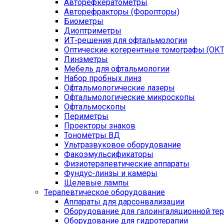
Авторефкератометры
Авторефракторы (Форопторы)
Биометры
Диоптриметры
ИТ-решения для офтальмологии
Оптические когерентные томографы (ОКТ
Линзметры
Мебель для офтальмологии
Набор пробных линз
Офтальмологические лазеры
Офтальмологические микроскопы
Офтальмоскопы
Периметры
Проекторы знаков
Тонометры ВД
Ультразвуковое оборудование
Факоэмульсификаторы
Физиотерапевтические аппараты
Фундус-линзы и камеры
Щелевые лампы
Терапевтическое оборудование
Аппараты для дарсонвализации
Оборудование для галоингаляционной те
Оборудование для гидротерапии