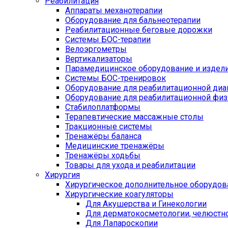
Реабилитация
Аппараты механотерапии
Оборудование для бальнеотерапии
Реабилитационные беговые дорожки
Системы БОС-терапии
Велоэргометры
Вертикализаторы
Парамедицинское оборудование и издел
Системы БОС-тренировок
Оборудование для реабилитационной диа
Оборудование для реабилитационной физ
Стабилоплатформы
Терапевтические массажные столы
Тракционные системы
Тренажёры баланса
Медицинские тренажёры
Тренажёры ходьбы
Товары для ухода и реабилитации
Хирургия
Хирургическое дополнительное оборудов
Хирургические коагуляторы
Для Акушерства и Гинекологии
Для дерматокосметологии, челюстно
Для Лапароскопии