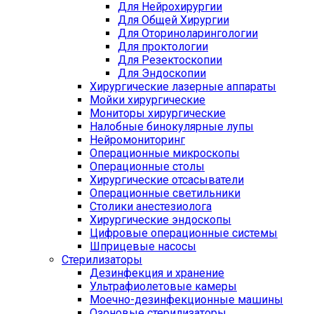
Для Нейрохирургии
Для Общей Хирургии
Для Оториноларингологии
Для проктологии
Для Резектоскопии
Для Эндоскопии
Хирургические лазерные аппараты
Мойки хирургические
Мониторы хирургические
Налобные бинокулярные лупы
Нейромониторинг
Операционные микроскопы
Операционные столы
Хирургические отсасыватели
Операционные светильники
Столики анестезиолога
Хирургические эндоскопы
Цифровые операционные системы
Шприцевые насосы
Стерилизаторы
Дезинфекция и хранение
Ультрафиолетовые камеры
Моечно-дезинфекционные машины
Озоновые стерилизаторы