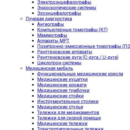
Электроэнцефалографы
Эндоскопические системы
Эхоэнцефалографы
Лучевая диагностика
Ангиографы
Компьютерные томографы (КТ)
Маммографы
Аппараты МРТ
Позитронно-эмиссионные томографы (ПЭ
Рентгеновские аппараты
Рентгеновские дуги (С-дуга / U-дуга)
Циклотрон-системы
Медицинская мебель
Функциональные медицинские кресла
Медицинские кушетки
Медицинские кровати
Медицинские тумбочки
Медицинские стойки
Инструментальные столики
Медицинские стулья
Тележки для медикаментов
Тележки для скорой помощи
Медицинские тележки
Транспортировочные тележки