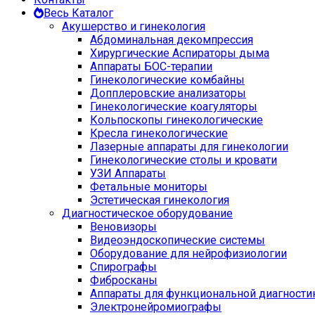
Весь Каталог
Акушерство и гинекология
Абдоминальная декомпрессия
Хирургические Аспираторы дыма
Аппараты БОС-терапии
Гинекологические комбайны
Допплеровские анализаторы
Гинекологические коагуляторы
Кольпоскопы гинекологические
Кресла гинекологические
Лазерные аппараты для гинекологии
Гинекологические столы и кровати
УЗИ Аппараты
Фетальные мониторы
Эстетическая гинекология
Диагностическое оборудование
Веновизоры
Видеоэндоскопические системы
Оборудование для нейрофизиологии
Спирографы
Фибросканы
Аппараты для функциональной диагности
Электронейромиографы