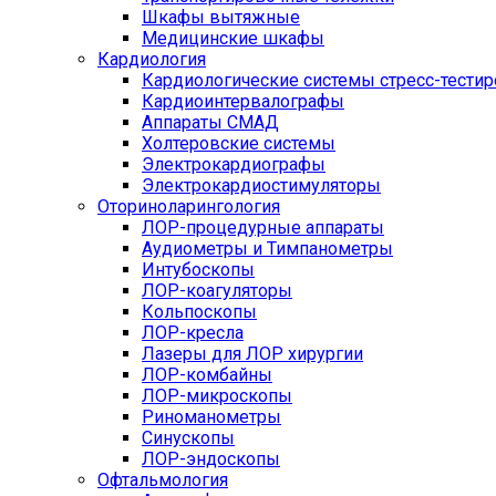
Шкафы вытяжные
Медицинские шкафы
Кардиология
Кардиологические системы стресс-тести
Кардиоинтервалографы
Аппараты СМАД
Холтеровские системы
Электрокардиографы
Электрокардиостимуляторы
Оториноларингология
ЛОР-процедурные аппараты
Аудиометры и Тимпанометры
Интубоскопы
ЛОР-коагуляторы
Кольпоскопы
ЛОР-кресла
Лазеры для ЛОР хирургии
ЛОР-комбайны
ЛОР-микроскопы
Риноманометры
Синускопы
ЛОР-эндоскопы
Офтальмология