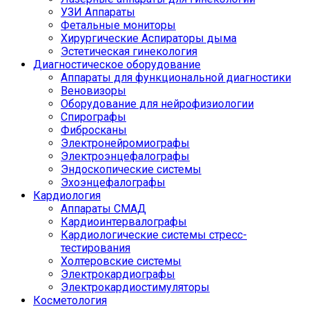
УЗИ Аппараты
Фетальные мониторы
Хирургические Аспираторы дыма
Эстетическая гинекология
Диагностическое оборудование
Аппараты для функциональной диагностики
Веновизоры
Оборудование для нейрофизиологии
Спирографы
Фибросканы
Электронейромиографы
Электроэнцефалографы
Эндоскопические системы
Эхоэнцефалографы
Кардиология
Аппараты СМАД
Кардиоинтервалографы
Кардиологические системы стресс-
тестирования
Холтеровские системы
Электрокардиографы
Электрокардиостимуляторы
Косметология