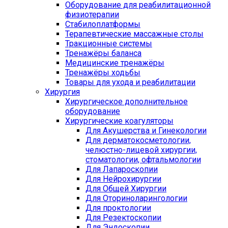
Оборудование для реабилитационной
физиотерапии
Стабилоплатформы
Терапевтические массажные столы
Тракционные системы
Тренажёры баланса
Медицинские тренажёры
Тренажёры ходьбы
Товары для ухода и реабилитации
Хирургия
Хирургическое дополнительное
оборудование
Хирургические коагуляторы
Для Акушерства и Гинекологии
Для дерматокосметологии,
челюстно-лицевой хирургии,
стоматологии, офтальмологии
Для Лапароскопии
Для Нейрохирургии
Для Общей Хирургии
Для Оториноларингологии
Для проктологии
Для Резектоскопии
Для Эндоскопии