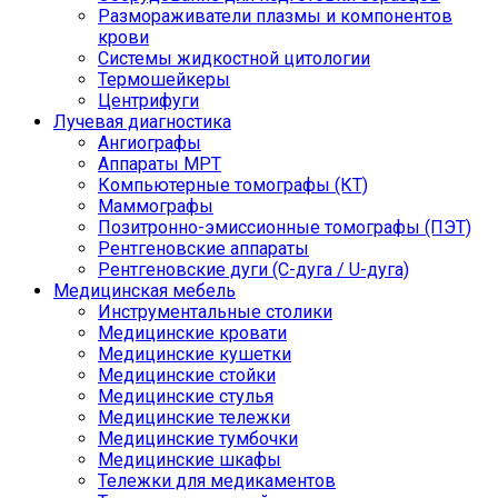
Размораживатели плазмы и компонентов
крови
Системы жидкостной цитологии
Термошейкеры
Центрифуги
Лучевая диагностика
Ангиографы
Аппараты МРТ
Компьютерные томографы (КТ)
Маммографы
Позитронно-эмиссионные томографы (ПЭТ)
Рентгеновские аппараты
Рентгеновские дуги (С-дуга / U-дуга)
Медицинская мебель
Инструментальные столики
Медицинские кровати
Медицинские кушетки
Медицинские стойки
Медицинские стулья
Медицинские тележки
Медицинские тумбочки
Медицинские шкафы
Тележки для медикаментов