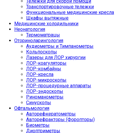
Тележки для скорой помощи
Транспортировочные тележки
Функциональные медицинские кресла
Шкафы вытяжные
Медицинские холодильники
Неонатология
Термоматрацы
Оториноларингология
Аудиометры и Тимпанометры
Кольпоскопы
Лазеры для ЛОР хирургии
ЛОР-коагуляторы
ЛОР-комбайны
ЛОР-кресла
ЛОР-микроскопы
ЛОР-процедурные аппараты
ЛОР-эндоскопы
Риноманометры
Синускопы
Офтальмология
Авторефкератометры
Авторефракторы (Форопторы)
Биометры
Диоптриметры