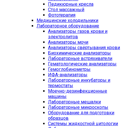
Педикюрные кресла
Стол массажный
Фототерапия
Медицинские холодильники
Лабораторное оборудование
Анализаторы газов крови и
электролитов
Анализаторы мочи
Анализаторы свёртывания крови
Биохимические анализаторы
Лабораторные встряхиватели
Гематологические анализаторы
Гемоглобинометры
ИФА-анализаторы
Лабораторные инкубаторы и
термостаты
Моечно-дезинфекционные
машины
Лабораторные мешалки
Лабораторные микроскопы
Оборудование для подготовки
образцов
Системы жидкостной цитологии