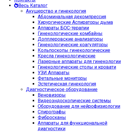
Весь Каталог
Акушерство и гинекология
Абдоминальная декомпрессия
Хирургические Аспираторы дыма
Аппараты БОС-терапии
Гинекологические комбайны
Допплеровские анализаторы
Гинекологические коагуляторы
Кольпоскопы гинекологические
Кресла гинекологические
Лазерные аппараты для гинекологии
Гинекологические столы и кровати
УЗИ Аппараты
Фетальные мониторы
Эстетическая гинекология
Диагностическое оборудование
Веновизоры
Видеоэндоскопические системы
Оборудование для нейрофизиологии
Спирографы
Фибросканы
Аппараты для функциональной
диагностики