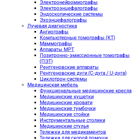
Электронейромиографы
Электроэнцефалографы
Эндоскопические системы
Эхоэнцефалографы
Лучевая диагностика
Ангиографы
Компьютерные томографы (КТ)
Маммографы
Аппараты МРТ
Позитронно-эмиссионные томографы
(ПЭТ)
Рентгеновские аппараты
Рентгеновские дуги (С-дуга / U-дуга)
Циклотрон-системы
Медицинская мебель
Функциональные медицинские кресла
Медицинские кушетки
Медицинские кровати
Медицинские тумбочки
Медицинские стойки
Инструментальные столики
Медицинские стулья
Тележки для медикаментов
Тележки для скорой помощи