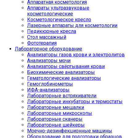
Аппаратная косметология
Аппараты ультразвуковые
косметологические
Косметологическое кресло
Лазерные аппараты для косметологии
Педикюрные кресла
Стол массажный
Фототерапия
Лабораторное оборудование
Анализаторы газов крови и электролитов
Анализаторы мочи
Анализаторы свёртывания крови
Биохимические анализаторы
Гематологические анализаторы
Гемоглобинометры
ИФА-анализаторы
Лабораторные встряхиватели
Лабораторные инкубаторы и термостаты
Лабораторные мешалки
Лабораторные микроскопы
Лабораторные сканеры
Лабораторные шейкеры
Моечно-дезинфекционные машины
Оборудование для подготовки образцов