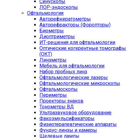
Синускопы
ЛОР-эндоскопы
Офтальмология
Авторефкератометры
Авторефракторы (Форопторы)
Биометры
Диоптриметры
ИТ-решения для офтальмологии
Оптические когерентные томографы
(ОКТ)
Линзметры
Мебель для офтальмологии
Набор пробных линз
Офтальмологические лазеры
Офтальмологические микроскопы
Офтальмоскопы
Периметры
Проекторы знаков
Тонометры ВД
Ультразвуковое оборудование
Факоэмульсификаторы
Физиотерапевтические аппараты
Фундус-линзы и камеры
Щелевые лампы