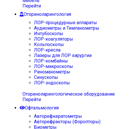
Мебель
Перейти
Оториноларингология
ЛОР-процедурные аппараты
Аудиометры и Тимпанометры
Интубоскопы
ЛОР-коагуляторы
Кольпоскопы
ЛОР-кресла
Лазеры для ЛОР хирургии
ЛОР-комбайны
ЛОР-микроскопы
Риноманометры
Синускопы
ЛОР-эндоскопы
Оториноларингологическое оборудование
Перейти
Офтальмология
Авторефкератометры
Авторефракторы (Форопторы)
Биометры