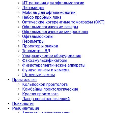
ИТ-решения для офтальмологии
Линзметры
Мебель для офтальмологии
Набор пробных линз
Оптические когерентные томографы (ОКТ)
Офтальмологические лазеры
Офтальмологические микроскопы
Офтальмоскопы
Периметры
Проекторы знаков
Тонометры ВД
Ультразвуковое оборудование
Факоэмульсификаторы
Физиотерапевтические аппараты
Фундус-линзы и камеры
Щелевые лампы
Проктология
Кольпоскоп проктолога
Комбайны проктологические
Кресло проктолога
Лазер проктологический
Психология
Реабилитация