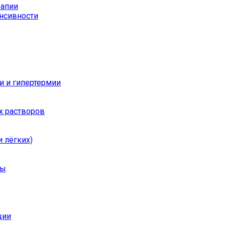
рапии
енсивности
и и гипертермии
х растворов
 лёгких)
ры
ции