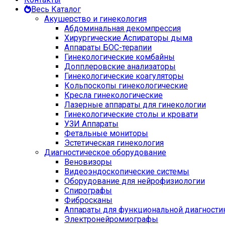
Весь Каталог
Акушерство и гинекология
Абдоминальная декомпрессия
Хирургические Аспираторы дыма
Аппараты БОС-терапии
Гинекологические комбайны
Допплеровские анализаторы
Гинекологические коагуляторы
Кольпоскопы гинекологические
Кресла гинекологические
Лазерные аппараты для гинекологии
Гинекологические столы и кровати
УЗИ Аппараты
Фетальные мониторы
Эстетическая гинекология
Диагностическое оборудование
Веновизоры
Видеоэндоскопические системы
Оборудование для нейрофизиологии
Спирографы
Фибросканы
Аппараты для функциональной диагности
Электронейромиографы