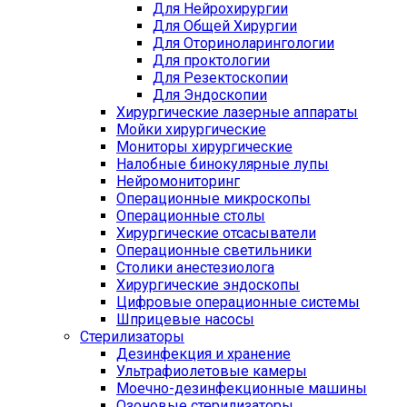
Для Нейрохирургии
Для Общей Хирургии
Для Оториноларингологии
Для проктологии
Для Резектоскопии
Для Эндоскопии
Хирургические лазерные аппараты
Мойки хирургические
Мониторы хирургические
Налобные бинокулярные лупы
Нейромониторинг
Операционные микроскопы
Операционные столы
Хирургические отсасыватели
Операционные светильники
Столики анестезиолога
Хирургические эндоскопы
Цифровые операционные системы
Шприцевые насосы
Стерилизаторы
Дезинфекция и хранение
Ультрафиолетовые камеры
Моечно-дезинфекционные машины
Озоновые стерилизаторы