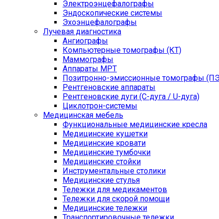
Электроэнцефалографы
Эндоскопические системы
Эхоэнцефалографы
Лучевая диагностика
Ангиографы
Компьютерные томографы (КТ)
Маммографы
Аппараты МРТ
Позитронно-эмиссионные томографы (ПЭ
Рентгеновские аппараты
Рентгеновские дуги (С-дуга / U-дуга)
Циклотрон-системы
Медицинская мебель
Функциональные медицинские кресла
Медицинские кушетки
Медицинские кровати
Медицинские тумбочки
Медицинские стойки
Инструментальные столики
Медицинские стулья
Тележки для медикаментов
Тележки для скорой помощи
Медицинские тележки
Транспортировочные тележки