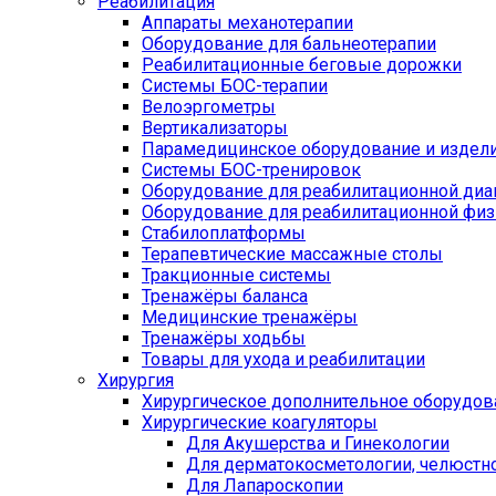
Реабилитация
Аппараты механотерапии
Оборудование для бальнеотерапии
Реабилитационные беговые дорожки
Системы БОС-терапии
Велоэргометры
Вертикализаторы
Парамедицинское оборудование и издел
Системы БОС-тренировок
Оборудование для реабилитационной диа
Оборудование для реабилитационной физ
Стабилоплатформы
Терапевтические массажные столы
Тракционные системы
Тренажёры баланса
Медицинские тренажёры
Тренажёры ходьбы
Товары для ухода и реабилитации
Хирургия
Хирургическое дополнительное оборудов
Хирургические коагуляторы
Для Акушерства и Гинекологии
Для дерматокосметологии, челюстно
Для Лапароскопии