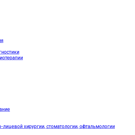
ия
гностики
иотерапии
ание
-лицевой хирургии, стоматологии, офтальмологии