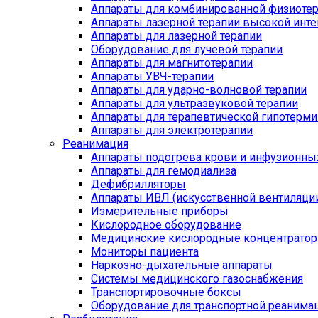
Аппараты для комбинированной физиоте
Аппараты лазерной терапии высокой инт
Аппараты для лазерной терапии
Оборудование для лучевой терапии
Аппараты для магнитотерапии
Аппараты УВЧ-терапии
Аппараты для ударно-волновой терапии
Аппараты для ультразвуковой терапии
Аппараты для терапевтической гипотерми
Аппараты для электротерапии
Реанимация
Аппараты подогрева крови и инфузионны
Аппараты для гемодиализа
Дефибрилляторы
Аппараты ИВЛ (искусственной вентиляции
Измерительные приборы
Кислородное оборудование
Медицинские кислородные концентрато
Мониторы пациента
Наркозно-дыхательные аппараты
Системы медицинского газоснабжения
Транспортировочные боксы
Оборудование для транспортной реанима