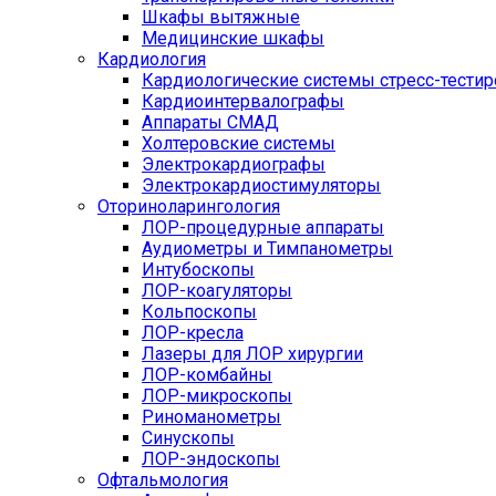
Шкафы вытяжные
Медицинские шкафы
Кардиология
Кардиологические системы стресс-тести
Кардиоинтервалографы
Аппараты СМАД
Холтеровские системы
Электрокардиографы
Электрокардиостимуляторы
Оториноларингология
ЛОР-процедурные аппараты
Аудиометры и Тимпанометры
Интубоскопы
ЛОР-коагуляторы
Кольпоскопы
ЛОР-кресла
Лазеры для ЛОР хирургии
ЛОР-комбайны
ЛОР-микроскопы
Риноманометры
Синускопы
ЛОР-эндоскопы
Офтальмология