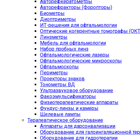
Авторефкератометры
Авторефракторы (Форопторы)
Биометры
Диоптриметры
ИТ-решения для офтальмологии
Оптические когерентные томографы (ОКТ
Линзметры
Мебель для офтальмологии
Набор пробных линз
Офтальмологические лазеры
Офтальмологические микроскопы
Офтальмоскопы
Периметры
Проекторы знаков
Тонометры ВД
Ультразвуковое оборудование
Факоэмульсификаторы
Физиотерапевтические аппараты
Фундус-линзы и камеры
Щелевые лампы
Терапевтическое оборудование
Аппараты для дарсонвализации
Оборудование для галоингаляционной те
Оборудование для гидротерапии