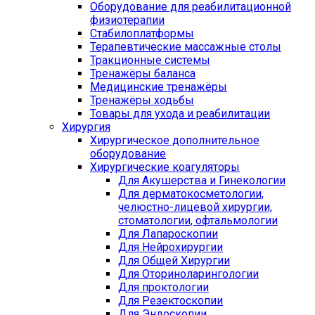
Оборудование для реабилитационной
физиотерапии
Стабилоплатформы
Терапевтические массажные столы
Тракционные системы
Тренажёры баланса
Медицинские тренажёры
Тренажёры ходьбы
Товары для ухода и реабилитации
Хирургия
Хирургическое дополнительное
оборудование
Хирургические коагуляторы
Для Акушерства и Гинекологии
Для дерматокосметологии,
челюстно-лицевой хирургии,
стоматологии, офтальмологии
Для Лапароскопии
Для Нейрохирургии
Для Общей Хирургии
Для Оториноларингологии
Для проктологии
Для Резектоскопии
Для Эндоскопии