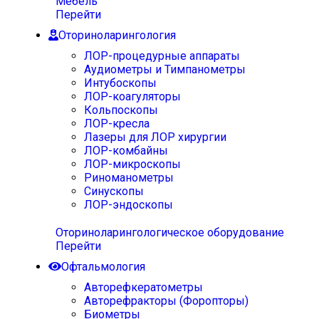
Мебель
Перейти
Оториноларингология
ЛОР-процедурные аппараты
Аудиометры и Тимпанометры
Интубоскопы
ЛОР-коагуляторы
Кольпоскопы
ЛОР-кресла
Лазеры для ЛОР хирургии
ЛОР-комбайны
ЛОР-микроскопы
Риноманометры
Синускопы
ЛОР-эндоскопы
Оториноларингологическое оборудование
Перейти
Офтальмология
Авторефкератометры
Авторефракторы (Форопторы)
Биометры