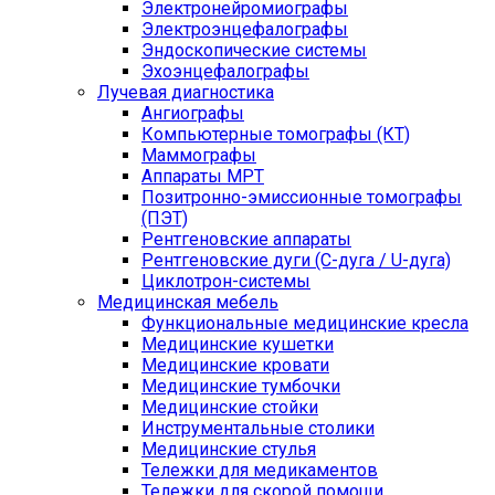
Электронейромиографы
Электроэнцефалографы
Эндоскопические системы
Эхоэнцефалографы
Лучевая диагностика
Ангиографы
Компьютерные томографы (КТ)
Маммографы
Аппараты МРТ
Позитронно-эмиссионные томографы
(ПЭТ)
Рентгеновские аппараты
Рентгеновские дуги (С-дуга / U-дуга)
Циклотрон-системы
Медицинская мебель
Функциональные медицинские кресла
Медицинские кушетки
Медицинские кровати
Медицинские тумбочки
Медицинские стойки
Инструментальные столики
Медицинские стулья
Тележки для медикаментов
Тележки для скорой помощи