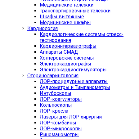
Медицинские тележки
Транспортировочные тележки
Шкафы вытяжные
Медицинские шкафы
Кардиология
Кардиологические системы стресс-
тестирования
Кардиоинтервалографы
Аппараты СМАД
Холтеровские системы
Электрокардиографы
Электрокардиостимуляторы
Оториноларингология
ЛОР-процедурные аппараты
Аудиометры и Тимпанометры
Интубоскопы
ЛОР-коагуляторы
Кольпоскопы
ЛОР-кресла
Лазеры для ЛОР хирургии
ЛОР-комбайны
ЛОР-микроскопы
Риноманометры