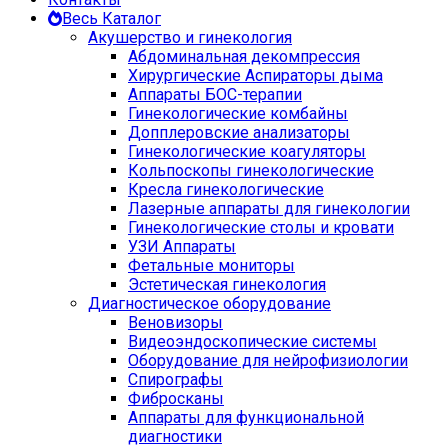
Весь Каталог
Акушерство и гинекология
Абдоминальная декомпрессия
Хирургические Аспираторы дыма
Аппараты БОС-терапии
Гинекологические комбайны
Допплеровские анализаторы
Гинекологические коагуляторы
Кольпоскопы гинекологические
Кресла гинекологические
Лазерные аппараты для гинекологии
Гинекологические столы и кровати
УЗИ Аппараты
Фетальные мониторы
Эстетическая гинекология
Диагностическое оборудование
Веновизоры
Видеоэндоскопические системы
Оборудование для нейрофизиологии
Спирографы
Фибросканы
Аппараты для функциональной
диагностики