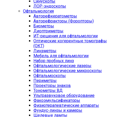
Синускопы
ЛОР-эндоскопы
Офтальмология
Авторефкератометры
Авторефракторы (Форопторы)
Биометры
Диоптриметры
ИТ-решения для офтальмологии
Оптические когерентные томографы
(ОКТ)
Линзметры
Мебель для офтальмологии
Набор пробных линз
Офтальмологические лазеры
Офтальмологические микроскопы
Офтальмоскопы
Периметры
Проекторы знаков
Тонометры ВД
Ультразвуковое оборудование
Факоэмульсификаторы
Физиотерапевтические аппараты
Фундус-линзы и камеры
Щелевые лампы