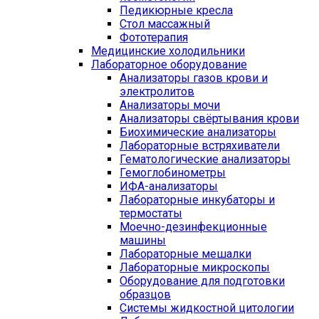
Педикюрные кресла
Стол массажный
Фототерапия
Медицинские холодильники
Лабораторное оборудование
Анализаторы газов крови и
электролитов
Анализаторы мочи
Анализаторы свёртывания крови
Биохимические анализаторы
Лабораторные встряхиватели
Гематологические анализаторы
Гемоглобинометры
ИФА-анализаторы
Лабораторные инкубаторы и
термостаты
Моечно-дезинфекционные
машины
Лабораторные мешалки
Лабораторные микроскопы
Оборудование для подготовки
образцов
Системы жидкостной цитологии