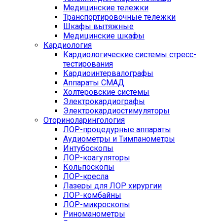
Медицинские тележки
Транспортировочные тележки
Шкафы вытяжные
Медицинские шкафы
Кардиология
Кардиологические системы стресс-
тестирования
Кардиоинтервалографы
Аппараты СМАД
Холтеровские системы
Электрокардиографы
Электрокардиостимуляторы
Оториноларингология
ЛОР-процедурные аппараты
Аудиометры и Тимпанометры
Интубоскопы
ЛОР-коагуляторы
Кольпоскопы
ЛОР-кресла
Лазеры для ЛОР хирургии
ЛОР-комбайны
ЛОР-микроскопы
Риноманометры