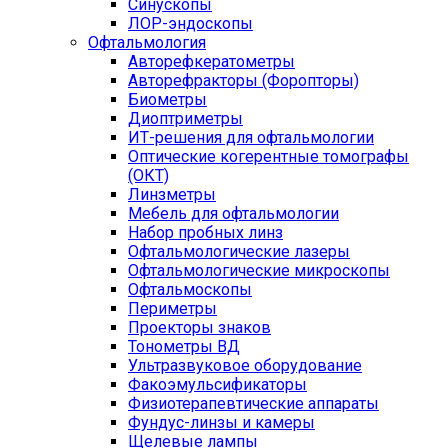
Синускопы
ЛОР-эндоскопы
Офтальмология
Авторефкератометры
Авторефракторы (Форопторы)
Биометры
Диоптриметры
ИТ-решения для офтальмологии
Оптические когерентные томографы
(ОКТ)
Линзметры
Мебель для офтальмологии
Набор пробных линз
Офтальмологические лазеры
Офтальмологические микроскопы
Офтальмоскопы
Периметры
Проекторы знаков
Тонометры ВД
Ультразвуковое оборудование
Факоэмульсификаторы
Физиотерапевтические аппараты
Фундус-линзы и камеры
Щелевые лампы