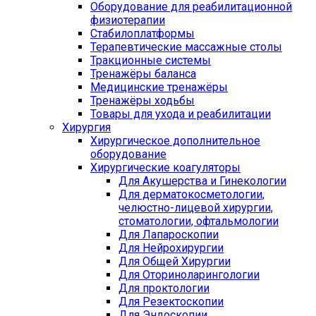
Оборудование для реабилитационной
физиотерапии
Стабилоплатформы
Терапевтические массажные столы
Тракционные системы
Тренажёры баланса
Медицинские тренажёры
Тренажёры ходьбы
Товары для ухода и реабилитации
Хирургия
Хирургическое дополнительное
оборудование
Хирургические коагуляторы
Для Акушерства и Гинекологии
Для дерматокосметологии,
челюстно-лицевой хирургии,
стоматологии, офтальмологии
Для Лапароскопии
Для Нейрохирургии
Для Общей Хирургии
Для Оториноларингологии
Для проктологии
Для Резектоскопии
Для Эндоскопии