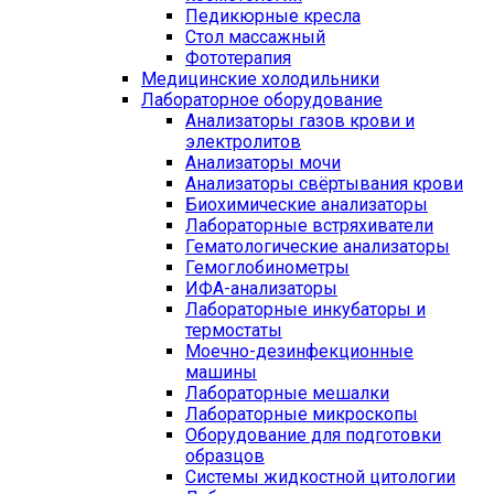
Педикюрные кресла
Стол массажный
Фототерапия
Медицинские холодильники
Лабораторное оборудование
Анализаторы газов крови и
электролитов
Анализаторы мочи
Анализаторы свёртывания крови
Биохимические анализаторы
Лабораторные встряхиватели
Гематологические анализаторы
Гемоглобинометры
ИФА-анализаторы
Лабораторные инкубаторы и
термостаты
Моечно-дезинфекционные
машины
Лабораторные мешалки
Лабораторные микроскопы
Оборудование для подготовки
образцов
Системы жидкостной цитологии