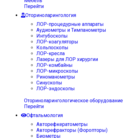
Мебель
Перейти
Оториноларингология
ЛОР-процедурные аппараты
Аудиометры и Тимпанометры
Интубоскопы
ЛОР-коагуляторы
Кольпоскопы
ЛОР-кресла
Лазеры для ЛОР хирургии
ЛОР-комбайны
ЛОР-микроскопы
Риноманометры
Синускопы
ЛОР-эндоскопы
Оториноларингологическое оборудование
Перейти
Офтальмология
Авторефкератометры
Авторефракторы (Форопторы)
Биометры