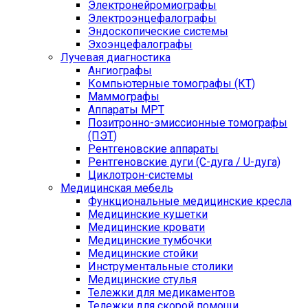
Электронейромиографы
Электроэнцефалографы
Эндоскопические системы
Эхоэнцефалографы
Лучевая диагностика
Ангиографы
Компьютерные томографы (КТ)
Маммографы
Аппараты МРТ
Позитронно-эмиссионные томографы
(ПЭТ)
Рентгеновские аппараты
Рентгеновские дуги (С-дуга / U-дуга)
Циклотрон-системы
Медицинская мебель
Функциональные медицинские кресла
Медицинские кушетки
Медицинские кровати
Медицинские тумбочки
Медицинские стойки
Инструментальные столики
Медицинские стулья
Тележки для медикаментов
Тележки для скорой помощи