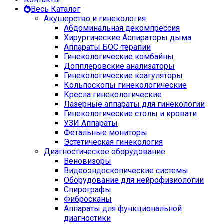
Весь Каталог
Акушерство и гинекология
Абдоминальная декомпрессия
Хирургические Аспираторы дыма
Аппараты БОС-терапии
Гинекологические комбайны
Допплеровские анализаторы
Гинекологические коагуляторы
Кольпоскопы гинекологические
Кресла гинекологические
Лазерные аппараты для гинекологии
Гинекологические столы и кровати
УЗИ Аппараты
Фетальные мониторы
Эстетическая гинекология
Диагностическое оборудование
Веновизоры
Видеоэндоскопические системы
Оборудование для нейрофизиологии
Спирографы
Фибросканы
Аппараты для функциональной
диагностики