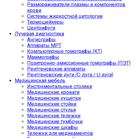
Размораживатели плазмы и компонентов
крови
Системы жидкостной цитологии
Термошейкеры
Центрифуги
Лучевая диагностика
Ангиографы
Аппараты МРТ
Компьютерные томографы (КТ)
Маммографы
Позитронно-эмиссионные томографы (ПЭТ)
Рентгеновские аппараты
Рентгеновские дуги (С-дуга / U-дуга)
Медицинская мебель
Инструментальные столики
Медицинские кровати
Медицинские кушетки
Медицинские стойки
Медицинские стулья
Медицинские тележки
Медицинские тумбочки
Медицинские шкафы
Тележки для медикаментов