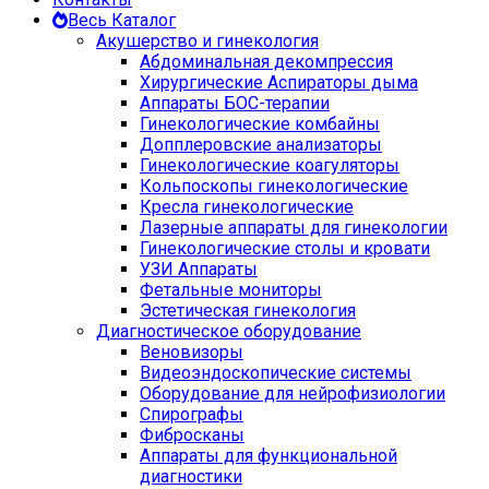
Весь Каталог
Акушерство и гинекология
Абдоминальная декомпрессия
Хирургические Аспираторы дыма
Аппараты БОС-терапии
Гинекологические комбайны
Допплеровские анализаторы
Гинекологические коагуляторы
Кольпоскопы гинекологические
Кресла гинекологические
Лазерные аппараты для гинекологии
Гинекологические столы и кровати
УЗИ Аппараты
Фетальные мониторы
Эстетическая гинекология
Диагностическое оборудование
Веновизоры
Видеоэндоскопические системы
Оборудование для нейрофизиологии
Спирографы
Фибросканы
Аппараты для функциональной
диагностики