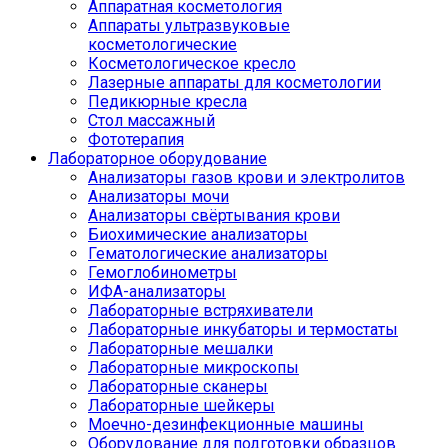
Аппаратная косметология
Аппараты ультразвуковые
косметологические
Косметологическое кресло
Лазерные аппараты для косметологии
Педикюрные кресла
Стол массажный
Фототерапия
Лабораторное оборудование
Анализаторы газов крови и электролитов
Анализаторы мочи
Анализаторы свёртывания крови
Биохимические анализаторы
Гематологические анализаторы
Гемоглобинометры
ИФА-анализаторы
Лабораторные встряхиватели
Лабораторные инкубаторы и термостаты
Лабораторные мешалки
Лабораторные микроскопы
Лабораторные сканеры
Лабораторные шейкеры
Моечно-дезинфекционные машины
Оборудование для подготовки образцов