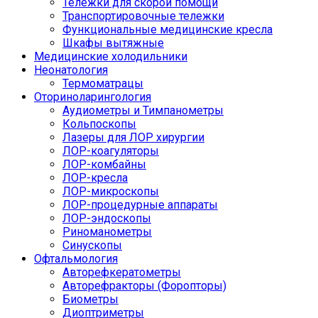
Тележки для скорой помощи
Транспортировочные тележки
Функциональные медицинские кресла
Шкафы вытяжные
Медицинские холодильники
Неонатология
Термоматрацы
Оториноларингология
Аудиометры и Тимпанометры
Кольпоскопы
Лазеры для ЛОР хирургии
ЛОР-коагуляторы
ЛОР-комбайны
ЛОР-кресла
ЛОР-микроскопы
ЛОР-процедурные аппараты
ЛОР-эндоскопы
Риноманометры
Синускопы
Офтальмология
Авторефкератометры
Авторефракторы (Форопторы)
Биометры
Диоптриметры