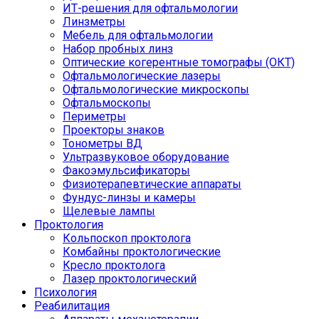
ИТ-решения для офтальмологии
Линзметры
Мебель для офтальмологии
Набор пробных линз
Оптические когерентные томографы (ОКТ)
Офтальмологические лазеры
Офтальмологические микроскопы
Офтальмоскопы
Периметры
Проекторы знаков
Тонометры ВД
Ультразвуковое оборудование
Факоэмульсификаторы
Физиотерапевтические аппараты
Фундус-линзы и камеры
Щелевые лампы
Проктология
Кольпоскоп проктолога
Комбайны проктологические
Кресло проктолога
Лазер проктологический
Психология
Реабилитация