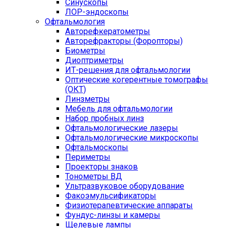
Синускопы
ЛОР-эндоскопы
Офтальмология
Авторефкератометры
Авторефракторы (Форопторы)
Биометры
Диоптриметры
ИТ-решения для офтальмологии
Оптические когерентные томографы
(ОКТ)
Линзметры
Мебель для офтальмологии
Набор пробных линз
Офтальмологические лазеры
Офтальмологические микроскопы
Офтальмоскопы
Периметры
Проекторы знаков
Тонометры ВД
Ультразвуковое оборудование
Факоэмульсификаторы
Физиотерапевтические аппараты
Фундус-линзы и камеры
Щелевые лампы