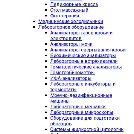
Педикюрные кресла
Стол массажный
Фототерапия
Медицинские холодильники
Лабораторное оборудование
Анализаторы газов крови и
электролитов
Анализаторы мочи
Анализаторы свёртывания крови
Биохимические анализаторы
Лабораторные встряхиватели
Гематологические анализаторы
Гемоглобинометры
ИФА-анализаторы
Лабораторные инкубаторы и
термостаты
Моечно-дезинфекционные
машины
Лабораторные мешалки
Лабораторные микроскопы
Оборудование для подготовки
образцов
Системы жидкостной цитологии