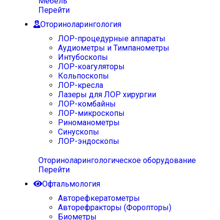
Мебель
Перейти
Оториноларингология
ЛОР-процедурные аппараты
Аудиометры и Тимпанометры
Интубоскопы
ЛОР-коагуляторы
Кольпоскопы
ЛОР-кресла
Лазеры для ЛОР хирургии
ЛОР-комбайны
ЛОР-микроскопы
Риноманометры
Синускопы
ЛОР-эндоскопы
Оториноларингологическое оборудование
Перейти
Офтальмология
Авторефкератометры
Авторефракторы (Форопторы)
Биометры