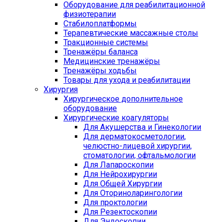
Оборудование для реабилитационной
физиотерапии
Стабилоплатформы
Терапевтические массажные столы
Тракционные системы
Тренажёры баланса
Медицинские тренажёры
Тренажёры ходьбы
Товары для ухода и реабилитации
Хирургия
Хирургическое дополнительное
оборудование
Хирургические коагуляторы
Для Акушерства и Гинекологии
Для дерматокосметологии,
челюстно-лицевой хирургии,
стоматологии, офтальмологии
Для Лапароскопии
Для Нейрохирургии
Для Общей Хирургии
Для Оториноларингологии
Для проктологии
Для Резектоскопии
Для Эндоскопии