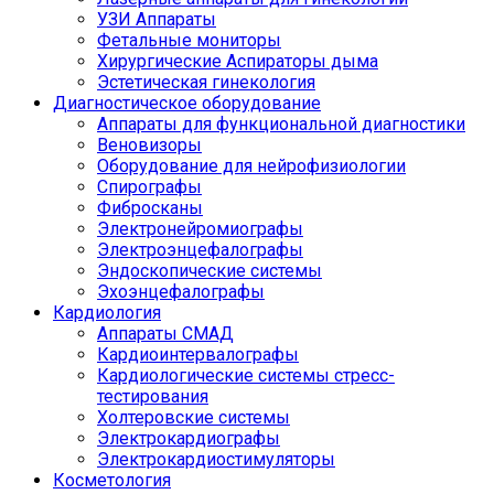
УЗИ Аппараты
Фетальные мониторы
Хирургические Аспираторы дыма
Эстетическая гинекология
Диагностическое оборудование
Аппараты для функциональной диагностики
Веновизоры
Оборудование для нейрофизиологии
Спирографы
Фибросканы
Электронейромиографы
Электроэнцефалографы
Эндоскопические системы
Эхоэнцефалографы
Кардиология
Аппараты СМАД
Кардиоинтервалографы
Кардиологические системы стресс-
тестирования
Холтеровские системы
Электрокардиографы
Электрокардиостимуляторы
Косметология