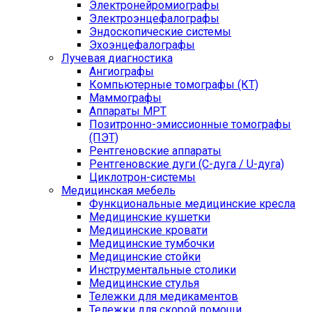
Электронейромиографы
Электроэнцефалографы
Эндоскопические системы
Эхоэнцефалографы
Лучевая диагностика
Ангиографы
Компьютерные томографы (КТ)
Маммографы
Аппараты МРТ
Позитронно-эмиссионные томографы
(ПЭТ)
Рентгеновские аппараты
Рентгеновские дуги (С-дуга / U-дуга)
Циклотрон-системы
Медицинская мебель
Функциональные медицинские кресла
Медицинские кушетки
Медицинские кровати
Медицинские тумбочки
Медицинские стойки
Инструментальные столики
Медицинские стулья
Тележки для медикаментов
Тележки для скорой помощи