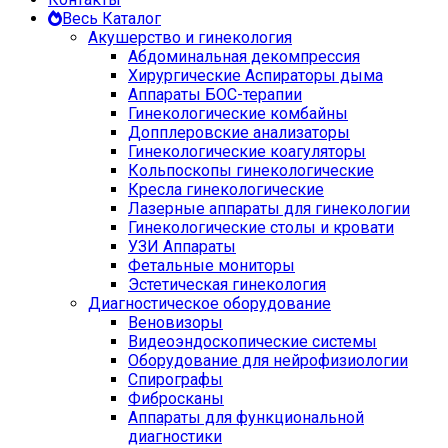
Весь Каталог
Акушерство и гинекология
Абдоминальная декомпрессия
Хирургические Аспираторы дыма
Аппараты БОС-терапии
Гинекологические комбайны
Допплеровские анализаторы
Гинекологические коагуляторы
Кольпоскопы гинекологические
Кресла гинекологические
Лазерные аппараты для гинекологии
Гинекологические столы и кровати
УЗИ Аппараты
Фетальные мониторы
Эстетическая гинекология
Диагностическое оборудование
Веновизоры
Видеоэндоскопические системы
Оборудование для нейрофизиологии
Спирографы
Фибросканы
Аппараты для функциональной
диагностики