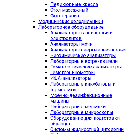
Педикюрные кресла
Стол массажный
Фототерапия
Медицинские холодильники
Лабораторное оборудование
Анализаторы газов крови и
электролитов
Анализаторы мочи
Анализаторы свёртывания крови
Биохимические анализаторы
Лабораторные встряхиватели
Гематологические анализаторы
Гемоглобинометры
ИФА-анализаторы
Лабораторные инкубаторы и
термостаты
Моечно-дезинфекционные
машины
Лабораторные мешалки
Лабораторные микроскопы
Оборудование для подготовки
образцов
Системы жидкостной цитологии