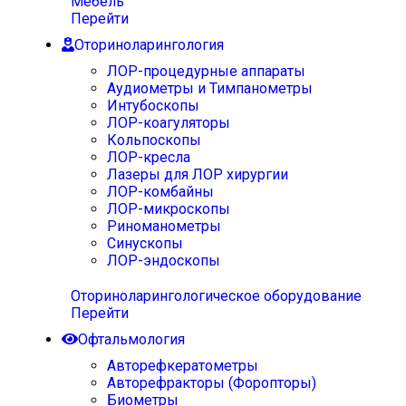
Мебель
Перейти
Оториноларингология
ЛОР-процедурные аппараты
Аудиометры и Тимпанометры
Интубоскопы
ЛОР-коагуляторы
Кольпоскопы
ЛОР-кресла
Лазеры для ЛОР хирургии
ЛОР-комбайны
ЛОР-микроскопы
Риноманометры
Синускопы
ЛОР-эндоскопы
Оториноларингологическое оборудование
Перейти
Офтальмология
Авторефкератометры
Авторефракторы (Форопторы)
Биометры