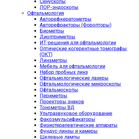
Синускопы
ЛОР-эндоскопы
Офтальмология
Авторефкератометры
Авторефракторы (Форопторы)
Биометры
Диоптриметры
ИТ-решения для офтальмологии
Оптические когерентные томографы
(ОКТ)
Линзметры
Мебель для офтальмологии
Набор пробных линз
Офтальмологические лазеры
Офтальмологические микроскопы
Офтальмоскопы
Периметры
Проекторы знаков
Тонометры ВД
Ультразвуковое оборудование
Факоэмульсификаторы
Физиотерапевтические аппараты
Фундус-линзы и камеры
Щелевые лампы