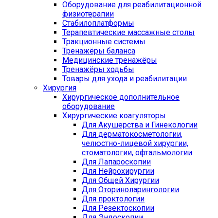
Оборудование для реабилитационной
физиотерапии
Стабилоплатформы
Терапевтические массажные столы
Тракционные системы
Тренажёры баланса
Медицинские тренажёры
Тренажёры ходьбы
Товары для ухода и реабилитации
Хирургия
Хирургическое дополнительное
оборудование
Хирургические коагуляторы
Для Акушерства и Гинекологии
Для дерматокосметологии,
челюстно-лицевой хирургии,
стоматологии, офтальмологии
Для Лапароскопии
Для Нейрохирургии
Для Общей Хирургии
Для Оториноларингологии
Для проктологии
Для Резектоскопии
Для Эндоскопии