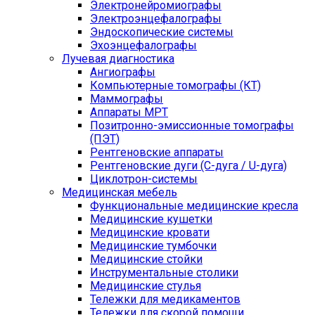
Электронейромиографы
Электроэнцефалографы
Эндоскопические системы
Эхоэнцефалографы
Лучевая диагностика
Ангиографы
Компьютерные томографы (КТ)
Маммографы
Аппараты МРТ
Позитронно-эмиссионные томографы
(ПЭТ)
Рентгеновские аппараты
Рентгеновские дуги (С-дуга / U-дуга)
Циклотрон-системы
Медицинская мебель
Функциональные медицинские кресла
Медицинские кушетки
Медицинские кровати
Медицинские тумбочки
Медицинские стойки
Инструментальные столики
Медицинские стулья
Тележки для медикаментов
Тележки для скорой помощи