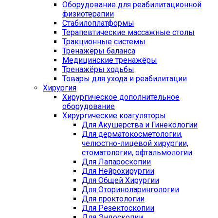
Оборудование для реабилитационной
физиотерапии
Стабилоплатформы
Терапевтические массажные столы
Тракционные системы
Тренажёры баланса
Медицинские тренажёры
Тренажёры ходьбы
Товары для ухода и реабилитации
Хирургия
Хирургическое дополнительное
оборудование
Хирургические коагуляторы
Для Акушерства и Гинекологии
Для дерматокосметологии,
челюстно-лицевой хирургии,
стоматологии, офтальмологии
Для Лапароскопии
Для Нейрохирургии
Для Общей Хирургии
Для Оториноларингологии
Для проктологии
Для Резектоскопии
Для Эндоскопии