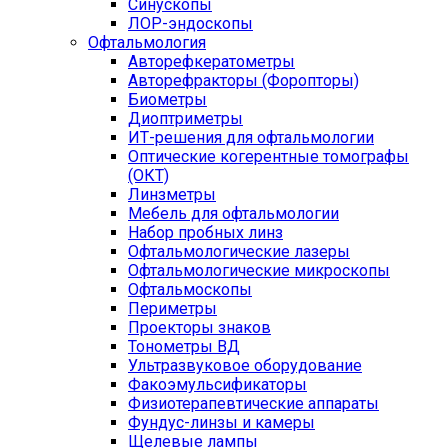
Синускопы
ЛОР-эндоскопы
Офтальмология
Авторефкератометры
Авторефракторы (Форопторы)
Биометры
Диоптриметры
ИТ-решения для офтальмологии
Оптические когерентные томографы
(ОКТ)
Линзметры
Мебель для офтальмологии
Набор пробных линз
Офтальмологические лазеры
Офтальмологические микроскопы
Офтальмоскопы
Периметры
Проекторы знаков
Тонометры ВД
Ультразвуковое оборудование
Факоэмульсификаторы
Физиотерапевтические аппараты
Фундус-линзы и камеры
Щелевые лампы