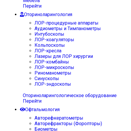
Мебель
Перейти
Оториноларингология
ЛОР-процедурные аппараты
Аудиометры и Тимпанометры
Интубоскопы
ЛОР-коагуляторы
Кольпоскопы
ЛОР-кресла
Лазеры для ЛОР хирургии
ЛОР-комбайны
ЛОР-микроскопы
Риноманометры
Синускопы
ЛОР-эндоскопы
Оториноларингологическое оборудование
Перейти
Офтальмология
Авторефкератометры
Авторефракторы (Форопторы)
Биометры