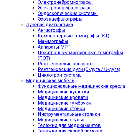
Электронейромиографы
Электроэнцефалографы
Эндоскопические системы
Эхоэнцефалографы
Лучевая диагностика
Ангиографы
Компьютерные томографы (КТ)
Маммографы
Аппараты МРТ
Позитронно-эмиссионные томографы
(ПЭТ)
Рентгеновские аппараты
Рентгеновские дуги (С-дуга / U-дуга)
Циклотрон-системы
Медицинская мебель
Функциональные медицинские кресла
Медицинские кушетки
Медицинские кровати
Медицинские тумбочки
Медицинские стойки
Инструментальные столики
Медицинские стулья
Тележки для медикаментов
Тележки для скорой помощи