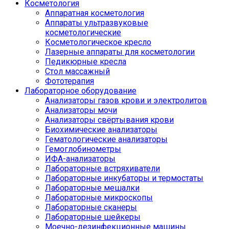
Косметология
Аппаратная косметология
Аппараты ультразвуковые
косметологические
Косметологическое кресло
Лазерные аппараты для косметологии
Педикюрные кресла
Стол массажный
Фототерапия
Лабораторное оборудование
Анализаторы газов крови и электролитов
Анализаторы мочи
Анализаторы свёртывания крови
Биохимические анализаторы
Гематологические анализаторы
Гемоглобинометры
ИФА-анализаторы
Лабораторные встряхиватели
Лабораторные инкубаторы и термостаты
Лабораторные мешалки
Лабораторные микроскопы
Лабораторные сканеры
Лабораторные шейкеры
Моечно-дезинфекционные машины