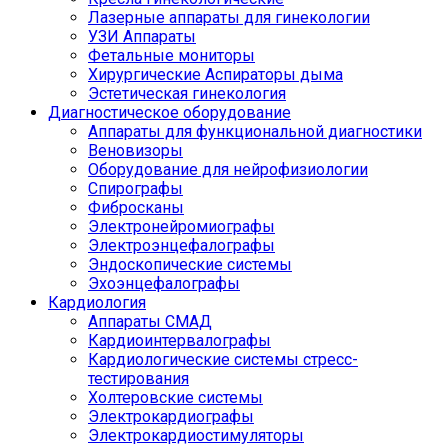
Лазерные аппараты для гинекологии
УЗИ Аппараты
Фетальные мониторы
Хирургические Аспираторы дыма
Эстетическая гинекология
Диагностическое оборудование
Аппараты для функциональной диагностики
Веновизоры
Оборудование для нейрофизиологии
Спирографы
Фибросканы
Электронейромиографы
Электроэнцефалографы
Эндоскопические системы
Эхоэнцефалографы
Кардиология
Аппараты СМАД
Кардиоинтервалографы
Кардиологические системы стресс-
тестирования
Холтеровские системы
Электрокардиографы
Электрокардиостимуляторы