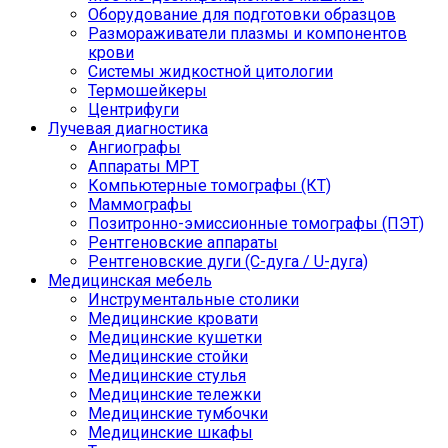
Оборудование для подготовки образцов
Размораживатели плазмы и компонентов
крови
Системы жидкостной цитологии
Термошейкеры
Центрифуги
Лучевая диагностика
Ангиографы
Аппараты МРТ
Компьютерные томографы (КТ)
Маммографы
Позитронно-эмиссионные томографы (ПЭТ)
Рентгеновские аппараты
Рентгеновские дуги (С-дуга / U-дуга)
Медицинская мебель
Инструментальные столики
Медицинские кровати
Медицинские кушетки
Медицинские стойки
Медицинские стулья
Медицинские тележки
Медицинские тумбочки
Медицинские шкафы