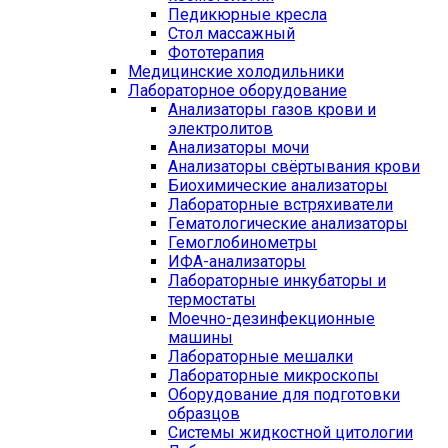
Педикюрные кресла
Стол массажный
Фототерапия
Медицинские холодильники
Лабораторное оборудование
Анализаторы газов крови и
электролитов
Анализаторы мочи
Анализаторы свёртывания крови
Биохимические анализаторы
Лабораторные встряхиватели
Гематологические анализаторы
Гемоглобинометры
ИФА-анализаторы
Лабораторные инкубаторы и
термостаты
Моечно-дезинфекционные
машины
Лабораторные мешалки
Лабораторные микроскопы
Оборудование для подготовки
образцов
Системы жидкостной цитологии