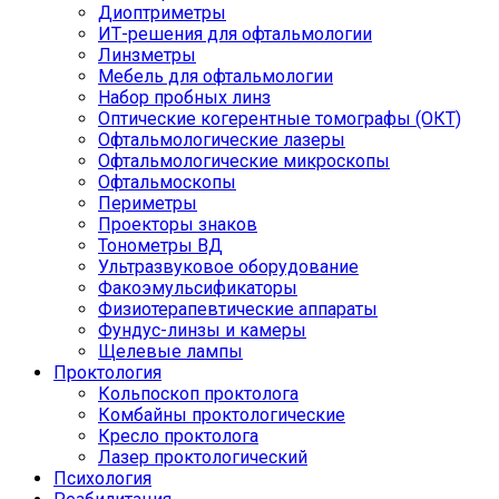
Диоптриметры
ИТ-решения для офтальмологии
Линзметры
Мебель для офтальмологии
Набор пробных линз
Оптические когерентные томографы (ОКТ)
Офтальмологические лазеры
Офтальмологические микроскопы
Офтальмоскопы
Периметры
Проекторы знаков
Тонометры ВД
Ультразвуковое оборудование
Факоэмульсификаторы
Физиотерапевтические аппараты
Фундус-линзы и камеры
Щелевые лампы
Проктология
Кольпоскоп проктолога
Комбайны проктологические
Кресло проктолога
Лазер проктологический
Психология