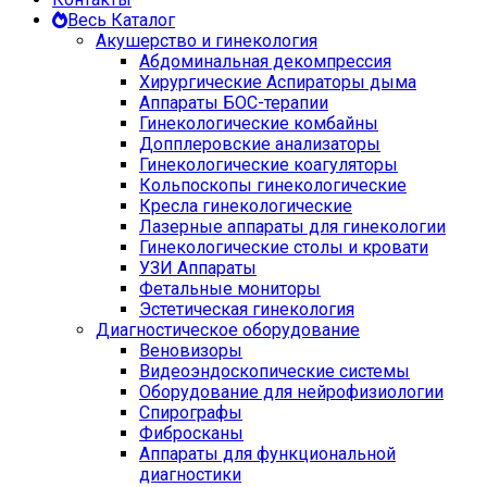
Весь Каталог
Акушерство и гинекология
Абдоминальная декомпрессия
Хирургические Аспираторы дыма
Аппараты БОС-терапии
Гинекологические комбайны
Допплеровские анализаторы
Гинекологические коагуляторы
Кольпоскопы гинекологические
Кресла гинекологические
Лазерные аппараты для гинекологии
Гинекологические столы и кровати
УЗИ Аппараты
Фетальные мониторы
Эстетическая гинекология
Диагностическое оборудование
Веновизоры
Видеоэндоскопические системы
Оборудование для нейрофизиологии
Спирографы
Фибросканы
Аппараты для функциональной
диагностики