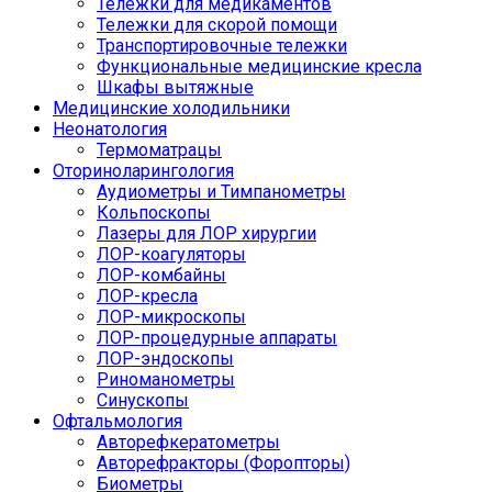
Тележки для медикаментов
Тележки для скорой помощи
Транспортировочные тележки
Функциональные медицинские кресла
Шкафы вытяжные
Медицинские холодильники
Неонатология
Термоматрацы
Оториноларингология
Аудиометры и Тимпанометры
Кольпоскопы
Лазеры для ЛОР хирургии
ЛОР-коагуляторы
ЛОР-комбайны
ЛОР-кресла
ЛОР-микроскопы
ЛОР-процедурные аппараты
ЛОР-эндоскопы
Риноманометры
Синускопы
Офтальмология
Авторефкератометры
Авторефракторы (Форопторы)
Биометры