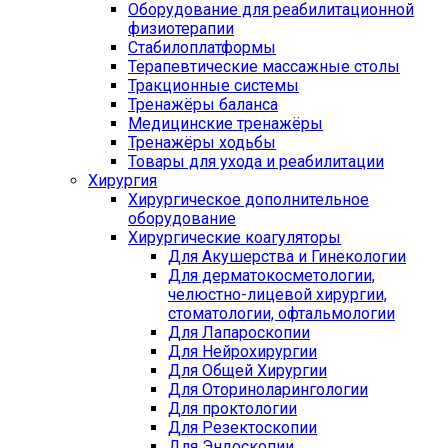
Оборудование для реабилитационной
физиотерапии
Стабилоплатформы
Терапевтические массажные столы
Тракционные системы
Тренажёры баланса
Медицинские тренажёры
Тренажёры ходьбы
Товары для ухода и реабилитации
Хирургия
Хирургическое дополнительное
оборудование
Хирургические коагуляторы
Для Акушерства и Гинекологии
Для дерматокосметологии,
челюстно-лицевой хирургии,
стоматологии, офтальмологии
Для Лапароскопии
Для Нейрохирургии
Для Общей Хирургии
Для Оториноларингологии
Для проктологии
Для Резектоскопии
Для Эндоскопии