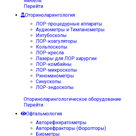
Мебель
Перейти
Оториноларингология
ЛОР-процедурные аппараты
Аудиометры и Тимпанометры
Интубоскопы
ЛОР-коагуляторы
Кольпоскопы
ЛОР-кресла
Лазеры для ЛОР хирургии
ЛОР-комбайны
ЛОР-микроскопы
Риноманометры
Синускопы
ЛОР-эндоскопы
Оториноларингологическое оборудование
Перейти
Офтальмология
Авторефкератометры
Авторефракторы (Форопторы)
Биометры