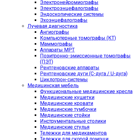
Электронейромиографы
Электроэнцефалографы
Эндоскопические системы
Эхоэнцефалографы
Лучевая диагностика
Ангиографы
Компьютерные томографы (КТ)
Маммографы
Аппараты МРТ
Позитронно-эмиссионные томографы
(ПЭТ)
Рентгеновские аппараты
Рентгеновские дуги (С-дуга / U-дуга)
Циклотрон-системы
Медицинская мебель
Функциональные медицинские кресла
Медицинские кушетки
Медицинские кровати
Медицинские тумбочки
Медицинские стойки
Инструментальные столики
Медицинские стулья
Тележки для медикаментов
Тележки для скорой помощи