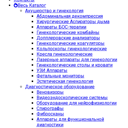
Весь Каталог
Акушерство и гинекология
Абдоминальная декомпрессия
Хирургические Аспираторы дыма
Аппараты БОС-терапии
Гинекологические комбайны
Допплеровские анализаторы
Гинекологические коагуляторы
Кольпоскопы гинекологические
Кресла гинекологические
Лазерные аппараты для гинекологии
Гинекологические столы и кровати
УЗИ Аппараты
Фетальные мониторы
Эстетическая гинекология
Диагностическое оборудование
Веновизоры
Видеоэндоскопические системы
Оборудование для нейрофизиологии
Спирографы
Фибросканы
Аппараты для функциональной
диагностики