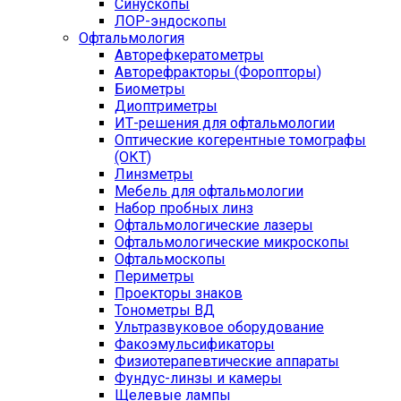
Синускопы
ЛОР-эндоскопы
Офтальмология
Авторефкератометры
Авторефракторы (Форопторы)
Биометры
Диоптриметры
ИТ-решения для офтальмологии
Оптические когерентные томографы
(ОКТ)
Линзметры
Мебель для офтальмологии
Набор пробных линз
Офтальмологические лазеры
Офтальмологические микроскопы
Офтальмоскопы
Периметры
Проекторы знаков
Тонометры ВД
Ультразвуковое оборудование
Факоэмульсификаторы
Физиотерапевтические аппараты
Фундус-линзы и камеры
Щелевые лампы