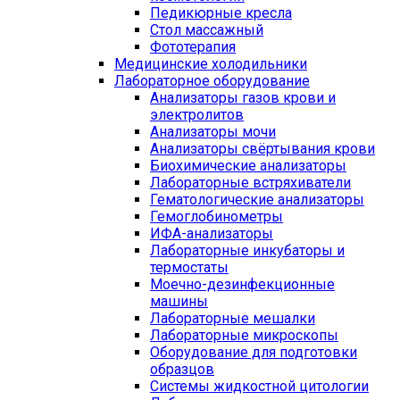
Педикюрные кресла
Стол массажный
Фототерапия
Медицинские холодильники
Лабораторное оборудование
Анализаторы газов крови и
электролитов
Анализаторы мочи
Анализаторы свёртывания крови
Биохимические анализаторы
Лабораторные встряхиватели
Гематологические анализаторы
Гемоглобинометры
ИФА-анализаторы
Лабораторные инкубаторы и
термостаты
Моечно-дезинфекционные
машины
Лабораторные мешалки
Лабораторные микроскопы
Оборудование для подготовки
образцов
Системы жидкостной цитологии