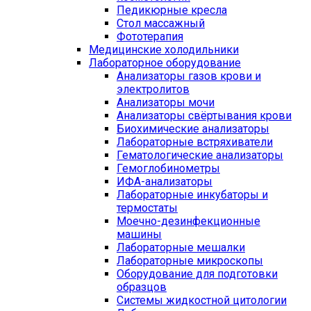
Педикюрные кресла
Стол массажный
Фототерапия
Медицинские холодильники
Лабораторное оборудование
Анализаторы газов крови и
электролитов
Анализаторы мочи
Анализаторы свёртывания крови
Биохимические анализаторы
Лабораторные встряхиватели
Гематологические анализаторы
Гемоглобинометры
ИФА-анализаторы
Лабораторные инкубаторы и
термостаты
Моечно-дезинфекционные
машины
Лабораторные мешалки
Лабораторные микроскопы
Оборудование для подготовки
образцов
Системы жидкостной цитологии