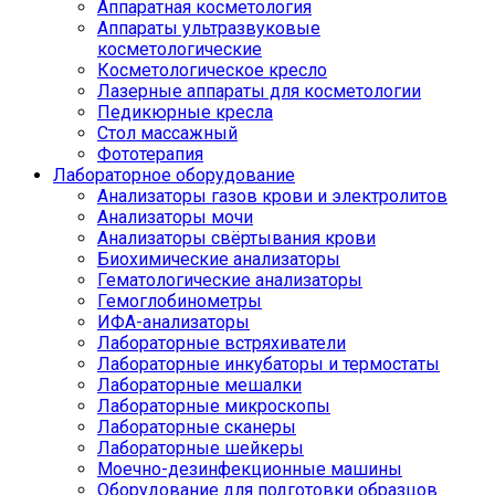
Аппаратная косметология
Аппараты ультразвуковые
косметологические
Косметологическое кресло
Лазерные аппараты для косметологии
Педикюрные кресла
Стол массажный
Фототерапия
Лабораторное оборудование
Анализаторы газов крови и электролитов
Анализаторы мочи
Анализаторы свёртывания крови
Биохимические анализаторы
Гематологические анализаторы
Гемоглобинометры
ИФА-анализаторы
Лабораторные встряхиватели
Лабораторные инкубаторы и термостаты
Лабораторные мешалки
Лабораторные микроскопы
Лабораторные сканеры
Лабораторные шейкеры
Моечно-дезинфекционные машины
Оборудование для подготовки образцов