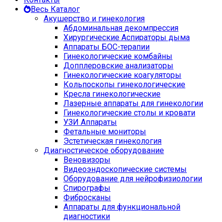
Весь Каталог
Акушерство и гинекология
Абдоминальная декомпрессия
Хирургические Аспираторы дыма
Аппараты БОС-терапии
Гинекологические комбайны
Допплеровские анализаторы
Гинекологические коагуляторы
Кольпоскопы гинекологические
Кресла гинекологические
Лазерные аппараты для гинекологии
Гинекологические столы и кровати
УЗИ Аппараты
Фетальные мониторы
Эстетическая гинекология
Диагностическое оборудование
Веновизоры
Видеоэндоскопические системы
Оборудование для нейрофизиологии
Спирографы
Фибросканы
Аппараты для функциональной
диагностики