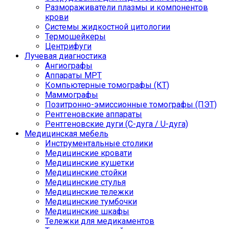
Размораживатели плазмы и компонентов
крови
Системы жидкостной цитологии
Термошейкеры
Центрифуги
Лучевая диагностика
Ангиографы
Аппараты МРТ
Компьютерные томографы (КТ)
Маммографы
Позитронно-эмиссионные томографы (ПЭТ)
Рентгеновские аппараты
Рентгеновские дуги (С-дуга / U-дуга)
Медицинская мебель
Инструментальные столики
Медицинские кровати
Медицинские кушетки
Медицинские стойки
Медицинские стулья
Медицинские тележки
Медицинские тумбочки
Медицинские шкафы
Тележки для медикаментов