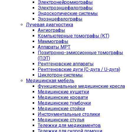
Электронейромиографы
Электроэнцефалографы
Эндоскопические системы
Эхоэнцефалографы
Лучевая диагностика
Ангиографы
Компьютерные томографы (КТ)
Маммографы
Аппараты МРТ
Позитронно-эмиссионные томографы
(ПЭТ)
Рентгеновские аппараты
Рентгеновские дуги (С-дуга / U-дуга)
Циклотрон-системы
Медицинская мебель
Функциональные медицинские кресла
Медицинские кушетки
Медицинские кровати
Медицинские тумбочки
Медицинские стойки
Инструментальные столики
Медицинские стулья
Тележки для медикаментов
Тележки для скорой помощи