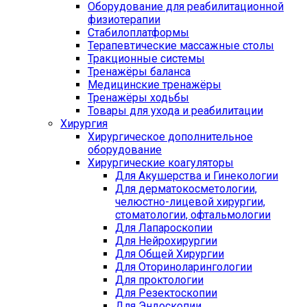
Оборудование для реабилитационной
физиотерапии
Стабилоплатформы
Терапевтические массажные столы
Тракционные системы
Тренажёры баланса
Медицинские тренажёры
Тренажёры ходьбы
Товары для ухода и реабилитации
Хирургия
Хирургическое дополнительное
оборудование
Хирургические коагуляторы
Для Акушерства и Гинекологии
Для дерматокосметологии,
челюстно-лицевой хирургии,
стоматологии, офтальмологии
Для Лапароскопии
Для Нейрохирургии
Для Общей Хирургии
Для Оториноларингологии
Для проктологии
Для Резектоскопии
Для Эндоскопии