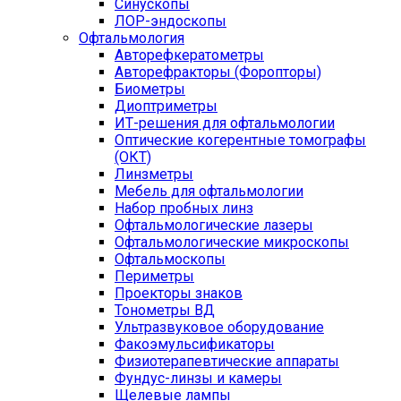
Синускопы
ЛОР-эндоскопы
Офтальмология
Авторефкератометры
Авторефракторы (Форопторы)
Биометры
Диоптриметры
ИТ-решения для офтальмологии
Оптические когерентные томографы
(ОКТ)
Линзметры
Мебель для офтальмологии
Набор пробных линз
Офтальмологические лазеры
Офтальмологические микроскопы
Офтальмоскопы
Периметры
Проекторы знаков
Тонометры ВД
Ультразвуковое оборудование
Факоэмульсификаторы
Физиотерапевтические аппараты
Фундус-линзы и камеры
Щелевые лампы