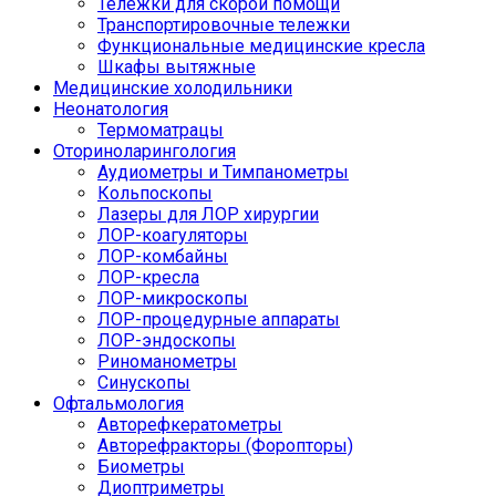
Тележки для скорой помощи
Транспортировочные тележки
Функциональные медицинские кресла
Шкафы вытяжные
Медицинские холодильники
Неонатология
Термоматрацы
Оториноларингология
Аудиометры и Тимпанометры
Кольпоскопы
Лазеры для ЛОР хирургии
ЛОР-коагуляторы
ЛОР-комбайны
ЛОР-кресла
ЛОР-микроскопы
ЛОР-процедурные аппараты
ЛОР-эндоскопы
Риноманометры
Синускопы
Офтальмология
Авторефкератометры
Авторефракторы (Форопторы)
Биометры
Диоптриметры