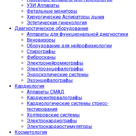
УЗИ Аппараты
Фетальные мониторы
Хирургические Аспираторы дыма
Эстетическая гинекология
Диагностическое оборудование
Аппараты для функциональной диагностики
Веновизоры
Оборудование для нейрофизиологии
Спирографы
Фибросканы
Электронейромиографы
Электроэнцефалографы
Эндоскопические системы
Эхоэнцефалографы
Кардиология
Аппараты СМАД
Кардиоинтервалографы
Кардиологические системы стресс-
тестирования
Холтеровские системы
Электрокардиографы
Электрокардиостимуляторы
Косметология