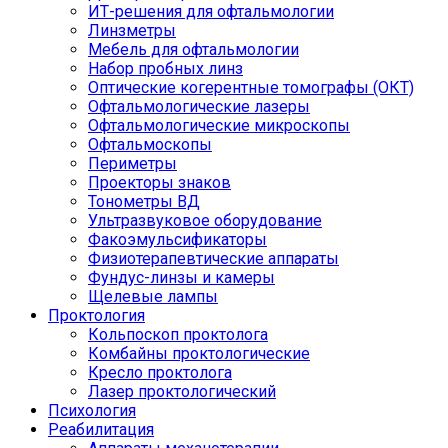
ИТ-решения для офтальмологии
Линзметры
Мебель для офтальмологии
Набор пробных линз
Оптические когерентные томографы (ОКТ)
Офтальмологические лазеры
Офтальмологические микроскопы
Офтальмоскопы
Периметры
Проекторы знаков
Тонометры ВД
Ультразвуковое оборудование
Факоэмульсификаторы
Физиотерапевтические аппараты
Фундус-линзы и камеры
Щелевые лампы
Проктология
Кольпоскоп проктолога
Комбайны проктологические
Кресло проктолога
Лазер проктологический
Психология
Реабилитация