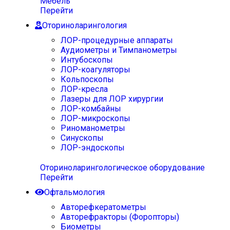
Мебель
Перейти
Оториноларингология
ЛОР-процедурные аппараты
Аудиометры и Тимпанометры
Интубоскопы
ЛОР-коагуляторы
Кольпоскопы
ЛОР-кресла
Лазеры для ЛОР хирургии
ЛОР-комбайны
ЛОР-микроскопы
Риноманометры
Синускопы
ЛОР-эндоскопы
Оториноларингологическое оборудование
Перейти
Офтальмология
Авторефкератометры
Авторефракторы (Форопторы)
Биометры